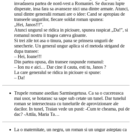
invadasera partea de nord-vest a Romaniei. Se duceau lupte
disperate, insa fara sa avanseze nici una dintre armate. Atunci,
unul dintre generalii romani are o idee: Cand se apropiau de
transeele ungurilor, fiecare soldat roman spunea:
„Hei, Janos!!!”.
Atunci ungurul se ridica in picioare, spunea raspicat „Da!”, si
romanul nostru ii tragea cateva gloante.
Si trei zile tot asa o tinura, pana se prinsera ungurii de
smecherie. Un general ungur aplica si el metoda strigand de
dupa transee:
– Hei, Ioane!!!
Din partea opusa, din transee raspunde romanul:
– Ion nu e aici… Dar cine il cauta, esti tu, Janos ?
La care generalul se ridica in picioare si spune:
– Da!
Trupele romane asediau Sarmisegetusa. Ca sa o cucereasca
mai usor, se hotarasc sa sape sub cetate un tunel. Dar tunelul
roman se intersecteaza cu tunelurile de aprovizionare ale
dacilor. In tunel, Traian vede un pusti: -Cum te cheama, pui de
dac? -Attila, Maria Ta…
La o maternitate, un negru, un roman si un ungur asteptau ca