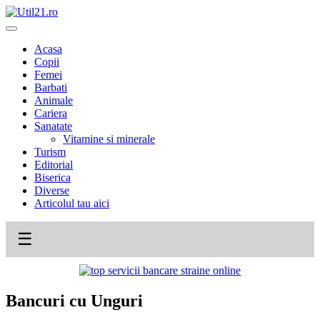
Skip
to
content
Acasa
Copii
Femei
Barbati
Animale
Cariera
Sanatate
Vitamine si minerale
Turism
Editorial
Biserica
Diverse
Articolul tau aici
☰
Bancuri cu Unguri