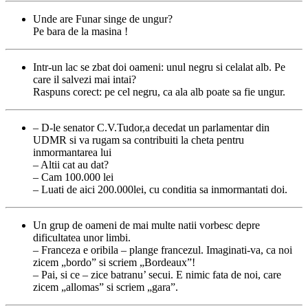
Unde are Funar singe de ungur?
Pe bara de la masina !
Intr-un lac se zbat doi oameni: unul negru si celalat alb. Pe
care il salvezi mai intai?
Raspuns corect: pe cel negru, ca ala alb poate sa fie ungur.
– D-le senator C.V.Tudor,a decedat un parlamentar din
UDMR si va rugam sa contribuiti la cheta pentru
inmormantarea lui
– Altii cat au dat?
– Cam 100.000 lei
– Luati de aici 200.000lei, cu conditia sa inmormantati doi.
Un grup de oameni de mai multe natii vorbesc depre
dificultatea unor limbi.
– Franceza e oribila – plange francezul. Imaginati-va, ca noi
zicem „bordo” si scriem „Bordeaux”!
– Pai, si ce – zice batranu’ secui. E nimic fata de noi, care
zicem „allomas” si scriem „gara”.