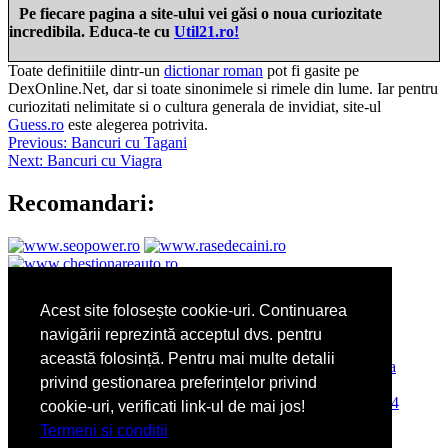
Pe fiecare pagina a site-ului vei găsi o noua curiozitate
incredibila. Educa-te cu
Util21.ro!
Toate definitiile dintr-un
dictionar roman
pot fi gasite pe
DexOnline.Net, dar si toate sinonimele si rimele din lume. Iar pentru
curiozitati nelimitate si o cultura generala de invidiat, site-ul
Guess.ro
este alegerea potrivita.
Navigare
Previous:
Bancuri cu Tagani
Next:
Bancuri cu Viagra
în
articole
Recomandari:
Sarcina pe luni:
Acest site folosește cookie-uri. Continuarea
navigării reprezintă acceptul dvs. pentru
această folosință. Pentru mai multe detalii
privind gestionarea preferințelor privind
cookie-uri, verificati link-ul de mai jos!
Termeni si conditii