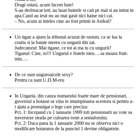
Dragi ostasi, acum facem baie!
S-au dezbracat toti, au lasat hainele si caii pe mal si au intrat in
apa.Cand au iesit nu au mai gasit nici haine nici cai.
– No, acum ai inteles cine au fost primii in Ardeal?
Un tigan a ajuns la tribunal acuzat de rasism, ca se lua la
cearta si la bataie mereu cu ungurii din sat.
Judecatorul: Mai tigane, ce tot ai ma tu cu ungurii?
Tiganul: Cine, io!!! Ungurul e fratele meu….sa moara frati-
miu….
De ce sunt unguroaicele sexy?
Pentru ca sunt U.D.M-reu
In Ungaria, din cauza numarului foarte mare de pensionari,
guvernul a hotarat sa vina in intampinarea acestora si pentru a-
i ajuta a promulgat o lege care preciza:
Pct. 1: Incepand cu 1 ianuarie 1999 toti pensionarii au voie sa
traverseze strada pe culoarea rosie a semaforului.
Pct. 2: Daca pana la 1 ianuarie 2000 nu se observa nici o
modificare hotararea de la punctul 1 devine obligatorie.