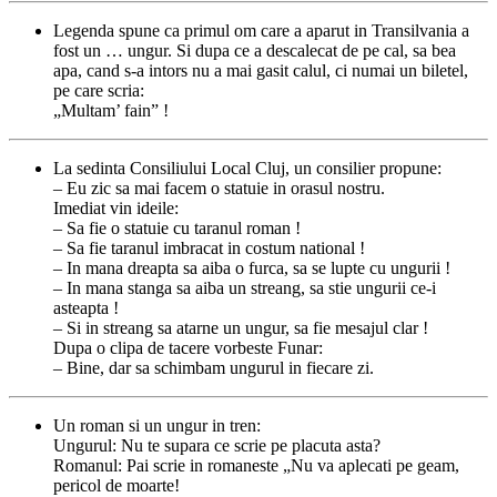
Legenda spune ca primul om care a aparut in Transilvania a
fost un … ungur. Si dupa ce a descalecat de pe cal, sa bea
apa, cand s-a intors nu a mai gasit calul, ci numai un biletel,
pe care scria:
„Multam’ fain” !
La sedinta Consiliului Local Cluj, un consilier propune:
– Eu zic sa mai facem o statuie in orasul nostru.
Imediat vin ideile:
– Sa fie o statuie cu taranul roman !
– Sa fie taranul imbracat in costum national !
– In mana dreapta sa aiba o furca, sa se lupte cu ungurii !
– In mana stanga sa aiba un streang, sa stie ungurii ce-i
asteapta !
– Si in streang sa atarne un ungur, sa fie mesajul clar !
Dupa o clipa de tacere vorbeste Funar:
– Bine, dar sa schimbam ungurul in fiecare zi.
Un roman si un ungur in tren:
Ungurul: Nu te supara ce scrie pe placuta asta?
Romanul: Pai scrie in romaneste „Nu va aplecati pe geam,
pericol de moarte!