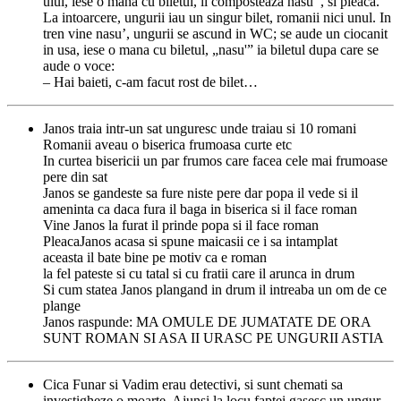
ului, iese o mana cu biletul, il composteaza nasu’ , si pleaca.
La intoarcere, ungurii iau un singur bilet, romanii nici unul. In
tren vine nasu’, ungurii se ascund in WC; se aude un ciocanit
in usa, iese o mana cu biletul, „nasu'” ia biletul dupa care se
aude o voce:
– Hai baieti, c-am facut rost de bilet…
Janos traia intr-un sat unguresc unde traiau si 10 romani
Romanii aveau o biserica frumoasa curte etc
In curtea bisericii un par frumos care facea cele mai frumoase
pere din sat
Janos se gandeste sa fure niste pere dar popa il vede si il
ameninta ca daca fura il baga in biserica si il face roman
Vine Janos la furat il prinde popa si il face roman
PleacaJanos acasa si spune maicasii ce i sa intamplat
aceasta il bate bine pe motiv ca e roman
la fel pateste si cu tatal si cu fratii care il arunca in drum
Si cum statea Janos plangand in drum il intreaba un om de ce
plange
Janos raspunde: MA OMULE DE JUMATATE DE ORA
SUNT ROMAN SI ASA II URASC PE UNGURII ASTIA
Cica Funar si Vadim erau detectivi, si sunt chemati sa
investigheze o moarte. Ajunsi la locu faptei gasesc un ungur