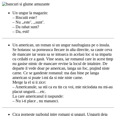
Un ungur la magazin:
– Biscuiti este?
– Nu ,,este’, ,,sunt’.
– Da rahat sunt?
– Da, esti!
Un american, un roman si un ungur naufragiaza pe o insula.
Se hotarasc sa porneasca fiecare in alta directie, sa caute ceva
de mancare iar seara sa se intoarca in acelasi loc si sa imparta
cu ceilalti ce a gasit. Vine seara, iar romanul care in acest timp
nu gasise nimic de mancare revine la locul de intalnire. De
departe il vede doar pe american, langa un foc, prajind niste
carne. Ce se gandeste romanul: ma dau bine pe langa
american si poate i-mi da si mie niste carne.
Merge la el si ii zice:
– Americanule, sa stii ca eu tin cu voi, mie niciodata nu mi-au
placut ungurii….etc.
La care americanul ii raspunde:
– Nu i-ti place , nu mananci.
Cica porneste razboiul intre romani si unguri. Ungurii deja