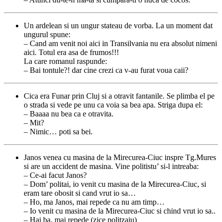
Un ardelean si un ungur stateau de vorba. La un moment dat
ungurul spune:
– Cand am venit noi aici in Transilvania nu era absolut nimeni
aici. Totul era asa de frumos!!!
La care romanul raspunde:
– Bai tontule?! dar cine crezi ca v-au furat voua caii?
Cica era Funar prin Cluj si a otravit fantanile. Se plimba el pe
o strada si vede pe unu ca voia sa bea apa. Striga dupa el:
– Baaaa nu bea ca e otravita.
– Mit?
– Nimic… poti sa bei.
Janos venea cu masina de la Mirecurea-Ciuc inspre Tg.Mures
si are un accident de masina. Vine politistu’ si-l intreaba:
– Ce-ai facut Janos?
– Dom’ politai, io venit cu masina de la Mirecurea-Ciuc, si
eram tare obosit si cand vrut io sa…
– Ho, ma Janos, mai repede ca nu am timp…
– Io venit cu masina de la Mirecurea-Ciuc si chind vrut io sa..
– Hai ba, mai repede (zice politzaiu)