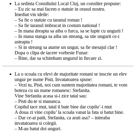
La sedinta Consiliului Local Cluj, un consilier propune:
– Eu zic sa mai facem o statuie in orasul nostru.
Imediat vin ideile:
– Sa fie o statuie cu taranul roman !
– Sa fie taranul imbracat in costum national !
– In mana dreapta sa aiba o furca, sa se lupte cu ungurii !
– In mana stanga sa aiba un streang, sa stie ungurii ce-i
asteapta !
– Si in streang sa atarne un ungur, sa fie mesajul clar !
Dupa o clipa de tacere vorbeste Funar:
– Bine, dar sa schimbam ungurul in fiecare zi.
La o scoala cu elevi de majoritate romani se inscrie un elev
ungur pe nume Pisti. Invatatoarea spune:
– Vezi tu, Pisti, noi cum suntem majoritatea romani, te vom
boteza cu un nume romanesc: Stefanita.
Vine Stefanita acasa si-i zice tatal sau:
– Pisti du-te si mananca.
Copilul tace mut, tatal il bate bine dar copilu’-i mut
A doua zi vine copilu’ la scoala vanat la fata si batut bine.
– Dar ce-ai patit, Stefanita, ca arati asa? – intreaba
invatatoarea si colegii.
– M-au batut doi unguri.