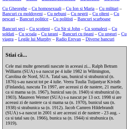
Cu Gheorghe
–
Cu homosexuali
–
Cu Ion si Maria
–
Cu militari
–
Bancuri cu moldoveni
–
Cu nebuni
–
Cu negrii
–
Cu olteni
–
Cu
pescari
–
Bancuri politice
–
Cu politisti
–
Bancuri scarboase
Bancuri seci
–
Cu scotieni
–
Cu Sir si John
–
Cu somalezi
–
Cu
soldati
–
Cu scoala
–
Cu tarani
–
Bancuri cu tigani
–
Cu unguri
–
Cu
viagra
–
Legile lui Murphy
–
Radio Erevan
–
Diverse bancuri
Stiai că...
Cele mai multe generatii nascute in aceeasi zi... Ralph Betram
Williams (SUA) s-a nascut pe 4 iulie 1982 in Wilmington,
Carolina de Nord, SUA. Tatal sau, bunicul si strabunicul (n.
1876) s-au nascut tot pe 4 iulie. Veera Tuulia Tuijantyar Kivistb
(Finlanda), nascuta Tn 1997, are aceeasi zi de nastere, 21 martie,
ca si mama sa (n. 1967), bunicul sau (n. 1940) si strabunicul (n.
1903). Maureen Werner (SUA) s-a nascut pe 13 oct. 1998 si are
aceeasi zi de nastere ca si mama sa (n. 1970), bunicul sau (n.
1938) si strabunica sa (n. 1912). Jacob Camren Hildebrandt
(SUA) s-a nascut in 2001 si are aceeasi zi de nastere - 23 aug. -
ca si tatal sau (n. 1966), bunica sa (n. 1944) si strabunica (n.
1919).