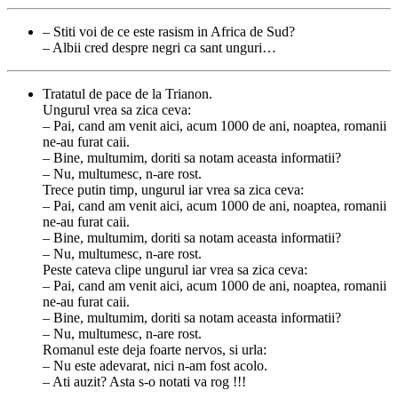
– Stiti voi de ce este rasism in Africa de Sud?
– Albii cred despre negri ca sant unguri…
Tratatul de pace de la Trianon.
Ungurul vrea sa zica ceva:
– Pai, cand am venit aici, acum 1000 de ani, noaptea, romanii
ne-au furat caii.
– Bine, multumim, doriti sa notam aceasta informatii?
– Nu, multumesc, n-are rost.
Trece putin timp, ungurul iar vrea sa zica ceva:
– Pai, cand am venit aici, acum 1000 de ani, noaptea, romanii
ne-au furat caii.
– Bine, multumim, doriti sa notam aceasta informatii?
– Nu, multumesc, n-are rost.
Peste cateva clipe ungurul iar vrea sa zica ceva:
– Pai, cand am venit aici, acum 1000 de ani, noaptea, romanii
ne-au furat caii.
– Bine, multumim, doriti sa notam aceasta informatii?
– Nu, multumesc, n-are rost.
Romanul este deja foarte nervos, si urla:
– Nu este adevarat, nici n-am fost acolo.
– Ati auzit? Asta s-o notati va rog !!!