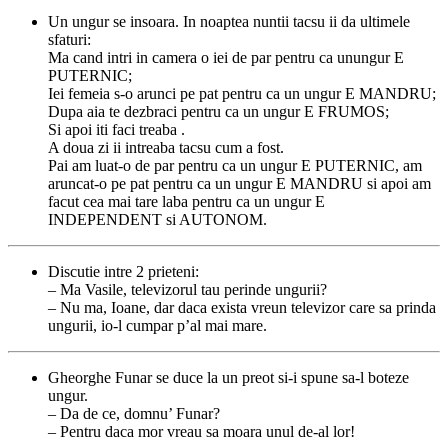
Un ungur se insoara. In noaptea nuntii tacsu ii da ultimele
sfaturi:
Ma cand intri in camera o iei de par pentru ca unungur E
PUTERNIC;
Iei femeia s-o arunci pe pat pentru ca un ungur E MANDRU;
Dupa aia te dezbraci pentru ca un ungur E FRUMOS;
Si apoi iti faci treaba .
A doua zi ii intreaba tacsu cum a fost.
Pai am luat-o de par pentru ca un ungur E PUTERNIC, am
aruncat-o pe pat pentru ca un ungur E MANDRU si apoi am
facut cea mai tare laba pentru ca un ungur E
INDEPENDENT si AUTONOM.
Discutie intre 2 prieteni:
– Ma Vasile, televizorul tau perinde ungurii?
– Nu ma, Ioane, dar daca exista vreun televizor care sa prinda
ungurii, io-l cumpar p’al mai mare.
Gheorghe Funar se duce la un preot si-i spune sa-l boteze
ungur.
– Da de ce, domnu’ Funar?
– Pentru daca mor vreau sa moara unul de-al lor!