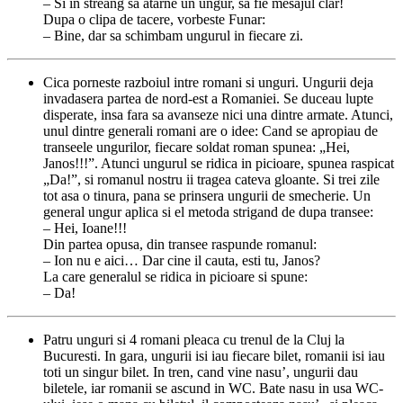
– Si in streang sa atarne un ungur, sa fie mesajul clar!
Dupa o clipa de tacere, vorbeste Funar:
– Bine, dar sa schimbam ungurul in fiecare zi.
Cica porneste razboiul intre romani si unguri. Ungurii deja
invadasera partea de nord-est a Romaniei. Se duceau lupte
disperate, insa fara sa avanseze nici una dintre armate. Atunci,
unul dintre generali romani are o idee: Cand se apropiau de
transeele ungurilor, fiecare soldat roman spunea: „Hei,
Janos!!!”. Atunci ungurul se ridica in picioare, spunea raspicat
„Da!”, si romanul nostru ii tragea cateva gloante. Si trei zile
tot asa o tinura, pana se prinsera ungurii de smecherie. Un
general ungur aplica si el metoda strigand de dupa transee:
– Hei, Ioane!!!
Din partea opusa, din transee raspunde romanul:
– Ion nu e aici… Dar cine il cauta, esti tu, Janos?
La care generalul se ridica in picioare si spune:
– Da!
Patru unguri si 4 romani pleaca cu trenul de la Cluj la
Bucuresti. In gara, ungurii isi iau fiecare bilet, romanii isi iau
toti un singur bilet. In tren, cand vine nasu’, ungurii dau
biletele, iar romanii se ascund in WC. Bate nasu in usa WC-