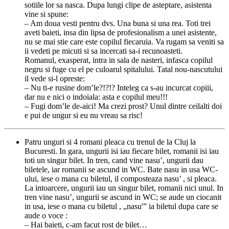
sotiile lor sa nasca. Dupa lungi clipe de asteptare, asistenta
vine si spune:
– Am doua vesti pentru dvs. Una buna si una rea. Toti trei
aveti baieti, insa din lipsa de profesionalism a unei asistente,
nu se mai stie care este copilul fiecaruia. Va rugam sa veniti sa
ii vedeti pe micuti si sa incercati sa-i recunoasteti.
Romanul, exasperat, intra in sala de nasteri, infasca copilul
negru si fuge cu el pe culoarul spitalului. Tatal nou-nascutului
il vede si-l opreste:
– Nu ti-e rusine dom’le?!?!? Inteleg ca s-au incurcat copiii,
dar nu e nici o indoiala: asta e copilul meu!!!
– Fugi dom’le de-aici! Ma crezi prost? Unul dintre ceilalti doi
e pui de ungur si eu nu vreau sa risc!
Patru unguri si 4 romani pleaca cu trenul de la Cluj la
Bucuresti. In gara, ungurii isi iau fiecare bilet, romanii isi iau
toti un singur bilet. In tren, cand vine nasu’, ungurii dau
biletele, iar romanii se ascund in WC. Bate nasu in usa WC-
ului, iese o mana cu biletul, il composteaza nasu’ , si pleaca.
La intoarcere, ungurii iau un singur bilet, romanii nici unul. In
tren vine nasu’, ungurii se ascund in WC; se aude un ciocanit
in usa, iese o mana cu biletul , „nasu'” ia biletul dupa care se
aude o voce :
– Hai baieti, c-am facut rost de bilet…