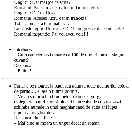
Ungurul: Da’ mai jos ce scrie?
Romanul: Pai scrie acelasi lucru dar in engleza.
Ungurul: Da’ mai jos?
Romanul: Acelasi lucru dar in franceza.
Tot asa pina s-a terminat lista.
La sfarsit ungurul intreaba: Da’ in ungureste de ce nu scrie?
Romanul raspunde: Pai voi aveti voie!!!
Intrebare:
– Cum caracterizezi moartea a 100 de unguri intr-un singur
cuvant?
Raspuns:
– Putini !
Funar e pe moarte, la patul sau adunati toate neamurile, colegi
de partid…, el are o ultima dorinta.
– Vreau sa-mi schimb numele in Funer Gyorgy.
Colegii de partid ramasi blocati il intreaba de ce vrea sa-si
schimbe numele in unul maghiar cand de atitia ani lupta
inpotriva maghiarilor.
Raspunsul lui a fost:
– Mai bine sa moara un ungur decat un roman.