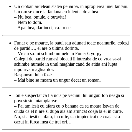
Un cioban ardelean statea pe iarba, in apropierea unei fantani.
Un om se duce la fantana cu intentia de a bea.
– Nu bea, omule, e otravita!
– Nem to dom.
– Apai bea, dar incet, ca-i rece.
Funar e pe moarte, la patul sau adunati toate neamurile, colegi
de partid…, el are o ultima dorinta.
– Vreau sa-mi schimb numele in Funer Gyorgy.
Colegii de partid ramasi blocati il intreaba de ce vrea sa-si
schimbe numele in unul maghiar cand de atitia ani lupta
inpotriva maghiarilor.
Raspunsul lui a fost:
– Mai bine sa moara un ungur decat un roman.
Ion e suspectat ca l-a ucis pe vecinul lui ungur. Ion neaga si
povesteste intamplarea:
– Pai am iesit eu afara cu o banana ca sa moara Istvan de
ciuda ca el n-are si dupa aia am aruncat coaja la el in curte.
No, si a iesit el afara, in curte, s-a impiedicat de coaja si a
cazut in furca mea de trei ori…