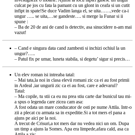
culcat pe jos cu fata la pamant cu un glont in ceafa si un cutit
infipt in spate!Se duce Vadim langa el, se uita……,vede ca-i
ungur ….. se uita,…se gandeste…. si merge la Funar si ii
spune :
– Ba de 20 de ani de cand is detectiv, asa sinucidere n-am mai
vazut!
– Cand e singura data cand zambesti si inchizi ochiul la un
ungur?…..
– Patul fix pe umar, luneta stabila, si degetu’ sigur si precis…
Un elev roman isi intreaba tatal:
– Mai tata,la noi in clasa elevii romani zic ca ei au fost primii
in Ardeal ,iar ungurii zic ca ei au fost, care e adevarul?
Tatal:
– Ma copile, tu stii ca eu nu prea stiu carte dar bunicul tau mi-
a spus o legenda care zicea cam asa:
A fost odata un mare conducator de osti pe nume Attila. Intr-o
zii a plecat cu armata sa in expeditie.Si a tot mers el pana a
ajuns pe aici pe la noi.
A trecut de Crisuri,a tot mers dar nu vedea nici un om. Dupa
un timp a ajuns la Somes. Apa era limpede,afara cald, asa ca
Attila a zis: