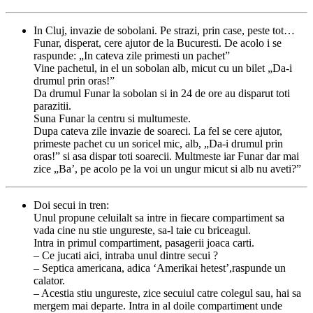
In Cluj, invazie de sobolani. Pe strazi, prin case, peste tot…
Funar, disperat, cere ajutor de la Bucuresti. De acolo i se
raspunde: „In cateva zile primesti un pachet”
Vine pachetul, in el un sobolan alb, micut cu un bilet „Da-i
drumul prin oras!”
Da drumul Funar la sobolan si in 24 de ore au disparut toti
parazitii.
Suna Funar la centru si multumeste.
Dupa cateva zile invazie de soareci. La fel se cere ajutor,
primeste pachet cu un soricel mic, alb, „Da-i drumul prin
oras!” si asa dispar toti soarecii. Multmeste iar Funar dar mai
zice „Ba’, pe acolo pe la voi un ungur micut si alb nu aveti?”
Doi secui in tren:
Unul propune celuilalt sa intre in fiecare compartiment sa
vada cine nu stie ungureste, sa-l taie cu briceagul.
Intra in primul compartiment, pasagerii joaca carti.
– Ce jucati aici, intraba unul dintre secui ?
– Septica americana, adica ‘Amerikai hetest’,raspunde un
calator.
– Acestia stiu ungureste, zice secuiul catre colegul sau, hai sa
mergem mai departe. Intra in al doile compartiment unde