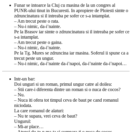
Funar se intoarce la Cluj cu masina de la un congres al
PUNR-ului tinut in Bucuresti. In apropiere de Ploiesti simte o
zdruncinatura si il intreaba pe sofer ce s-a intamplat.
– Am trecut peste o rata.
– Nu-i nimic, da-i’nainte.
Pe la Brasov iar simte o zdruncinatura si il intreaba pe sofer ce
s-a intamplat.
– Am trecut peste o gaina.
– Nu-i nimic, da-i’nainte.
Pe la Tg. Mures se zdruncina iar masina. Soferul ii spune ca a
trecut peste un ungur.
– Nu-i nimic, da-i’nainte da-i’napoi, da-i’nainte da-i’napoi…
Intr-un bar:
Doi unguri si un roman, primul ungur catre al doilea:
– Stii care-i diferenta dintre un roman si o nuca de cocos?
– Nu.
– Nuca iti ofera tot timpul ceva de baut pe cand romanul
niciodata.
La care romanul de alaturi:
– Nu te supara, vrei ceva de baut?
Ungurul:
– Mi-ar place…
– Atunci du-te-n ma-ta si cumpara-ti o nuca de cocos.