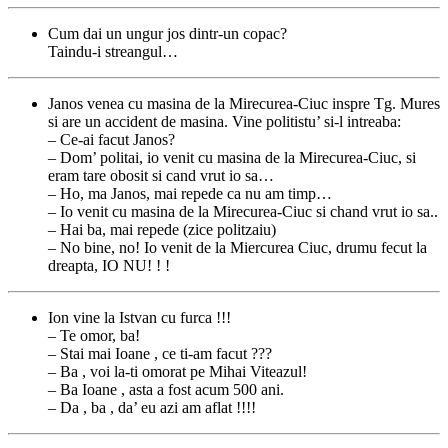
Cum dai un ungur jos dintr-un copac?
Taindu-i streangul…
Janos venea cu masina de la Mirecurea-Ciuc inspre Tg. Mures
si are un accident de masina. Vine politistu’ si-l intreaba:
– Ce-ai facut Janos?
– Dom’ politai, io venit cu masina de la Mirecurea-Ciuc, si
eram tare obosit si cand vrut io sa…
– Ho, ma Janos, mai repede ca nu am timp…
– Io venit cu masina de la Mirecurea-Ciuc si chand vrut io sa..
– Hai ba, mai repede (zice politzaiu)
– No bine, no! Io venit de la Miercurea Ciuc, drumu fecut la
dreapta, IO NU! ! !
Ion vine la Istvan cu furca !!!
– Te omor, ba!
– Stai mai Ioane , ce ti-am facut ???
– Ba , voi la-ti omorat pe Mihai Viteazul!
– Ba Ioane , asta a fost acum 500 ani.
– Da , ba , da’ eu azi am aflat !!!!