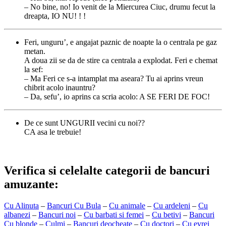
– No bine, no! Io venit de la Miercurea Ciuc, drumu fecut la
dreapta, IO NU! ! !
Feri, unguru’, e angajat paznic de noapte la o centrala pe gaz
metan.
A doua zii se da de stire ca centrala a explodat. Feri e chemat
la sef:
– Ma Feri ce s-a intamplat ma aseara? Tu ai aprins vreun
chibrit acolo inauntru?
– Da, sefu’, io aprins ca scria acolo: A SE FERI DE FOC!
De ce sunt UNGURII vecini cu noi??
CA asa le trebuie!
Verifica si celelalte categorii de bancuri
amuzante:
Cu Alinuta
–
Bancuri Cu Bula
–
Cu animale
–
Cu ardeleni
–
Cu
albanezi
–
Bancuri noi
–
Cu barbati si femei
–
Cu betivi
–
Bancuri
Cu blonde
–
Culmi
–
Bancuri deocheate
–
Cu doctori
–
Cu evrei