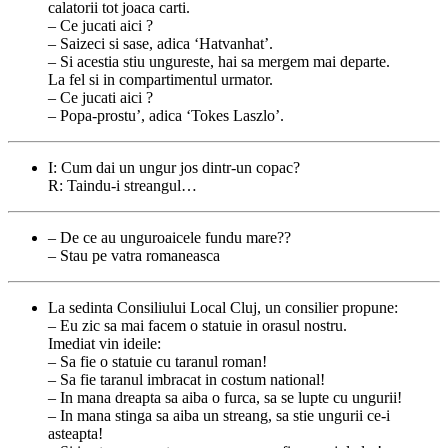
calatorii tot joaca carti.
– Ce jucati aici ?
– Saizeci si sase, adica ‘Hatvanhat’.
– Si acestia stiu ungureste, hai sa mergem mai departe.
La fel si in compartimentul urmator.
– Ce jucati aici ?
– Popa-prostu’, adica ‘Tokes Laszlo’.
I: Cum dai un ungur jos dintr-un copac?
R: Taindu-i streangul…
– De ce au unguroaicele fundu mare??
– Stau pe vatra romaneasca
La sedinta Consiliului Local Cluj, un consilier propune:
– Eu zic sa mai facem o statuie in orasul nostru.
Imediat vin ideile:
– Sa fie o statuie cu taranul roman!
– Sa fie taranul imbracat in costum national!
– In mana dreapta sa aiba o furca, sa se lupte cu ungurii!
– In mana stinga sa aiba un streang, sa stie ungurii ce-i
asteapta!