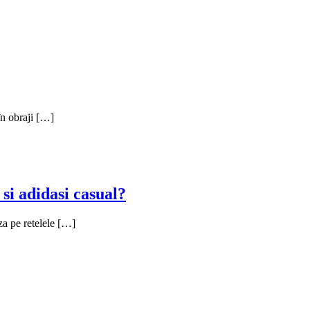
 în obraji […]
si adidasi casual?
za pe retelele […]