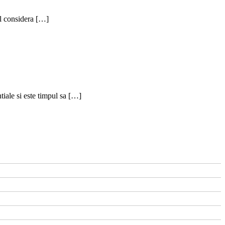
-l considera […]
iale si este timpul sa […]