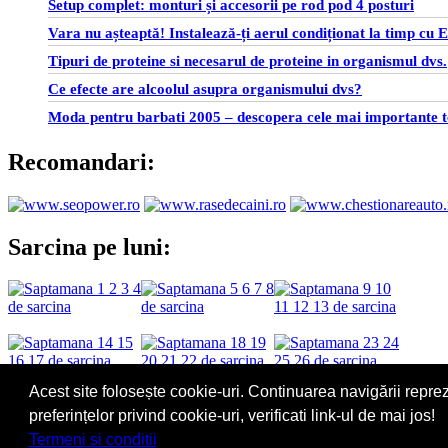
Setup complet: monturi și accesorii pe rod pod 4 posturi
Vara nu așteaptă! Instalează-ți aerul condiționat la timp cu E
Tipuri de proteine si necesarul de proteine in organismul dvs.
Ce efecte are alcoolul asupra organismului dvs?
Moda pentru barbati 2005 – descopera cele mai importante te
Recomandari:
Sarcina pe luni:
Acest site folosește cookie-uri. Continuarea navigării repre
preferințelor privind cookie-uri, verificati link-ul de mai jos!
Termeni si conditii