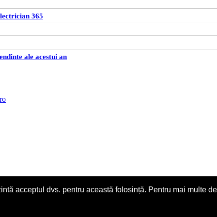
lectrician 365
ndinte ale acestui an
zintă acceptul dvs. pentru această folosință. Pentru mai multe det