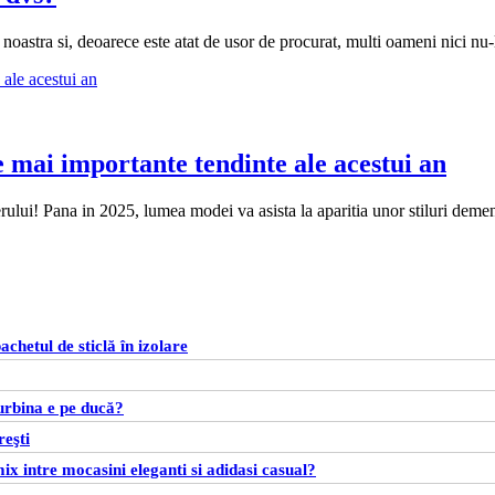
a noastra si, deoarece este atat de usor de procurat, multi oameni nici nu
 mai importante tendinte ale acestui an
lui! Pana in 2025, lumea modei va asista la aparitia unor stiluri dement
chetul de sticlă în izolare
urbina e pe ducă?
reşti
x intre mocasini eleganti si adidasi casual?