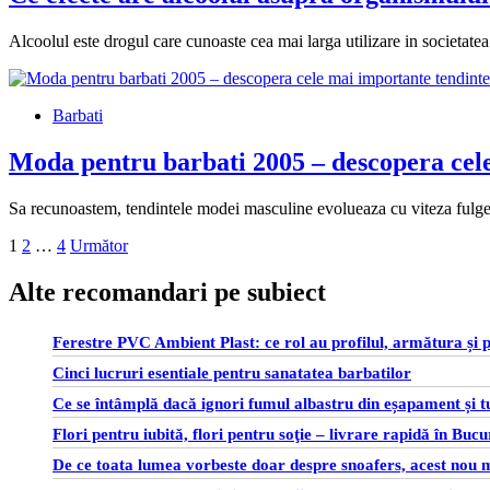
Alcoolul este drogul care cunoaste cea mai larga utilizare in societate
Barbati
Moda pentru barbati 2005 – descopera cele
Sa recunoastem, tendintele modei masculine evolueaza cu viteza fulgeru
Paginație
1
2
…
4
Următor
articole
Alte recomandari pe subiect
Ferestre PVC Ambient Plast: ce rol au profilul, armătura și pa
Cinci lucruri esentiale pentru sanatatea barbatilor
Ce se întâmplă dacă ignori fumul albastru din eșapament și t
Flori pentru iubită, flori pentru soţie – livrare rapidă în Bucu
De ce toata lumea vorbeste doar despre snoafers, acest nou mi