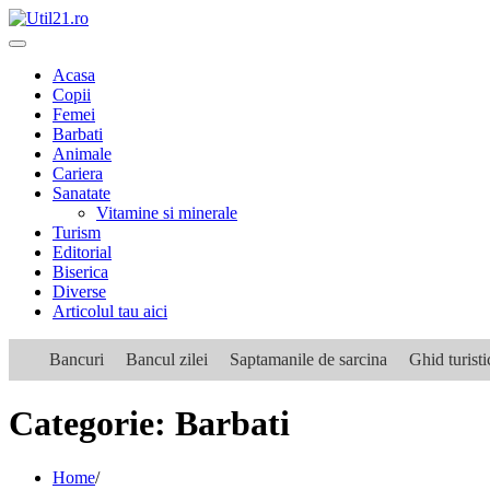
Skip
to
content
Acasa
Copii
Femei
Barbati
Animale
Cariera
Sanatate
Vitamine si minerale
Turism
Editorial
Biserica
Diverse
Articolul tau aici
Bancuri
Bancul zilei
Saptamanile de sarcina
Ghid turist
Categorie:
Barbati
Home