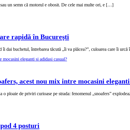
 sau un semn că motorul e obosit. De cele mai multe ori, e […]
vrare rapidă în Bucureşti
d îi dai buchetul, întrebarea tăcută „îi va plăcea?”, culoarea care îi urcă
fers, acest nou mix intre mocasini eleganti 
a o ploaie de priviri curioase pe strada: fenomenul „snoafers” explodea
 pod 4 posturi