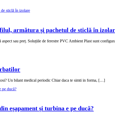
lul, armătura și pachetul de sticlă în izola
pă aspect sau preț. Soluțiile de ferestre PVC Ambient Plast sunt configura
rbatilor
natosi? Un bilant medical periodic Chiar daca te simti in forma, […]
din eșapament și turbina e pe ducă?