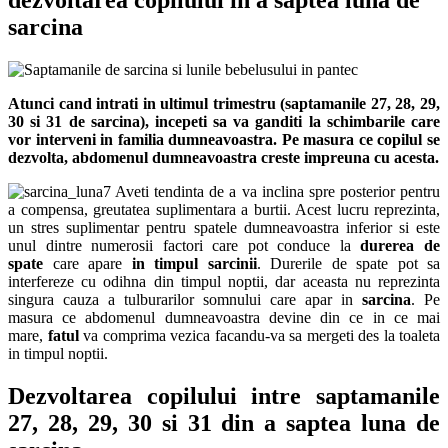
sarcina
Atunci cand intrati in ultimul trimestru (saptamanile 27, 28, 29,
30 si 31 de sarcina), incepeti sa va ganditi la schimbarile care
vor interveni in familia dumneavoastra. Pe masura ce copilul se
dezvolta, abdomenul dumneavoastra creste impreuna cu acesta.
Aveti tendinta de a va inclina spre posterior pentru
a compensa, greutatea suplimentara a burtii. Acest lucru reprezinta,
un stres suplimentar pentru spatele dumneavoastra inferior si este
unul dintre numerosii factori care pot conduce la
durerea de
spate
care apare
in timpul sarcinii
.
Durerile de spate pot sa
interfereze cu odihna din timpul noptii, dar aceasta nu reprezinta
singura cauza a tulburarilor somnului care apar in
sarcina
. Pe
masura ce abdomenul dumneavoastra devine din ce in ce mai
mare,
fatul
va comprima vezica facandu-va sa mergeti des la toaleta
in timpul noptii.
Dezvoltarea copilului intre saptamanile
27, 28, 29, 30 si 31 din a saptea luna de