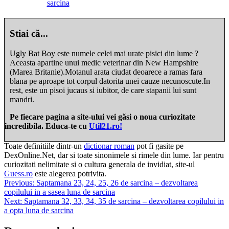
sarcina
Stiai că...
Ugly Bat Boy este numele celei mai urate pisici din lume ?
Aceasta apartine unui medic veterinar din New Hampshire
(Marea Britanie).Motanul arata ciudat deoarece a ramas fara
blana pe aproape tot corpul datorita unei cauze necunoscute.In
rest, este un pisoi jucaus si iubitor, de care stapanii lui sunt
mandri.
Pe fiecare pagina a site-ului vei găsi o noua curiozitate
incredibila. Educa-te cu
Util21.ro!
Toate definitiile dintr-un
dictionar roman
pot fi gasite pe
DexOnline.Net, dar si toate sinonimele si rimele din lume. Iar pentru
curiozitati nelimitate si o cultura generala de invidiat, site-ul
Guess.ro
este alegerea potrivita.
Navigare
Previous:
Saptamana 23, 24, 25, 26 de sarcina – dezvoltarea
copilului in a sasea luna de sarcina
în
Next:
Saptamana 32, 33, 34, 35 de sarcina – dezvoltarea copilului in
articole
a opta luna de sarcina