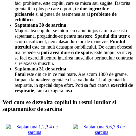
faci probleme, este copilul care se misca sau sugjite. Datorita
greutatii in plus pe care o porti,
te dor ingrozitor
picioarele
si ai putea de asemenea sa ai
probleme de
echilibru
.
Saptamana 30 de sarcina
Majoritatea copiilor se intorc cu capul in jos cam in aceasta
saptamana, pregatindu-se pentru
nastere
.
Spatiul din uter
e
acum insuficient, nemailasandu-i loc de manevre.
Fundul
uterului
este cu mult deasupra ombilicului. De acum obosesti
mai repede si
poti avea dureri de spate
. Este timpul sa incepi
sa faci exercitii pentru intarirea muschilor perineului: contracta
si relaxeaza muschii.
Saptamana 31 de sarcina
Fatul
este din ce in ce mai mare. Are acum 1800 de grame,
iar pana la
nastere
greutatea i se va dubla. Tu ai greutati in
respiratie, in special dupa efort. Poti sa faci cateva
exercitii de
respiratie
, fara a exagera insa.
Vezi cum se dezvolta copilul in restul lunilor si
saptamanilor de sarcina