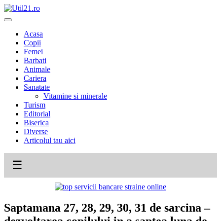
Skip
to
content
Acasa
Copii
Femei
Barbati
Animale
Cariera
Sanatate
Vitamine si minerale
Turism
Editorial
Biserica
Diverse
Articolul tau aici
☰
Saptamana 27, 28, 29, 30, 31 de sarcina –
dezvoltarea copilului in a saptea luna de