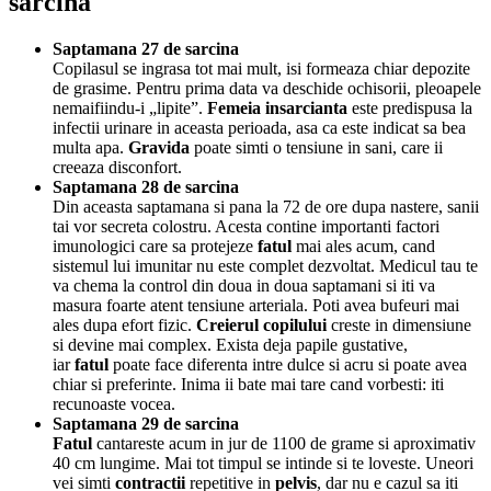
sarcina
Saptamana 27 de sarcina
Copilasul se ingrasa tot mai mult, isi formeaza chiar depozite
de grasime. Pentru prima data va deschide ochisorii, pleoapele
nemaifiindu-i „lipite”.
Femeia insarcianta
este predispusa la
infectii urinare in aceasta perioada, asa ca este indicat sa bea
multa apa.
Gravida
poate simti o tensiune in sani, care ii
creeaza disconfort.
Saptamana 28 de sarcina
Din aceasta saptamana si pana la 72 de ore dupa nastere, sanii
tai vor secreta colostru. Acesta contine importanti factori
imunologici care sa protejeze
fatul
mai ales acum, cand
sistemul lui imunitar nu este complet dezvoltat. Medicul tau te
va chema la control din doua in doua saptamani si iti va
masura foarte atent tensiune arteriala. Poti avea bufeuri mai
ales dupa efort fizic.
Creierul copilului
creste in dimensiune
si devine mai complex. Exista deja papile gustative,
iar
fatul
poate face diferenta intre dulce si acru si poate avea
chiar si preferinte. Inima ii bate mai tare cand vorbesti: iti
recunoaste vocea.
Saptamana 29 de sarcina
Fatul
cantareste acum in jur de 1100 de grame si aproximativ
40 cm lungime. Mai tot timpul se intinde si te loveste. Uneori
vei simti
contractii
repetitive in
pelvis
, dar nu e cazul sa iti