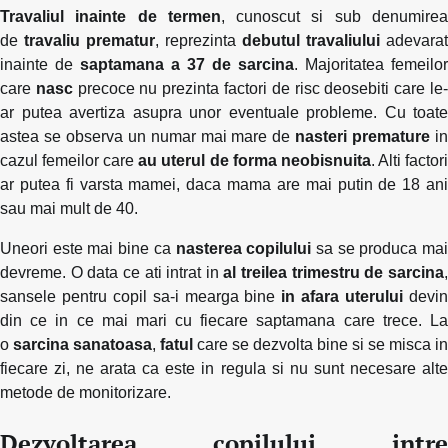
Travaliul inainte de termen
, cunoscut si sub denumire
de
travaliu prematur
, reprezinta
debutul travaliului
adevarat
inainte de
saptamana a 37 de sarcina
. Majoritatea femeilor
care
nasc
precoce nu prezinta factori de risc deosebiti care le
ar putea avertiza asupra unor eventuale probleme. Cu toate
astea se observa un numar mai mare de
nasteri premature
i
cazul femeilor care
au uterul de forma neobisnuita
. Alti factor
ar putea fi varsta mamei, daca mama are mai putin de 18 ani
sau mai mult de 40.
Uneori este mai bine ca
nasterea copilului
sa se produca ma
devreme. O data ce ati intrat in
al treilea trimestru de sarcina
sansele pentru copil sa-i mearga bine
in afara uterului
devi
din ce in ce mai mari cu fiecare saptamana care trece. La
o
sarcina sanatoasa
,
fatul
care se dezvolta bine si se misca in
fiecare zi, ne arata ca este in regula si nu sunt necesare alte
metode de monitorizare.
Dezvoltarea copilului intre