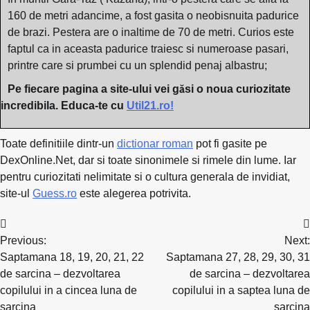
160 de metri adancime, a fost gasita o neobisnuita padurice
de brazi. Pestera are o inaltime de 70 de metri. Curios este
faptul ca in aceasta padurice traiesc si numeroase pasari,
printre care si prumbei cu un splendid penaj albastru;
Pe fiecare pagina a site-ului vei găsi o noua curiozitate
incredibila. Educa-te cu
Util21.ro!
Toate definitiile dintr-un
dictionar roman
pot fi gasite pe
DexOnline.Net, dar si toate sinonimele si rimele din lume. Iar
pentru curiozitati nelimitate si o cultura generala de invidiat,
site-ul
Guess.ro
este alegerea potrivita.
Navigare
Previous:
Next:
în
Saptamana 18, 19, 20, 21, 22
Saptamana 27, 28, 29, 30, 31
articole
de sarcina – dezvoltarea
de sarcina – dezvoltarea
copilului in a cincea luna de
copilului in a saptea luna de
sarcina
sarcina