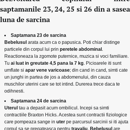
saptamanile 23, 24, 25 si 26 din a sasea
luna de sarcina
Saptamana 23 de sarcina
Bebelusul
arata acum ca o papusica. Poti chiar distinge
particele din corpul lui prin
peretele abdominal
.
Reactioneaza la zgomote puternice, muzica si voci familiare.
Tu
ai luat in greutate 4,5 pana la 7 kg
. Picioarele iti sunt
umflate si
apar vene varicoase
; din cand in cand, simti cate
un junghi in partea de jos a abdomenului, din cauza
muschilor uterini care se tot intind. Durerea trece daca te
odihnesti.
Saptamana 24 de sarcina
Uterul
tau a depasit acum ombilicul. Incepi sa simti
contractiile Braxton Hicks. Acestea sunt contractii fiziologice
care pompeaza sange in
uter
pe parcursul sarcinii si iti ajuta
corpul sa se pregateasca pentru
travaliu
.
Bebelusul
are