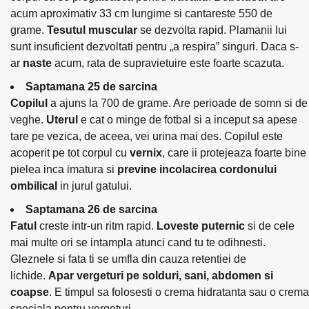
acum aproximativ 33 cm lungime si cantareste 550 de
grame.
Tesutul muscular
se dezvolta rapid. Plamanii lui
sunt insuficient dezvoltati pentru „a respira” singuri. Daca s-
ar
naste
acum, rata de supravietuire este foarte scazuta.
Saptamana 25 de sarcina
Copilul
a ajuns la 700 de grame. Are perioade de somn si de
veghe.
Uterul
e cat o minge de fotbal si a inceput sa apese
tare pe vezica, de aceea, vei urina mai des. Copilul este
acoperit pe tot corpul cu
vernix
, care ii protejeaza foarte bine
pielea inca imatura si
previne incolacirea cordonului
ombilical
in jurul gatului.
Saptamana 26 de sarcina
Fatul
creste intr-un ritm rapid.
Loveste puternic
si de cele
mai multe ori se intampla atunci cand tu te odihnesti.
Gleznele si fata ti se umfla din cauza retentiei de
lichide.
Apar vergeturi pe solduri, sani, abdomen si
coapse
. E timpul sa folosesti o crema hidratanta sau o crema
speciala pentru vergeturi.