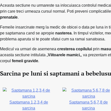
Aceasta sectiune nu urmareste sa inlocuiasca controlul medical. 
prin care treci urmeaza cursul normal. Poti preveni complicatiile 
prenatale
.
Femeile insarcinate merg la medic de obicei o data pe luna in t
pe saptamana cand se apropie
nasterea
. In timpul vizitelor, 
problema aparuta si te poate sfatui cum sa ramai sanatoasa.
Medicul va urmari de asemenea
cresterea copilului
prin
masur
aceasta sectiune intitulata „
Viitoarele mamici
„, va prezentam e
corpul
femeii gravide
.
Sarcina pe luni si saptamani a bebelusu
Saptamana 1,2,3,4 de
Saptamana 5,6,7,8 de
sarcina
sarcina