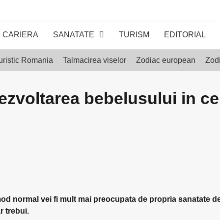
CARIERA
SANATATE
TURISM
EDITORIAL
uristic Romania
Talmacirea viselor
Zodiac european
Zodi
ezvoltarea bebelusului in ce
 mod normal vei fi mult mai preocupata de propria sanatate d
r trebui.