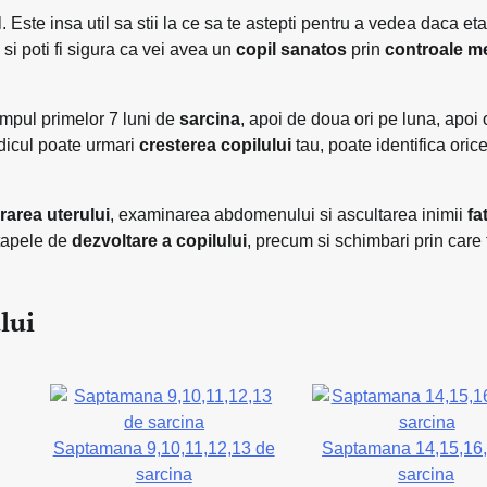
Este insa util sa stii la ce sa te astepti pentru a vedea daca et
si poti fi sigura ca vei avea un
copil sanatos
prin
controale m
impul primelor 7 luni de
sarcina
, apoi de doua ori pe luna, apoi 
medicul poate urmari
cresterea copilului
tau, poate identifica oric
area uterului
, examinarea abdomenului si ascultarea inimii
fa
tapele de
dezvoltare a copilului
, precum si schimbari prin care 
lui
Saptamana 9,10,11,12,13 de
Saptamana 14,15,16
sarcina
sarcina