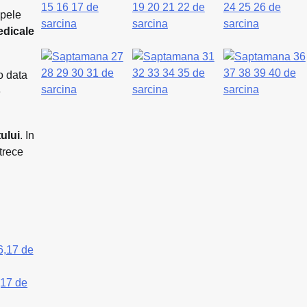
apele
edicale
o data
e
tului
. In
trece
,17 de