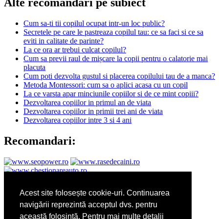
Alte recomandari pe subiect
Cum sa-ti tii copilul ocupat intr-un loc public?
Secretele pe care le pastreaza copilul tau: ce sa faci si ce sa
eviti in calitate de parinte?
La ce ora ar trebui culcat copilul?
Cum sa previi raul de mișcare la copii pentru o calatorie mai
placuta
Cum poti dezvolta gustul si placerea copilului tau de a manca?
Metoda Montessori: cum sa o aplici acasa cu un copil
La ce varsta apar minciunile copiilor si de ce mint copiii?
Dezvoltarea copiilor in primul an de viata
Dezvoltarea copiilor in primii trei ani de viata
Dezvoltarea copiilor intre 3 si 4 ani
Recomandari:
Sarcina pe luni:
Acest site folosește cookie-uri. Continuarea
navigării reprezintă acceptul dvs. pentru
această folosință. Pentru mai multe detalii