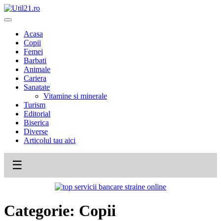
Skip
to
content
Acasa
Copii
Femei
Barbati
Animale
Cariera
Sanatate
Vitamine si minerale
Turism
Editorial
Biserica
Diverse
Articolul tau aici
☰
Categorie:
Copii