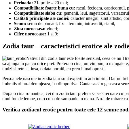
Perioada:
21aprilie – 20 mai;
Compatibilitate foarte buna cu:
racul, fecioara, capricornul, p
Compatibilitate slaba cu:
gemenii, leul, sagetatorul, varsatorul
Calitati principale ale zodiei:
caracter integru, simt artistic, c
Semn:
semn de pamant, fix – feminin, introvertit, stabil;
Ziua norocoasa:
vineri;
Cifre norocoase:
1 si 9;
Zodia taur – caracteristici erotice ale zodi
Nativul din zodia taur este foarte senzual, ceea ce nu-l t
sa ajunga in pat cu orice pret. Prefera o cina, un vin bun, o mangaiere
timizi si retrasi, insa, o data porniti, cu greu ii mai opresti.
Persoanele nascute in zodia taur sunt experti in arta iubirii. Dar nu tr
imbratisari nu-i deranjeaza, ba dimpotriva. Cauta sa-si regaseasca senzati
Dupa o cina romantica, cei din zodia taur prefera sa se strecoare cu par
unui foc de lemne, cu o cupa de sampanie in mana. Nu-i de mirare ca re
Verifica zodiacul erotic pentru toate cele 12 semne zod