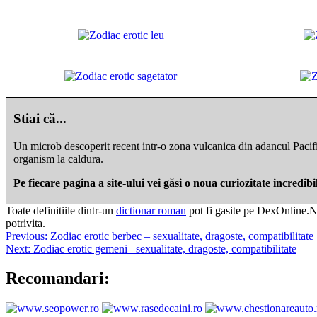
Stiai că...
Un microb descoperit recent intr-o zona vulcanica din adancul Pacific
organism la caldura.
Pe fiecare pagina a site-ului vei găsi o noua curiozitate incredib
Toate definitiile dintr-un
dictionar roman
pot fi gasite pe DexOnline.Net
potrivita.
Navigare
Previous:
Zodiac erotic berbec – sexualitate, dragoste, compatibilitate
Next:
Zodiac erotic gemeni– sexualitate, dragoste, compatibilitate
în
articole
Recomandari: