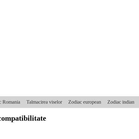
ic Romania
Talmacirea viselor
Zodiac european
Zodiac indian
compatibilitate