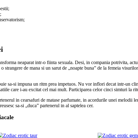
estii;
;
onservatorism;
ei
ransforma neaparat intr-o fiinta sexuala. Desi, in compania potrivita, act
, o strangere de mana si un sarut de „noapte buna” de la femeia visurilor
ebuie sa-si impuna un ritm prea impetuos. Nu vor inflori decat intr-un cli
ile care i-au excitat cel mai mult. Participarea celor cinci simturi la ritu
tenerul in cearsafuri de matase parfumate, in acordurile unei melodii lente
usesc sa-si „duca” partenerul in al saptelea cer.
iacale