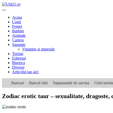
Skip
to
content
Acasa
Copii
Femei
Barbati
Animale
Cariera
Sanatate
Vitamine si minerale
Turism
Editorial
Biserica
Diverse
Articolul tau aici
Bancuri
Bancul zilei
Saptamanile de sarcina
Ghid turist
Zodiac erotic taur – sexualitate, dragoste, 