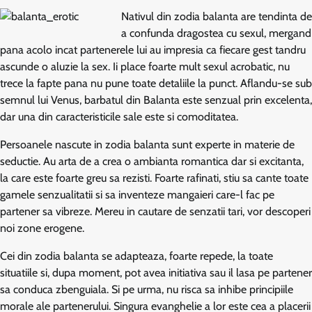
Nativul din zodia balanta are tendinta de
a confunda dragostea cu sexul, mergand
pana acolo incat partenerele lui au impresia ca fiecare gest tandru
ascunde o aluzie la sex. Ii place foarte mult sexul acrobatic, nu
trece la fapte pana nu pune toate detaliile la punct. Aflandu-se sub
semnul lui Venus, barbatul din Balanta este senzual prin excelenta,
dar una din caracteristicile sale este si comoditatea.
Persoanele nascute in zodia balanta sunt experte in materie de
seductie. Au arta de a crea o ambianta romantica dar si excitanta,
la care este foarte greu sa rezisti. Foarte rafinati, stiu sa cante toate
gamele senzualitatii si sa inventeze mangaieri care-l fac pe
partener sa vibreze. Mereu in cautare de senzatii tari, vor descoperi
noi zone erogene.
Cei din zodia balanta se adapteaza, foarte repede, la toate
situatiile si, dupa moment, pot avea initiativa sau il lasa pe partener
sa conduca zbenguiala. Si pe urma, nu risca sa inhibe principiile
morale ale partenerului. Singura evanghelie a lor este cea a placerii