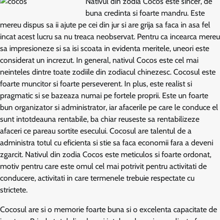
Nativul din zodia Cocos este sincer, de
buna credinta si foarte mandru. Este
mereu dispus sa ii ajute pe cei din jur si are grija sa faca in asa fel
incat acest lucru sa nu treaca neobservat. Pentru ca incearca mereu
sa impresioneze si sa isi scoata in evidenta meritele, uneori este
considerat un increzut. In general, nativul Cocos este cel mai
neinteles dintre toate zodiile din zodiacul chinezesc. Cocosul este
foarte muncitor si foarte perseverent. In plus, este realist si
pragmatic si se bazeaza numai pe fortele proprii. Este un foarte
bun organizator si administrator, iar afacerile pe care le conduce el
sunt intotdeauna rentabile, ba chiar reuseste sa rentabilizeze
afaceri ce pareau sortite esecului. Cocosul are talentul de a
administra totul cu eficienta si stie sa faca economii fara a deveni
zgarcit. Nativul din zodia Cocos este meticulos si foarte ordonat,
motiv pentru care este omul cel mai potrivit pentru activitati de
conducere, activitati in care termenele trebuie respectate cu
strictete.
Cocosul are si o memorie foarte buna si o excelenta capacitate de