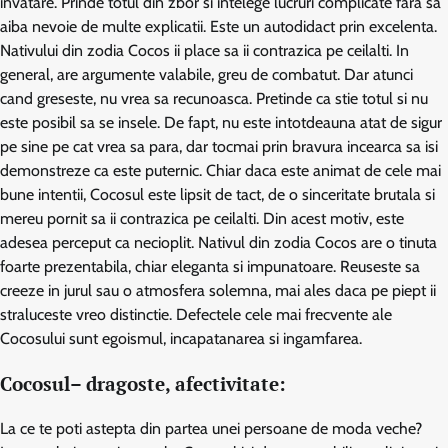
invatare. Prinde totul din zbor si intelege lucruri complicate fara sa
aiba nevoie de multe explicatii. Este un autodidact prin excelenta.
Nativului din zodia Cocos ii place sa ii contrazica pe ceilalti. In
general, are argumente valabile, greu de combatut. Dar atunci
cand greseste, nu vrea sa recunoasca. Pretinde ca stie totul si nu
este posibil sa se insele. De fapt, nu este intotdeauna atat de sigur
pe sine pe cat vrea sa para, dar tocmai prin bravura incearca sa isi
demonstreze ca este puternic. Chiar daca este animat de cele mai
bune intentii, Cocosul este lipsit de tact, de o sinceritate brutala si
mereu pornit sa ii contrazica pe ceilalti. Din acest motiv, este
adesea perceput ca necioplit. Nativul din zodia Cocos are o tinuta
foarte prezentabila, chiar eleganta si impunatoare. Reuseste sa
creeze in jurul sau o atmosfera solemna, mai ales daca pe piept ii
straluceste vreo distinctie. Defectele cele mai frecvente ale
Cocosului sunt egoismul, incapatanarea si ingamfarea.
Cocosul– dragoste, afectivitate:
La ce te poti astepta din partea unei persoane de moda veche?