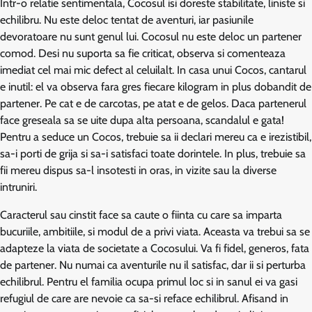
Intr-o relatie sentimentala, Cocosul isi doreste stabilitate, liniste si
echilibru. Nu este deloc tentat de aventuri, iar pasiunile
devoratoare nu sunt genul lui. Cocosul nu este deloc un partener
comod. Desi nu suporta sa fie criticat, observa si comenteaza
imediat cel mai mic defect al celuilalt. In casa unui Cocos, cantarul
e inutil: el va observa fara gres fiecare kilogram in plus dobandit de
partener. Pe cat e de carcotas, pe atat e de gelos. Daca partenerul
face greseala sa se uite dupa alta persoana, scandalul e gata!
Pentru a seduce un Cocos, trebuie sa ii declari mereu ca e irezistibil,
sa-i porti de grija si sa-i satisfaci toate dorintele. In plus, trebuie sa
fii mereu dispus sa-l insotesti in oras, in vizite sau la diverse
intruniri.
Caracterul sau cinstit face sa caute o fiinta cu care sa imparta
bucuriile, ambitiile, si modul de a privi viata. Aceasta va trebui sa se
adapteze la viata de societate a Cocosului. Va fi fidel, generos, fata
de partener. Nu numai ca aventurile nu il satisfac, dar ii si perturba
echilibrul. Pentru el familia ocupa primul loc si in sanul ei va gasi
refugiul de care are nevoie ca sa-si reface echilibrul. Afisand in