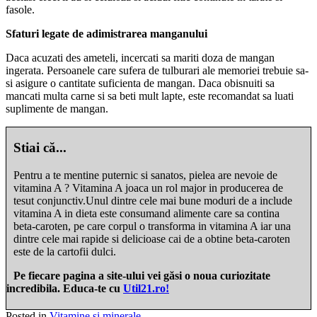
fasole.
Sfaturi legate de adimistrarea manganului
Daca acuzati des ameteli, incercati sa mariti doza de mangan
ingerata. Persoanele care sufera de tulburari ale memoriei trebuie sa-
si asigure o cantitate suficienta de mangan. Daca obisnuiti sa
mancati multa carne si sa beti mult lapte, este recomandat sa luati
suplimente de mangan.
Stiai că...
Pentru a te mentine puternic si sanatos, pielea are nevoie de
vitamina A ? Vitamina A joaca un rol major in producerea de
tesut conjunctiv.Unul dintre cele mai bune moduri de a include
vitamina A in dieta este consumand alimente care sa contina
beta-caroten, pe care corpul o transforma in vitamina A iar una
dintre cele mai rapide si delicioase cai de a obtine beta-caroten
este de la cartofii dulci.
Pe fiecare pagina a site-ului vei găsi o noua curiozitate
incredibila. Educa-te cu
Util21.ro!
Posted in
Vitamine si minerale