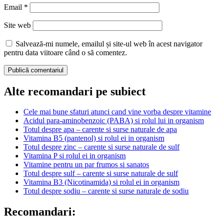
Email
*
Site web
Salvează-mi numele, emailul și site-ul web în acest navigator
pentru data viitoare când o să comentez.
Alte recomandari pe subiect
Cele mai bune sfaturi atunci cand vine vorba despre vitamine
Acidul para-aminobenzoic (PABA) si rolul lui in organism
Totul despre apa – carente si surse naturale de apa
Vitamina B5 (pantenol) si rolul ei in organism
Totul despre zinc – carente si surse naturale de sulf
Vitamina P si rolul ei in organism
Vitamine pentru un par frumos si sanatos
Totul despre sulf – carente si surse naturale de sulf
Vitamina B3 (Nicotinamida) si rolul ei in organism
Totul despre sodiu – carente si surse naturale de sodiu
Recomandari: