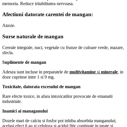
memoria. Reduce iritabilitatea nervoasa.
Afectiuni datorate carentei de mangan:
Ataxie.
Surse naturale de mangan
Cereale integrale, nuci, vegetale cu frunze de culoare verde, mazare,
sfecla.
Suplimente de mangan
Adesea sunt incluse in preparatele de
multivitamine
si
minerale
, in
doze cuprinse intre 1 si 9 mg.
Toxicitate, datorata excesului de mangan
Rare efecte toxice, in afara intoxicatilor provocate de emanatii
industriale.
Inamici ai managanului
Dozele mari de calciu si fosfor pot inhiba absorbtia manganului;
acelasi efect il au si celuloza si acidul fitic continute in tarate si