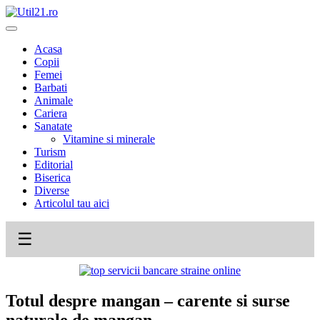
Skip
to
content
Acasa
Copii
Femei
Barbati
Animale
Cariera
Sanatate
Vitamine si minerale
Turism
Editorial
Biserica
Diverse
Articolul tau aici
☰
Totul despre mangan – carente si surse
naturale de mangan