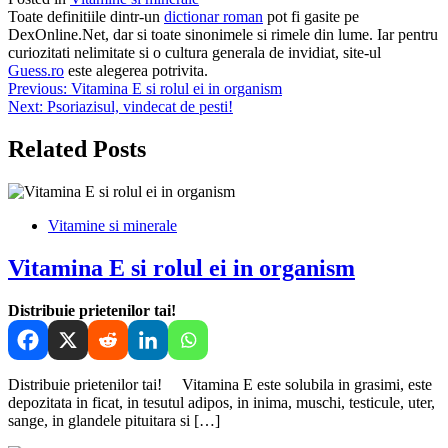
Toate definitiile dintr-un
dictionar roman
pot fi gasite pe
DexOnline.Net, dar si toate sinonimele si rimele din lume. Iar pentru
curiozitati nelimitate si o cultura generala de invidiat, site-ul
Guess.ro
este alegerea potrivita.
Navigare
Previous:
Vitamina E si rolul ei in organism
Next:
Psoriazisul, vindecat de pesti!
în
articole
Related Posts
Vitamine si minerale
Vitamina E si rolul ei in organism
Distribuie prietenilor tai!
Distribuie prietenilor tai! Vitamina E este solubila in grasimi, este
depozitata in ficat, in tesutul adipos, in inima, muschi, testicule, uter,
sange, in glandele pituitara si […]