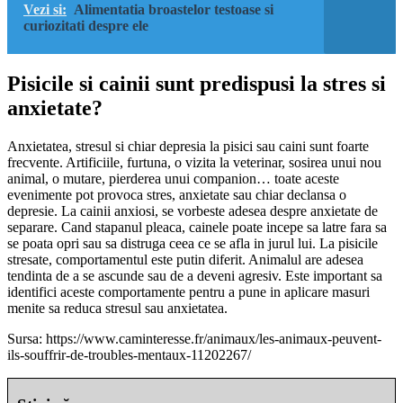
Vezi si:
Alimentatia broastelor testoase si
curiozitati despre ele
Pisicile si cainii sunt predispusi la stres si
anxietate?
Anxietatea, stresul si chiar depresia la pisici sau caini sunt foarte
frecvente. Artificiile, furtuna, o vizita la veterinar, sosirea unui nou
animal, o mutare, pierderea unui companion… toate aceste
evenimente pot provoca stres, anxietate sau chiar declansa o
depresie. La cainii anxiosi, se vorbeste adesea despre anxietate de
separare. Cand stapanul pleaca, cainele poate incepe sa latre fara sa
se poata opri sau sa distruga ceea ce se afla in jurul lui. La pisicile
stresate, comportamentul este putin diferit. Animalul are adesea
tendinta de a se ascunde sau de a deveni agresiv. Este important sa
identifici aceste comportamente pentru a pune in aplicare masuri
menite sa reduca stresul sau anxietatea.
Sursa: https://www.caminteresse.fr/animaux/les-animaux-peuvent-
ils-souffrir-de-troubles-mentaux-11202267/