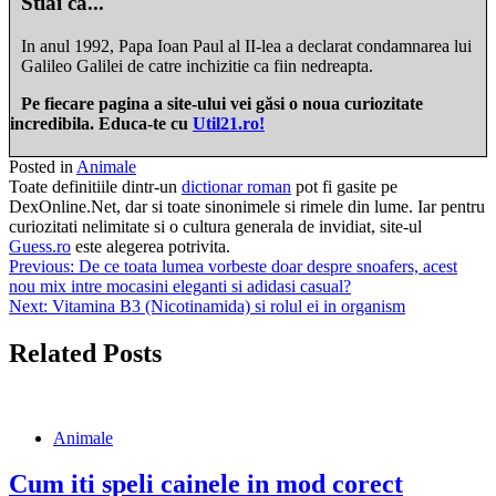
Stiai că...
In anul 1992, Papa Ioan Paul al II-lea a declarat condamnarea lui
Galileo Galilei de catre inchizitie ca fiin nedreapta.
Pe fiecare pagina a site-ului vei găsi o noua curiozitate
incredibila. Educa-te cu
Util21.ro!
Posted in
Animale
Toate definitiile dintr-un
dictionar roman
pot fi gasite pe
DexOnline.Net, dar si toate sinonimele si rimele din lume. Iar pentru
curiozitati nelimitate si o cultura generala de invidiat, site-ul
Guess.ro
este alegerea potrivita.
Navigare
Previous:
De ce toata lumea vorbeste doar despre snoafers, acest
nou mix intre mocasini eleganti si adidasi casual?
în
Next:
Vitamina B3 (Nicotinamida) si rolul ei in organism
articole
Related Posts
Animale
Cum iti speli cainele in mod corect