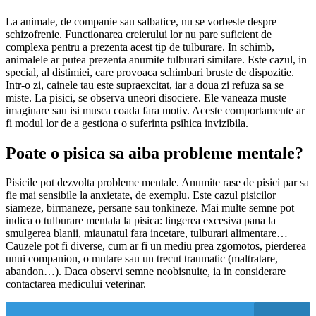
La animale, de companie sau salbatice, nu se vorbeste despre
schizofrenie. Functionarea creierului lor nu pare suficient de
complexa pentru a prezenta acest tip de tulburare. In schimb,
animalele ar putea prezenta anumite tulburari similare. Este cazul, in
special, al distimiei, care provoaca schimbari bruste de dispozitie.
Intr-o zi, cainele tau este supraexcitat, iar a doua zi refuza sa se
miste. La pisici, se observa uneori disociere. Ele vaneaza muste
imaginare sau isi musca coada fara motiv. Aceste comportamente ar
fi modul lor de a gestiona o suferinta psihica invizibila.
Poate o pisica sa aiba probleme mentale?
Pisicile pot dezvolta probleme mentale. Anumite rase de pisici par sa
fie mai sensibile la anxietate, de exemplu. Este cazul pisicilor
siameze, birmaneze, persane sau tonkineze. Mai multe semne pot
indica o tulburare mentala la pisica: lingerea excesiva pana la
smulgerea blanii, miaunatul fara incetare, tulburari alimentare…
Cauzele pot fi diverse, cum ar fi un mediu prea zgomotos, pierderea
unui companion, o mutare sau un trecut traumatic (maltratare,
abandon…). Daca observi semne neobisnuite, ia in considerare
contactarea medicului veterinar.