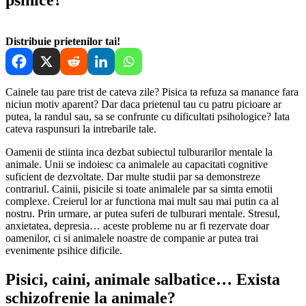
Distribuie prietenilor tai!
Cainele tau pare trist de cateva zile? Pisica ta refuza sa manance fara
niciun motiv aparent? Dar daca prietenul tau cu patru picioare ar
putea, la randul sau, sa se confrunte cu dificultati psihologice? Iata
cateva raspunsuri la intrebarile tale.
Oamenii de stiinta inca dezbat subiectul tulburarilor mentale la
animale. Unii se indoiesc ca animalele au capacitati cognitive
suficient de dezvoltate. Dar multe studii par sa demonstreze
contrariul. Cainii, pisicile si toate animalele par sa simta emotii
complexe. Creierul lor ar functiona mai mult sau mai putin ca al
nostru. Prin urmare, ar putea suferi de tulburari mentale. Stresul,
anxietatea, depresia… aceste probleme nu ar fi rezervate doar
oamenilor, ci si animalele noastre de companie ar putea trai
evenimente psihice dificile.
Pisici, caini, animale salbatice… Exista
schizofrenie la animale?