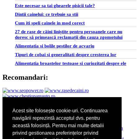
Este necesar sa tai ghearele pisicii tale?
Dintii cainelui: ce trebuie sa stii
Cum iti speli cainele in mod corect
27 de rase de câini liniștite pentru persoanele care nu
doresc să primească reclamații din cauza zgomotului
Alimentatia si bolile pestilor de acvariu
Tipuri de cobai si generalitati despre cresterea lor
Alimentatia broastelor testoase si curiozitati despre ele
Recomandari:
Sarcina pe luni:
Acest site folosește cookie-uri. Continuarea
navigării reprezintă acceptul dvs. pentru
această folosință. Pentru mai multe detalii
privind gestionarea preferințelor privind