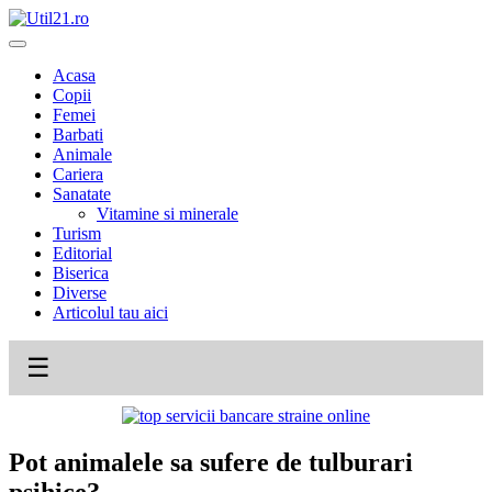
Skip
to
content
Acasa
Copii
Femei
Barbati
Animale
Cariera
Sanatate
Vitamine si minerale
Turism
Editorial
Biserica
Diverse
Articolul tau aici
☰
Pot animalele sa sufere de tulburari
psihice?