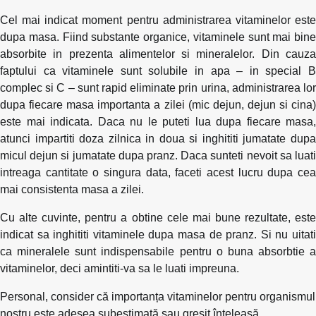
Cel mai indicat moment pentru administrarea vitaminelor este
dupa masa. Fiind substante organice, vitaminele sunt mai bine
absorbite in prezenta alimentelor si mineralelor. Din cauza
faptului ca vitaminele sunt solubile in apa – in special B
complec si C – sunt rapid eliminate prin urina, administrarea lor
dupa fiecare masa importanta a zilei (mic dejun, dejun si cina)
este mai indicata. Daca nu le puteti lua dupa fiecare masa,
atunci impartiti doza zilnica in doua si inghititi jumatate dupa
micul dejun si jumatate dupa pranz. Daca sunteti nevoit sa luati
intreaga cantitate o singura data, faceti acest lucru dupa cea
mai consistenta masa a zilei.
Cu alte cuvinte, pentru a obtine cele mai bune rezultate, este
indicat sa inghititi vitaminele dupa masa de pranz. Si nu uitati
ca mineralele sunt indispensabile pentru o buna absorbtie a
vitaminelor, deci amintiti-va sa le luati impreuna.
Personal, consider că importanța vitaminelor pentru organismul
nostru este adesea subestimată sau greșit înțeleasă.