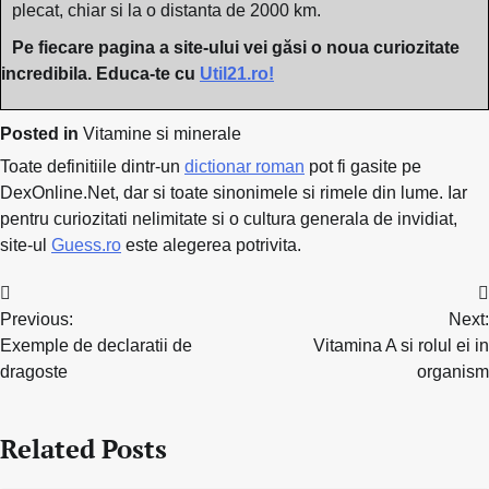
plecat, chiar si la o distanta de 2000 km.
Pe fiecare pagina a site-ului vei găsi o noua curiozitate
incredibila. Educa-te cu
Util21.ro!
Posted in
Vitamine si minerale
Toate definitiile dintr-un
dictionar roman
pot fi gasite pe
DexOnline.Net, dar si toate sinonimele si rimele din lume. Iar
pentru curiozitati nelimitate si o cultura generala de invidiat,
site-ul
Guess.ro
este alegerea potrivita.
Navigare
Previous:
Next:
în
Exemple de declaratii de
Vitamina A si rolul ei in
articole
dragoste
organism
Related Posts