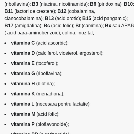
(riboflavina);
B3
(niacina, nicotinamida);
B6
(piridoxina);
B10
;
B11
(factori de crestere);
B12
(cobalamina,
cianocobalamina);
B13
(acid orotic);
B15
(acid pangamic);
B17
(amigdalina);
Bc
(acid folic);
Bt
(camitina);
Bx
sau APAB
( acid para-aminobenzoic); colina; inozital;
vitamina C
(acid ascorbic);
vitamina D
(calciferol, viosterol, ergosterol);
vitamina E
(tocoferol);
vitamina G
(riboflavina);
vitamina H
(biotina);
vitamina K
(menadiona);
vitamina L
(necesara pentru lactatie);
vitamina M
(acid folic);
vitamina P
(bioflavonoide);