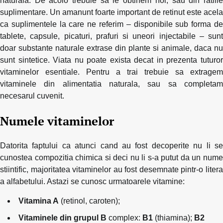
naturala. De acolo trebuie sa le obtinem noi, sau din ratiile
suplimentare. Un amanunt foarte important de retinut este acela
ca suplimentele la care ne referim – disponibile sub forma de
tablete, capsule, picaturi, prafuri si uneori injectabile – sunt
doar substante naturale extrase din plante si animale, daca nu
sunt sintetice. Viata nu poate exista decat in prezenta tuturor
vitaminelor esentiale. Pentru a trai trebuie sa extragem
vitaminele din alimentatia naturala, sau sa completam
necesarul cuvenit.
Numele vitaminelor
Datorita faptului ca atunci cand au fost decoperite nu li se
cunostea compozitia chimica si deci nu li s-a putut da un nume
stiintific, majoritatea vitaminelor au fost desemnate pintr-o litera
a alfabetului. Astazi se cunosc urmatoarele vitamine:
Vitamina A
(retinol, caroten);
Vitaminele din grupul B
complex:
B1
(thiamina);
B2