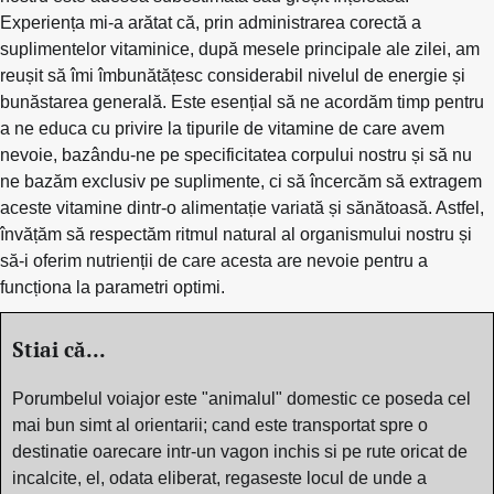
Experiența mi-a arătat că, prin administrarea corectă a
suplimentelor vitaminice, după mesele principale ale zilei, am
reușit să îmi îmbunătățesc considerabil nivelul de energie și
bunăstarea generală. Este esențial să ne acordăm timp pentru
a ne educa cu privire la tipurile de vitamine de care avem
nevoie, bazându-ne pe specificitatea corpului nostru și să nu
ne bazăm exclusiv pe suplimente, ci să încercăm să extragem
aceste vitamine dintr-o alimentație variată și sănătoasă. Astfel,
învățăm să respectăm ritmul natural al organismului nostru și
să-i oferim nutrienții de care acesta are nevoie pentru a
funcționa la parametri optimi.
Stiai că...
Porumbelul voiajor este "animalul" domestic ce poseda cel
mai bun simt al orientarii; cand este transportat spre o
destinatie oarecare intr-un vagon inchis si pe rute oricat de
incalcite, el, odata eliberat, regaseste locul de unde a