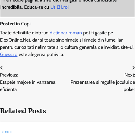
incredibila. Educa-te cu
Util21.ro!
Posted in
Copii
Toate definitiile dintr-un
dictionar roman
pot fi gasite pe
DexOnline.Net, dar si toate sinonimele si rimele din lume. Iar
pentru curiozitati nelimitate si o cultura generala de invidiat, site-ul
Guess.ro
este alegerea potrivita.
Navigare
Previous:
Next:
în
Etapele majore in vanzarea
Prezentarea si regulile jocului de
articole
eficienta
poker
Related Posts
COPII