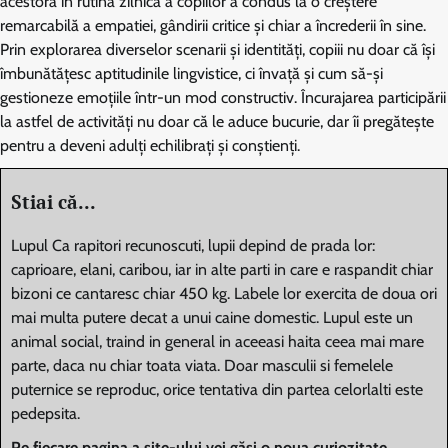
acestora în rutina zilnică a copiilor a condus la o creștere
remarcabilă a empatiei, gândirii critice și chiar a încrederii în sine.
Prin explorarea diverselor scenarii și identități, copiii nu doar că își
îmbunătățesc aptitudinile lingvistice, ci învață și cum să-și
gestioneze emoțiile într-un mod constructiv. Încurajarea participării
la astfel de activități nu doar că le aduce bucurie, dar îi pregătește
pentru a deveni adulți echilibrați și conștienți.
Stiai că...
Lupul Ca rapitori recunoscuti, lupii depind de prada lor:
caprioare, elani, caribou, iar in alte parti in care e raspandit chiar
bizoni ce cantaresc chiar 450 kg. Labele lor exercita de doua ori
mai multa putere decat a unui caine domestic. Lupul este un
animal social, traind in general in aceeasi haita ceea mai mare
parte, daca nu chiar toata viata. Doar masculii si femelele
puternice se reproduc, orice tentativa din partea celorlalti este
pedepsita.
Pe fiecare pagina a site-ului vei găsi o noua curiozitate