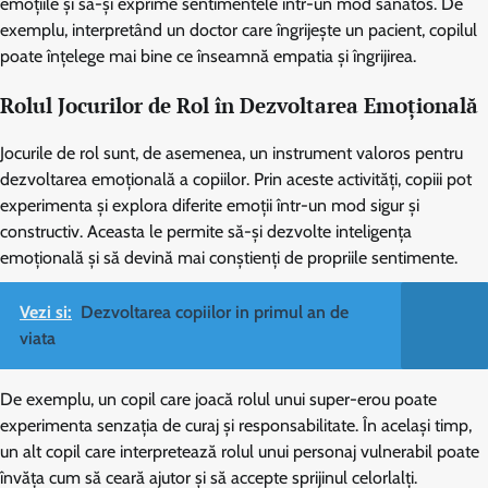
emoțiile și să-și exprime sentimentele într-un mod sănătos. De
exemplu, interpretând un doctor care îngrijește un pacient, copilul
poate înțelege mai bine ce înseamnă empatia și îngrijirea.
Rolul Jocurilor de Rol în Dezvoltarea Emoțională
Jocurile de rol sunt, de asemenea, un instrument valoros pentru
dezvoltarea emoțională a copiilor. Prin aceste activități, copiii pot
experimenta și explora diferite emoții într-un mod sigur și
constructiv. Aceasta le permite să-și dezvolte inteligența
emoțională și să devină mai conștienți de propriile sentimente.
Vezi si:
Dezvoltarea copiilor in primul an de
viata
De exemplu, un copil care joacă rolul unui super-erou poate
experimenta senzația de curaj și responsabilitate. În același timp,
un alt copil care interpretează rolul unui personaj vulnerabil poate
învăța cum să ceară ajutor și să accepte sprijinul celorlalți.