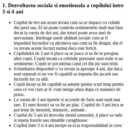
1. Dezvoltarea sociala si emotionala a copilului intre
3 si 4 ani
Copilul de trei ani acum invata cum sa se impace cu ceilalti
din jurul sau. El isi poate controla sentimentele mult mai bine
decat la varsta de doi ani, dar totusi poate avea stari de
nervozitate. Inteleage unele abilitati sociale cum ar fi
impartitul lucrurilor cu altcineva sau cum sa fie dragut, dar el
va invata aceste lucruri numai daca este fericit.
Copilulului de 3 ani ii place sa se joace si sa fie in preajma
altor copii. Copiii invata ca celelalte persoane sunt reale si au
sentimente. Copiii se pot intrista cand cei din jur sunt tristi.
Schimbarea dispozitiei o va invata la aproape 4 ani, dar daca
sunt suparati ei nu vor fi capabili sa imparta din jucarii sau
lucrurile lor cu altii.
Copiii incep sa fie capabili sa astepte pentru scurt timp pentru
ceea ce vor cum ar fi: vom merge afara dupa ce mananci de
pranz.
La varsta de 3 ani tipetele si accesele de furie sunt mult mai
rare. Ei sunt dornici sa va fie pe plac. Copilul de 3 ani inca se
pot teme de monstrii, intuneric, animale.
Copilul de 3 ani isi dezvolta simtul umorului, ii place sa rada
si repeta frazele sau situatiile caraghioase.
Copilul intre 3 si 4 ani incepe sa-si ia responsabilitati in ceea