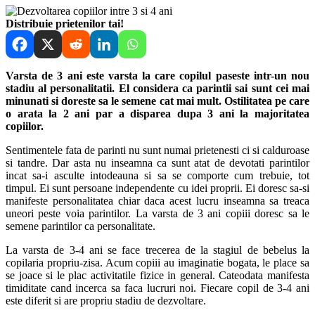
Distribuie prietenilor tai!
Varsta de 3 ani este varsta la care copilul paseste intr-un nou
stadiu al personalitatii. El considera ca parintii sai sunt cei mai
minunati si doreste sa le semene cat mai mult. Ostilitatea pe care
o arata la 2 ani par a disparea dupa 3 ani la majoritatea
copiilor.
Sentimentele fata de parinti nu sunt numai prietenesti ci si calduroase
si tandre. Dar asta nu inseamna ca sunt atat de devotati parintilor
incat sa-i asculte intodeauna si sa se comporte cum trebuie, tot
timpul. Ei sunt persoane independente cu idei proprii. Ei doresc sa-si
manifeste personalitatea chiar daca acest lucru inseamna sa treaca
uneori peste voia parintilor. La varsta de 3 ani copiii doresc sa le
semene parintilor ca personalitate.
La varsta de 3-4 ani se face trecerea de la stagiul de bebelus la
copilaria propriu-zisa. Acum copiii au imaginatie bogata, le place sa
se joace si le plac activitatile fizice in general. Cateodata manifesta
timiditate cand incerca sa faca lucruri noi. Fiecare copil de 3-4 ani
este diferit si are propriu stadiu de dezvoltare.