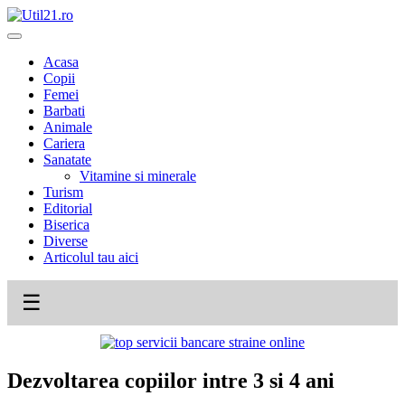
Skip
to
content
Acasa
Copii
Femei
Barbati
Animale
Cariera
Sanatate
Vitamine si minerale
Turism
Editorial
Biserica
Diverse
Articolul tau aici
☰
Dezvoltarea copiilor intre 3 si 4 ani