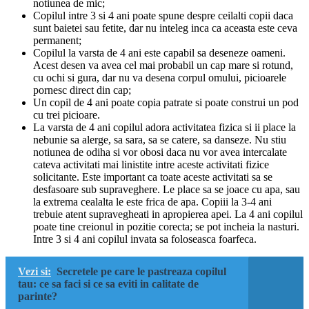
notiunea de mic;
Copilul intre 3 si 4 ani poate spune despre ceilalti copii daca
sunt baietei sau fetite, dar nu inteleg inca ca aceasta este ceva
permanent;
Copilul la varsta de 4 ani este capabil sa deseneze oameni.
Acest desen va avea cel mai probabil un cap mare si rotund,
cu ochi si gura, dar nu va desena corpul omului, picioarele
pornesc direct din cap;
Un copil de 4 ani poate copia patrate si poate construi un pod
cu trei picioare.
La varsta de 4 ani copilul adora activitatea fizica si ii place la
nebunie sa alerge, sa sara, sa se catere, sa danseze. Nu stiu
notiunea de odiha si vor obosi daca nu vor avea intercalate
cateva activitati mai linistite intre aceste activitati fizice
solicitante. Este important ca toate aceste activitati sa se
desfasoare sub supraveghere. Le place sa se joace cu apa, sau
la extrema cealalta le este frica de apa. Copiii la 3-4 ani
trebuie atent supravegheati in apropierea apei. La 4 ani copilul
poate tine creionul in pozitie corecta; se pot incheia la nasturi.
Intre 3 si 4 ani copilul invata sa foloseasca foarfeca.
Vezi si:
Secretele pe care le pastreaza copilul
tau: ce sa faci si ce sa eviti in calitate de
parinte?