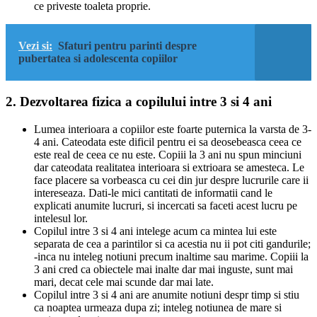
ce priveste toaleta proprie.
Vezi si:
Sfaturi pentru parinti despre
pubertatea si adolescenta copiilor
2. Dezvoltarea fizica a copilului intre 3 si 4 ani
Lumea interioara a copiilor este foarte puternica la varsta de 3-
4 ani. Cateodata este dificil pentru ei sa deosebeasca ceea ce
este real de ceea ce nu este. Copiii la 3 ani nu spun minciuni
dar cateodata realitatea interioara si extrioara se amesteca. Le
face placere sa vorbeasca cu cei din jur despre lucrurile care ii
intereseaza. Dati-le mici cantitati de informatii cand le
explicati anumite lucruri, si incercati sa faceti acest lucru pe
intelesul lor.
Copilul intre 3 si 4 ani intelege acum ca mintea lui este
separata de cea a parintilor si ca acestia nu ii pot citi gandurile;
-inca nu inteleg notiuni precum inaltime sau marime. Copiii la
3 ani cred ca obiectele mai inalte dar mai inguste, sunt mai
mari, decat cele mai scunde dar mai late.
Copilul intre 3 si 4 ani are anumite notiuni despr timp si stiu
ca noaptea urmeaza dupa zi; inteleg notiunea de mare si