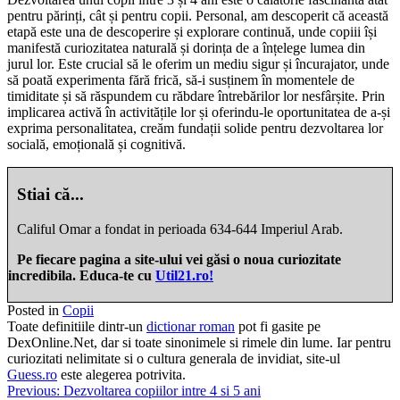
pentru părinți, cât și pentru copii. Personal, am descoperit că această
etapă este una de descoperire și explorare continuă, unde copiii își
manifestă curiozitatea naturală și dorința de a înțelege lumea din
jurul lor. Este crucial să le oferim un mediu sigur și încurajator, unde
să poată experimenta fără frică, să-i susținem în momentele de
timiditate și să răspundem cu răbdare întrebărilor lor nesfârșite. Prin
implicarea activă în activitățile lor și oferindu-le oportunitatea de a-și
exprima personalitatea, creăm fundații solide pentru dezvoltarea lor
socială, emoțională și cognitivă.
Stiai că...
Califul Omar a fondat in perioada 634-644 Imperiul Arab.
Pe fiecare pagina a site-ului vei găsi o noua curiozitate
incredibila. Educa-te cu
Util21.ro!
Posted in
Copii
Toate definitiile dintr-un
dictionar roman
pot fi gasite pe
DexOnline.Net, dar si toate sinonimele si rimele din lume. Iar pentru
curiozitati nelimitate si o cultura generala de invidiat, site-ul
Guess.ro
este alegerea potrivita.
Navigare
Previous:
Dezvoltarea copiilor intre 4 si 5 ani