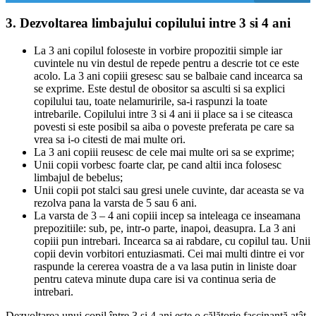
3. Dezvoltarea limbajului copilului intre 3 si 4 ani
La 3 ani copilul foloseste in vorbire propozitii simple iar
cuvintele nu vin destul de repede pentru a descrie tot ce este
acolo. La 3 ani copiii gresesc sau se balbaie cand incearca sa
se exprime. Este destul de obositor sa asculti si sa explici
copilului tau, toate nelamuririle, sa-i raspunzi la toate
intrebarile. Copilului intre 3 si 4 ani ii place sa i se citeasca
povesti si este posibil sa aiba o poveste preferata pe care sa
vrea sa i-o citesti de mai multe ori.
La 3 ani copiii reusesc de cele mai multe ori sa se exprime;
Unii copii vorbesc foarte clar, pe cand altii inca folosesc
limbajul de bebelus;
Unii copii pot stalci sau gresi unele cuvinte, dar aceasta se va
rezolva pana la varsta de 5 sau 6 ani.
La varsta de 3 – 4 ani copiii incep sa inteleaga ce inseamana
prepozitiile: sub, pe, intr-o parte, inapoi, deasupra. La 3 ani
copiii pun intrebari. Incearca sa ai rabdare, cu copilul tau. Unii
copii devin vorbitori entuziasmati. Cei mai multi dintre ei vor
raspunde la cererea voastra de a va lasa putin in liniste doar
pentru cateva minute dupa care isi va continua seria de
intrebari.
Dezvoltarea unui copil între 3 și 4 ani este o călătorie fascinantă atât