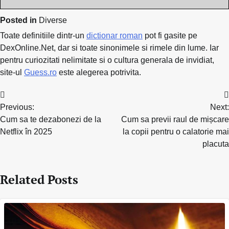
Posted in
Diverse
Toate definitiile dintr-un
dictionar roman
pot fi gasite pe
DexOnline.Net, dar si toate sinonimele si rimele din lume. Iar
pentru curiozitati nelimitate si o cultura generala de invidiat,
site-ul
Guess.ro
este alegerea potrivita.
Navigare
Previous:
Next:
în
Cum sa te dezabonezi de la
Cum sa previi raul de mișcare
articole
Netflix în 2025
la copii pentru o calatorie mai
placuta
Related Posts