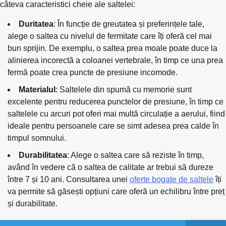
câteva caracteristici cheie ale saltelei:
Duritatea
: În funcție de greutatea și preferințele tale,
alege o saltea cu nivelul de fermitate care îți oferă cel mai
bun sprijin. De exemplu, o saltea prea moale poate duce la
alinierea incorectă a coloanei vertebrale, în timp ce una prea
fermă poate crea puncte de presiune incomode.
Materialul
: Saltelele din spumă cu memorie sunt
excelente pentru reducerea punctelor de presiune, în timp ce
saltelele cu arcuri pot oferi mai multă circulație a aerului, fiind
ideale pentru persoanele care se simt adesea prea calde în
timpul somnului.
Durabilitatea
: Alege o saltea care să reziste în timp,
având în vedere că o saltea de calitate ar trebui să dureze
între 7 și 10 ani. Consultarea unei
oferte bogate de saltele
îți
va permite să găsești opțiuni care oferă un echilibru între preț
și durabilitate.