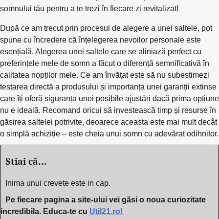
somnului tău pentru a te trezi în fiecare zi revitalizat!
După ce am trecut prin procesul de alegere a unei saltele, pot
spune cu încredere că înțelegerea nevoilor personale este
esențială. Alegerea unei saltele care se aliniază perfect cu
preferințele mele de somn a făcut o diferență semnificativă în
calitatea nopților mele. Ce am învățat este să nu subestimezi
testarea directă a produsului și importanța unei garanții extinse
care îți oferă siguranța unei posibile ajustări dacă prima opțiune
nu e ideală. Recomand oricui să investească timp și resurse în
găsirea saltelei potrivite, deoarece aceasta este mai mult decât
o simplă achiziție – este cheia unui somn cu adevărat odihnitor.
Stiai că...
Inima unui crevete este in cap.
Pe fiecare pagina a site-ului vei găsi o noua curiozitate
incredibila. Educa-te cu
Util21.ro!