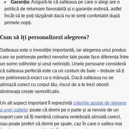
Garanția
: Asigură-te că salteaua pe care o alegi are o
politică de returnare favorabilă și o garanție extinsă, astfel
încât să te poți răzgândi dacă nu te simți confortabil după
primele nopți.
Cum să îți personalizezi alegerea?
Salteaua este o investiție importantă, iar alegerea unui produs
care se potrivește perfect nevoilor tale poate face diferența între
un somn odihnitor și unul neliniștit. Unele persoane consideră
că salteaua perfectă este ca un costum de baie – trebuie să ți
se potrivească exact ca o mănușă. Dacă salteaua nu se
aliniază corect cu corpul tău, riscul de a te trezi obosit
dimineața crește semnificativ.
Un alt aspect important îl reprezintă
criteriile aparte de alegere
a unei saltele
: poate că dormi pe o parte și ai nevoie de un
suport care să îți mențină coloana vertebrală aliniată corect,
sau poate preferi să dormi pe spate, caz în care o saltea mai