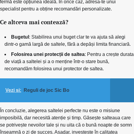
fermă este opțiunea ideală. În orice caz, adresa-te unui
specialist pentru a obține recomandări personalizate.
Ce altceva mai contează?
Bugetul
: Stabilirea unui buget clar te va ajuta să alegi
dintr-o gamă largă de saltele, fără a depăși limita financiară.
Folosirea unei protecții de saltea
: Pentru a crește durata
de viață a saltelei și a o menține într-o stare bună,
recomandăm folosirea unui protector de saltea.
Vezi si:
Reguli de joc Sic Bo
În concluzie, alegerea saltelei perfecte nu este o misiune
imposibilă, dar necesită atenție și timp. Găsește salteaua care
se potrivește nevoilor tale și nu uita că o bună noapte de somn
înseamnă o zi de succes. Așadar, investește în calitatea