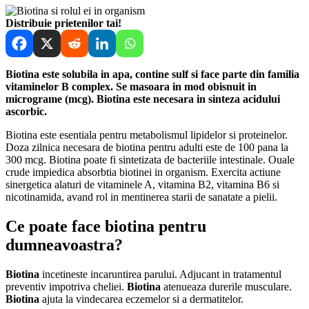
Distribuie prietenilor tai!
Biotina este solubila in apa, contine sulf si face parte din familia
vitaminelor B complex. Se masoara in mod obisnuit in
micrograme (mcg). Biotina este necesara in sinteza acidului
ascorbic.
Biotina este esentiala pentru metabolismul lipidelor si proteinelor.
Doza zilnica necesara de biotina pentru adulti este de 100 pana la
300 mcg. Biotina poate fi sintetizata de bacteriile intestinale. Ouale
crude impiedica absorbtia biotinei in organism. Exercita actiune
sinergetica alaturi de vitaminele A, vitamina B2, vitamina B6 si
nicotinamida, avand rol in mentinerea starii de sanatate a pielii.
Ce poate face biotina pentru
dumneavoastra?
Biotina
incetineste incaruntirea parului. Adjucant in tratamentul
preventiv impotriva cheliei.
Biotina
atenueaza durerile musculare.
Biotina
ajuta la vindecarea eczemelor si a dermatitelor.