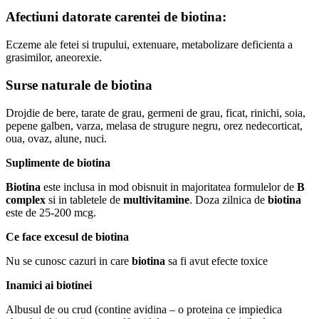
Afectiuni datorate carentei de biotina:
Eczeme ale fetei si trupului, extenuare, metabolizare deficienta a
grasimilor, aneorexie.
Surse naturale de biotina
Drojdie de bere, tarate de grau, germeni de grau, ficat, rinichi, soia,
pepene galben, varza, melasa de strugure negru, orez nedecorticat,
oua, ovaz, alune, nuci.
Suplimente de biotina
Biotina
este inclusa in mod obisnuit in majoritatea formulelor de
B
complex
si in tabletele de
multivitamine
. Doza zilnica de
biotina
este de 25-200 mcg.
Ce face excesul de biotina
Nu se cunosc cazuri in care
biotina
sa fi avut efecte toxice
Inamici ai biotinei
Albusul de ou crud (contine avidina – o proteina ce impiedica