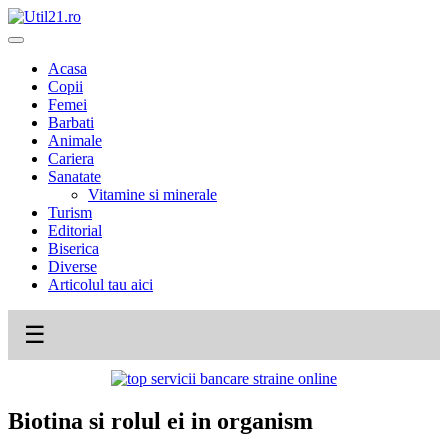
Skip
to
content
Acasa
Copii
Femei
Barbati
Animale
Cariera
Sanatate
Vitamine si minerale
Turism
Editorial
Biserica
Diverse
Articolul tau aici
☰
Biotina si rolul ei in organism