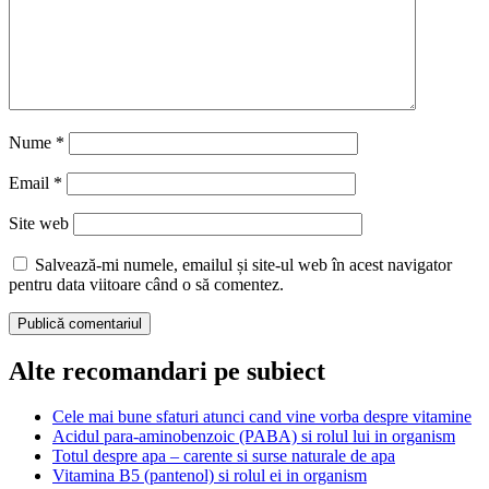
Nume
*
Email
*
Site web
Salvează-mi numele, emailul și site-ul web în acest navigator
pentru data viitoare când o să comentez.
Alte recomandari pe subiect
Cele mai bune sfaturi atunci cand vine vorba despre vitamine
Acidul para-aminobenzoic (PABA) si rolul lui in organism
Totul despre apa – carente si surse naturale de apa
Vitamina B5 (pantenol) si rolul ei in organism