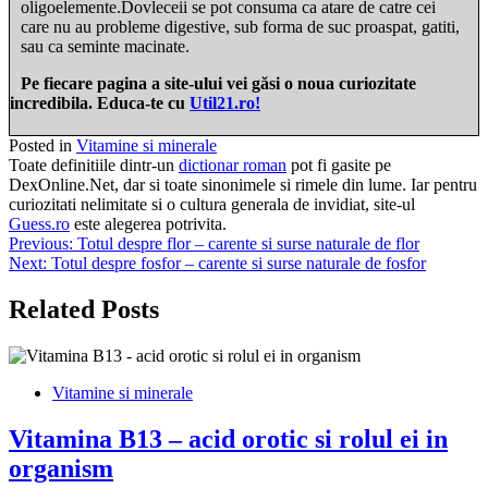
oligoelemente.Dovleceii se pot consuma ca atare de catre cei
care nu au probleme digestive, sub forma de suc proaspat, gatiti,
sau ca seminte macinate.
Pe fiecare pagina a site-ului vei găsi o noua curiozitate
incredibila. Educa-te cu
Util21.ro!
Posted in
Vitamine si minerale
Toate definitiile dintr-un
dictionar roman
pot fi gasite pe
DexOnline.Net, dar si toate sinonimele si rimele din lume. Iar pentru
curiozitati nelimitate si o cultura generala de invidiat, site-ul
Guess.ro
este alegerea potrivita.
Navigare
Previous:
Totul despre flor – carente si surse naturale de flor
Next:
Totul despre fosfor – carente si surse naturale de fosfor
în
articole
Related Posts
Vitamine si minerale
Vitamina B13 – acid orotic si rolul ei in
organism