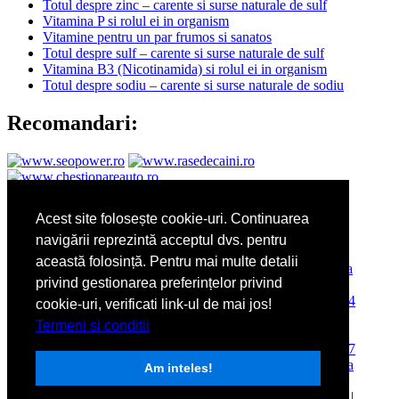
Totul despre zinc – carente si surse naturale de sulf
Vitamina P si rolul ei in organism
Vitamine pentru un par frumos si sanatos
Totul despre sulf – carente si surse naturale de sulf
Vitamina B3 (Nicotinamida) si rolul ei in organism
Totul despre sodiu – carente si surse naturale de sodiu
Recomandari:
Sarcina pe luni:
Acest site folosește cookie-uri. Continuarea
navigării reprezintă acceptul dvs. pentru
această folosință. Pentru mai multe detalii
privind gestionarea preferințelor privind
cookie-uri, verificati link-ul de mai jos!
Termeni si conditii
Am inteles!
Copyright © 2026
Util21.ro
.
Termeni si conditii
|
Despre noi
|