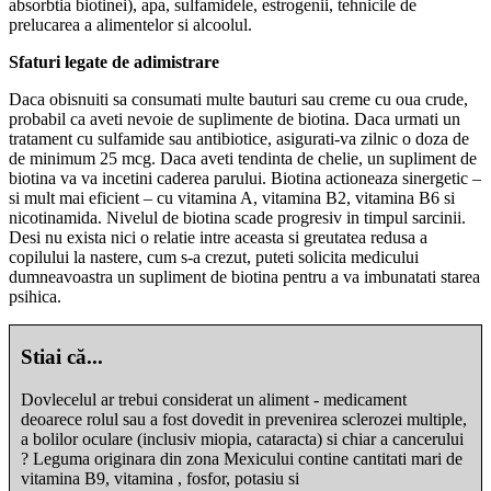
absorbtia biotinei), apa, sulfamidele, estrogenii, tehnicile de
prelucarea a alimentelor si alcoolul.
Sfaturi legate de adimistrare
Daca obisnuiti sa consumati multe bauturi sau creme cu oua crude,
probabil ca aveti nevoie de suplimente de biotina. Daca urmati un
tratament cu sulfamide sau antibiotice, asigurati-va zilnic o doza de
de minimum 25 mcg. Daca aveti tendinta de chelie, un supliment de
biotina va va incetini caderea parului. Biotina actioneaza sinergetic –
si mult mai eficient – cu vitamina A, vitamina B2, vitamina B6 si
nicotinamida. Nivelul de biotina scade progresiv in timpul sarcinii.
Desi nu exista nici o relatie intre aceasta si greutatea redusa a
copilului la nastere, cum s-a crezut, puteti solicita medicului
dumneavoastra un supliment de biotina pentru a va imbunatati starea
psihica.
Stiai că...
Dovlecelul ar trebui considerat un aliment - medicament
deoarece rolul sau a fost dovedit in prevenirea sclerozei multiple,
a bolilor oculare (inclusiv miopia, cataracta) si chiar a cancerului
? Leguma originara din zona Mexicului contine cantitati mari de
vitamina B9, vitamina , fosfor, potasiu si