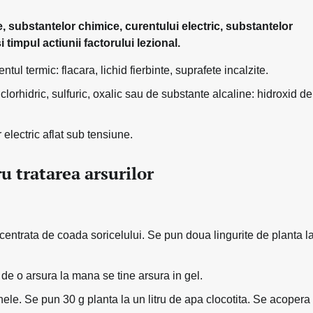
e, substantelor chimice, curentului electric, substantelor
timpul actiunii factorului lezional.
tul termic: flacara, lichid fierbinte, suprafete incalzite.
clorhidric, sulfuric, oxalic sau de substante alcaline: hidroxid de
electric aflat sub tensiune.
ru tratarea arsurilor
centrata de coada soricelului. Se pun doua lingurite de planta l
e o arsura la mana se tine arsura in gel.
le. Se pun 30 g planta la un litru de apa clocotita. Se acopera 