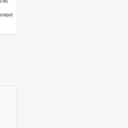
s nu
 corpul