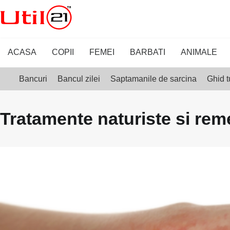
Skip
to
content
ACASA
COPII
FEMEI
BARBATI
ANIMALE
Bancuri
Bancul zilei
Saptamanile de sarcina
Ghid t
Tratamente naturiste si reme