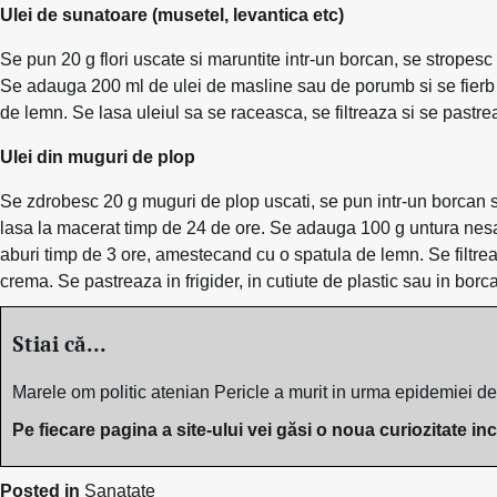
Ulei de sunatoare (musetel, levantica etc)
Se pun 20 g flori uscate si maruntite intr-un borcan, se stropes
Se adauga 200 ml de ulei de masline sau de porumb si se fierb 
de lemn. Se lasa uleiul sa se raceasca, se filtreaza si se pastre
Ulei din muguri de plop
Se zdrobesc 20 g muguri de plop uscati, se pun intr-un borcan s
lasa la macerat timp de 24 de ore. Se adauga 100 g untura nesat
aburi timp de 3 ore, amestecand cu o spatula de lemn. Se filtre
crema. Se pastreaza in frigider, in cutiute de plastic sau in bor
Stiai că...
Marele om politic atenian Pericle a murit in urma epidemiei de
Pe fiecare pagina a site-ului vei găsi o noua curiozitate in
Posted in
Sanatate