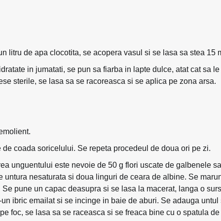
n litru de apa clocotita, se acopera vasul si se lasa sa stea 15 
ate in jumatati, se pun sa fiarba in lapte dulce, atat cat sa le
ese sterile, se lasa sa se racoreasca si se aplica pe zona arsa.
emolient.
 de coada soricelului. Se repeta procedeul de doua ori pe zi.
ea unguentului este nevoie de 50 g flori uscate de galbenele s
de untura nesaturata si doua linguri de ceara de albine. Se maru
iul. Se pune un capac deasupra si se lasa la macerat, langa o sur
r-un ibric emailat si se incinge in baie de aburi. Se adauga untul
e pe foc, se lasa sa se raceasca si se freaca bine cu o spatula d