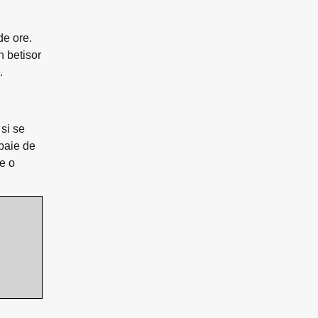
de ore.
n betisor
.
si se
 baie de
e o