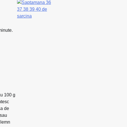
minute.
au 100 g
ntesc
sa de
 sau
e lemn