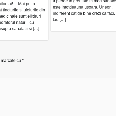
a pierde in greutate in mod sanato
nilor tai! Mai putin
este intotdeauna usoara. Uneori,
tincturile si uleiurile din
indiferent cat de bine crezi ca faci,
medicinale sunt elixiruri
tau […]
oratorul naturii, cu
supra sanatatii si […]
t marcate cu
*