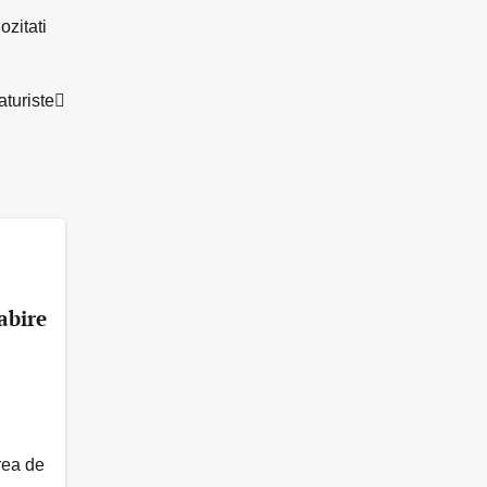
ozitati
aturiste
abire
rea de