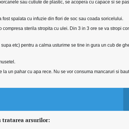
orcanele sau cutiute de plastic, se acopera cu capace si se pa
 fost spalata cu infuzie din flori de soc sau coada soricelului.
compresa sterila stropita cu ulei. Din 3 in 3 ore se va stropi c
, supa etc) pentru a calma usturime se tine in gura un cub de gh
musetel.
re la un pahar cu apa rece. Nu se vor consuma mancaruri si baut
 tratarea arsurilor: