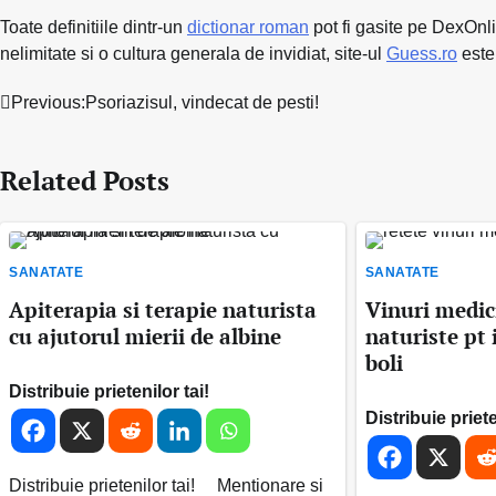
Toate definitiile dintr-un
dictionar roman
pot fi gasite pe DexOnlin
nelimitate si o cultura generala de invidiat, site-ul
Guess.ro
este 
Navigare
Previous:
Psoriazisul, vindecat de pesti!
în
Related Posts
articole
SANATATE
SANATATE
Apiterapia si terapie naturista
Vinuri medici
cu ajutorul mierii de albine
naturiste pt 
boli
Distribuie prietenilor tai!
Distribuie priete
Distribuie prietenilor tai! Mentionare si