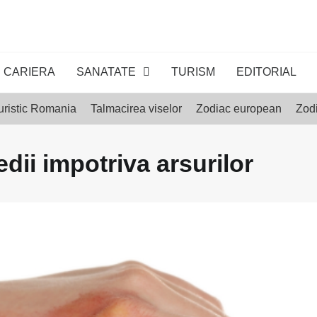
CARIERA
SANATATE
TURISM
EDITORIAL
uristic Romania
Talmacirea viselor
Zodiac european
Zodi
dii impotriva arsurilor