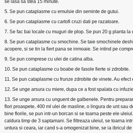
se lasa sa stea 15 minute.
Se pun cataplasme cu emulsie din seminte de gutui.
Se pun cataplasme cu cartofi cruzi dati pe razatoare.
Se fac bai locale cu muguri de plop. Se pun 20 g planta la u
Se pun cataplasme cu smochine. Se taie smochinele deshidrat
acopere, si se tin la fiert pana se inmoaie. Se intind pe compr
Se pun comprese cu ulei de catina alba.
Se pun cataplasme cu boabe de fasole fierte si zdrobite.
Se pun cataplasme cu frunze zdrobite de vinete. Au efect 
Se unge arsura cu miere, dupa ce a fost spalata cu infuzie
Se unge arsura cu unguent de galbenele. Pentru preparar
flori proaspete, 400 ml ulei de masline, o lingura de unt sau 
bine florile, se pun intr-un borcan si se toarna peste ele ule
caldura timp de 3 saptamani. Se filtreaza uleiul, se toarna int
untura si ceara, iar cand s-a omogenizat bine, se ia ibricul d