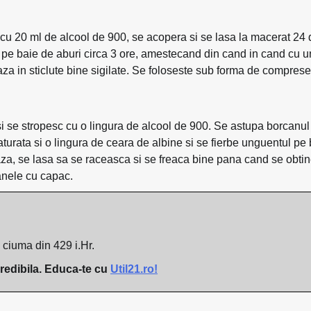
c cu 20 ml de alcool de 900, se acopera si se lasa la macerat 24 
pe baie de aburi circa 3 ore, amestecand din cand in cand cu u
aza in sticlute bine sigilate. Se foloseste sub forma de comprese
i se stropesc cu o lingura de alcool de 900. Se astupa borcanul 
urata si o lingura de ceara de albine si se fierbe unguentul pe
aza, se lasa sa se raceasca si se freaca bine pana cand se obtin
canele cu capac.
 ciuma din 429 i.Hr.
credibila. Educa-te cu
Util21.ro!