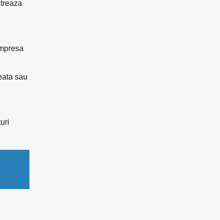
streaza
ompresa
eata sau
uri