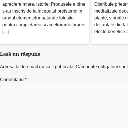
apreciere miere, istorie: Produsele albinei
Distribuie priete
s-au inscris de la inceputul preistoriei in
mediatizate decat 
randul elementelor naturale folosite
plante, vinurile 
pentru completarea si ameliorarea hranei
decantate din lab
[…]
efecte benefice a
Lasă un răspuns
Adresa ta de email nu va fi publicată.
Câmpurile obligatorii sun
Comentariu
*