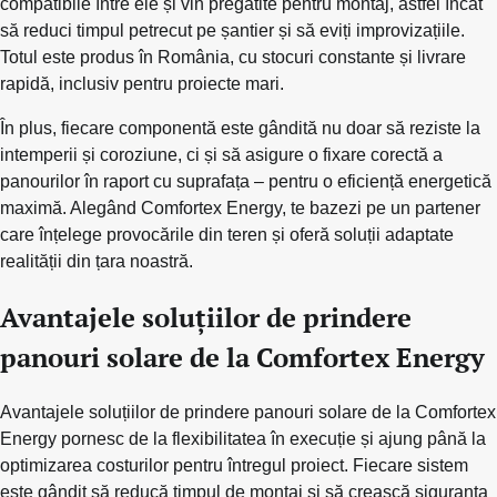
compatibile între ele și vin pregătite pentru montaj, astfel încât
să reduci timpul petrecut pe șantier și să eviți improvizațiile.
Totul este produs în România, cu stocuri constante și livrare
rapidă, inclusiv pentru proiecte mari.
În plus, fiecare componentă este gândită nu doar să reziste la
intemperii și coroziune, ci și să asigure o fixare corectă a
panourilor în raport cu suprafața – pentru o eficiență energetică
maximă. Alegând Comfortex Energy, te bazezi pe un partener
care înțelege provocările din teren și oferă soluții adaptate
realității din țara noastră.
Avantajele soluțiilor de prindere
panouri solare de la Comfortex Energy
Avantajele soluțiilor de prindere panouri solare de la Comfortex
Energy pornesc de la flexibilitatea în execuție și ajung până la
optimizarea costurilor pentru întregul proiect. Fiecare sistem
este gândit să reducă timpul de montaj și să crească siguranța