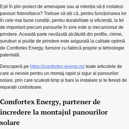
Ești în plin proiect de amenajare sau ai intenția să-ți instalezi
panouri fotovoltaice? Trebuie să știi că, pentru funcționarea lor
în cele mai bune condiții, pentru durabilitate și eficiență, la fel
de important precum panourile în sine este și mecanismul de
prindere. Această parte nevăzută alcătuită din profile, cleme,
șuruburi și piulițe de prindere este asigurată la calitate optimă
de Comfortex Energy, furnizor cu fabrică proprie și tehnologie
patentată.
Descoperă pe
https://comfortex-energy.ro/
toate articolele de
care ai nevoie pentru un montaj rapid și sigur al panourilor
solare, prin care scutești timp și bani la instalare și te ferești de
reparații costisitoare.
Comfortex Energy, partener de
încredere la montajul panourilor
solare