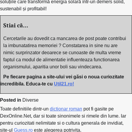
soluțiile care transformă energia solară într-un demers solid,
sustenabil și profitabil!
Stiai că...
Cercetarile au dovedit ca mancarea de post poate contribui
la imbunatatirea memoriei ? Constatarea in sine nu are
nimic surprinzator deoarece se cunoaste de multa vreme
faptul ca modul de alimentatie influenteaza functionarea
organismului, aparitia unor boli sau vindecarea.
Pe fiecare pagina a site-ului vei găsi o noua curiozitate
incredibila. Educa-te cu
Util21.ro!
Posted in
Diverse
Toate definitiile dintr-un
dictionar roman
pot fi gasite pe
DexOnline.Net, dar si toate sinonimele si rimele din lume. Iar
pentru curiozitati nelimitate si o cultura generala de invidiat,
site-ul
Guess.ro
este alegerea potrivita.