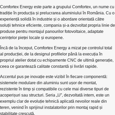
Comfortex Energy este parte a grupului Comfortex, un nume cu
tradiție în producția și prelucrarea aluminiului în România. Cu o
experiență solidă în industrie și o abordare orientată către
soluții tehnice eficiente, compania și-a dezvoltat propria linie de
produse pentru montajul panourilor fotovoltaice, adaptate
cerințelor pieței locale și europene.
Încă de la început, Comfortex Energy a mizat pe controlul total
al producției, de la designul profilelor până la execuția în
propriul atelier dotat cu echipamente CNC de ultimă generație,
ceea ce garantează calitate constantă și livrări rapide.
Accentul pus pe inovație este vizibil în fiecare componentă:
sistemele modulare din aluminiu sunt ușor de montat,
rezistente în timp și compatibile cu cele mai diverse tipuri de
acoperișuri sau structuri. Seria „U”, dezvoltată intern, este un
exemplu clar de evoluție tehnică aplicată nevoilor reale din
teren, venind în sprijinul instalatorilor prin montaj rapid și
stabilitate crescută.