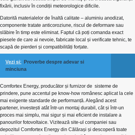
fixării, inclusiv în condiții meteorologice dificile.
Datorită materialelor de înaltă calitate – aluminiu anodizat,
componente tratate anticoroziune, riscul de deformare sau
slăbire în timp este eliminat. Faptul că poți comanda exact
piesele de care ai nevoie, fabricate local și verificate tehnic, te
scapă de pierderi și compatibilități forțate.
Vezi si:
Proverbe despre adevar si
minciuna
Comfortex Energy, producător și furnizor de sisteme de
prindere, pune accentul pe know-how românesc aplicat la cele
mai exigente standarde de performanță. Alegând acest
partener, investești atât într-un montaj durabil, cât și într-un
proces mai simplu, mai sigur și mai eficient de instalare a
panourilor fotovoltaice. Vizitează site-ul companiei sau
depozitul Comfortex Energy din Călărași și descoperă toate