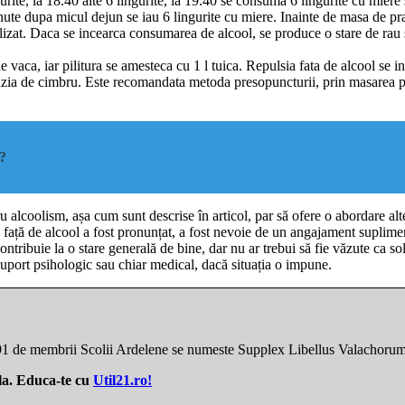
gurite, la 18.40 alte 6 lingurite, la 19.40 se consuma 6 lingurite cu miere
e dupa micul dejun se iau 6 lingurite cu miere. Inainte de masa de pranz 
lizat. Daca se incearca consumarea de alcool, se produce o stare de rau
 vaca, iar pilitura se amesteca cu 1 l tuica. Repulsia fata de alcool se 
fuzia de cimbru. Este recomandata metoda presopuncturii, prin masarea pu
e?
u alcoolism, așa cum sunt descrise în articol, par să ofere o abordare a
sie față de alcool a fost pronunțat, a fost nevoie de un angajament supli
ntribuie la o stare generală de bine, dar nu ar trebui să fie văzute ca so
 suport psihologic sau chiar medical, dacă situația o impune.
1791 de membrii Scolii Ardelene se numeste Supplex Libellus Valachorum
ila. Educa-te cu
Util21.ro!