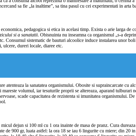
era ca a consuma alcool reprezinta o manifestare a maturitatii, o cerinta a v
cercand sa fie „la inaltime”, sa tina pasul cu cei experimentati in arta b
economica, pedagogica si etica in acelasi timp. Exista o arie larga de 
zicului si a sanatatii
. Obisnuinta nu inseamna ca organismul „s-a deprins
etc. Consumul sistematic de bauturi alcoolice induce instalarea unor boli 
, ulcere, dureri locale, diaree etc.
care atenteaza la sanatatea organismului. Obosite si supraincarcate cu alc
 mareste volumul, iar tesuturile proprii se altereaza, aparand tulburari ne
e nervoase, scade capacitatea de rezistenta si imunitatea organismului. 
ool.
 micul dejun si 100 ml cu 1 ora inainte de masa de pranz. Cura dureaza 
e de 900 gr, luata astfel: la ora 18 se iau 6 lingurite cu miere; din 20 in