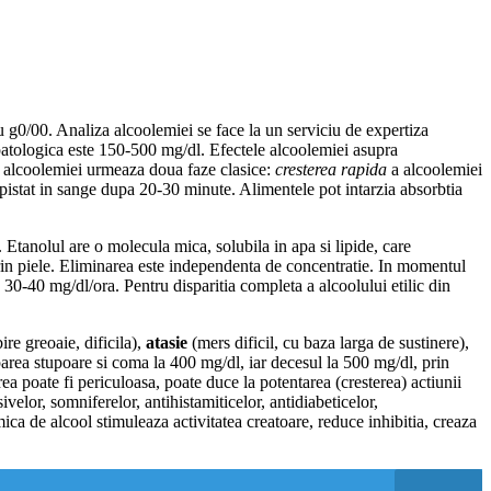
 g0/00. Analiza alcoolemiei se face la un serviciu de expertiza
patologica este 150-500 mg/dl. Efectele alcoolemiei asupra
a alcoolemiei urmeaza doua faze clasice:
cresterea rapida
a alcoolemiei
epistat in sange dupa 20-30 minute. Alimentele pot intarzia absorbtia
. Etanolul are o molecula mica, solubila in apa si lipide, care
prin piele. Eliminarea este independenta de concentratie. In momentul
30-40 mg/dl/ora. Pentru disparitia completa a alcoolului etilic din
ire greoaie, dificila),
atasie
(mers dificil, cu baza larga de sustinere),
parea stupoare si coma la 400 mg/dl, iar decesul la 500 mg/dl, prin
a poate fi periculoasa, poate duce la potentarea (cresterea) actiunii
elor, somniferelor, antihistamiticelor, antidiabeticelor,
ica de alcool stimuleaza activitatea creatoare, reduce inhibitia, creaza