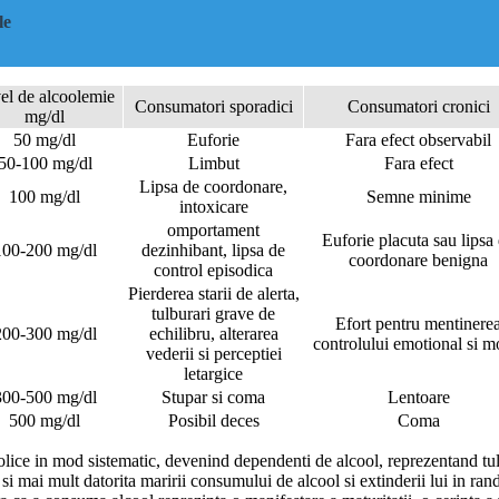
le
el de alcoolemie
Consumatori sporadici
Consumatori cronici
mg/dl
50 mg/dl
Euforie
Fara efect observabil
50-100 mg/dl
Limbut
Fara efect
Lipsa de coordonare,
100 mg/dl
Semne minime
intoxicare
omportament
Euforie placuta sau lipsa
100-200 mg/dl
dezinhibant, lipsa de
coordonare benigna
control episodica
Pierderea starii de alerta,
tulburari grave de
Efort pentru mentinere
200-300 mg/dl
echilibru, alterarea
controlului emotional si m
vederii si perceptiei
letargice
300-500 mg/dl
Stupar si coma
Lentoare
500 mg/dl
Posibil deces
Coma
olice in mod sistematic, devenind dependenti de alcool, reprezentand tulbu
a si mai mult datorita maririi consumului de alcool si extinderii lui in ra