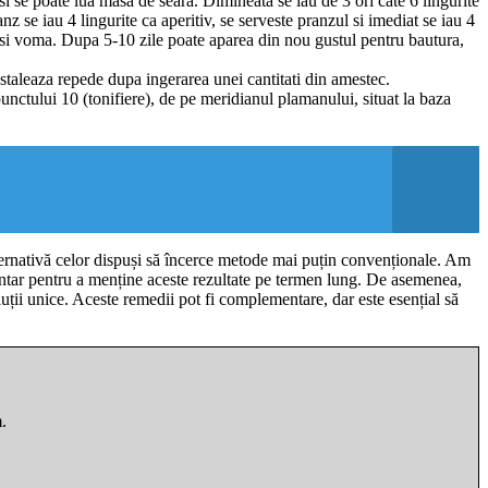
 si se poate lua masa de seara. Dimineata se iau de 3 ori cate 6 lingurite
se iau 4 lingurite ca aperitiv, se serveste pranzul si imediat se iau 4
 si voma. Dupa 5-10 zile poate aparea din nou gustul pentru bautura,
instaleaza repede dupa ingerarea unei cantitati din amestec.
nctului 10 (tonifiere), de pe meridianul plamanului, situat la baza
lternativă celor dispuși să încerce metode mai puțin convenționale. Am
mentar pentru a menține aceste rezultate pe termen lung. De asemenea,
luții unice. Aceste remedii pot fi complementare, dar este esențial să
.