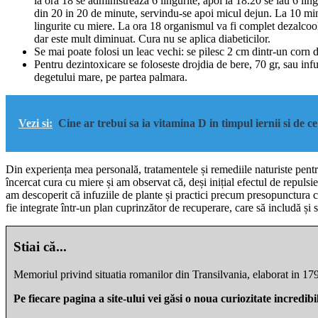
la ora 18 se administreaza 6 lingurite, apoi la 18.20 se iau 6 lin
din 20 in 20 de minute, servindu-se apoi micul dejun. La 10 minut
lingurite cu miere. La ora 18 organismul va fi complet dezalcoo
dar este mult diminuat. Cura nu se aplica diabeticilor.
Se mai poate folosi un leac vechi: se pilesc 2 cm dintr-un corn de
Pentru dezintoxicare se foloseste drojdia de bere, 70 gr, sau in
degetului mare, pe partea palmara.
Vezi si:
Cine ar trebui sa ia vitamina D in timpul iernii si de c
Din experiența mea personală, tratamentele și remediile naturiste pentr
încercat cura cu miere și am observat că, deși inițial efectul de repul
am descoperit că infuziile de plante și practici precum presopunctura co
fie integrate într-un plan cuprinzător de recuperare, care să includă și
Stiai că...
Memoriul privind situatia romanilor din Transilvania, elaborat in 
Pe fiecare pagina a site-ului vei găsi o noua curiozitate incredib