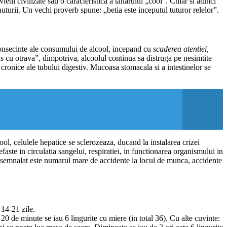
ietii civilizate sau o caracteristica a tanarului „cool”. Chiar si atunci
auturii. Un vechi proverb spune: „betia este inceputul tuturor relelor”.
consecinte ale consumului de alcool, incepand cu
scaderea atentiei
,
 cu otrava”, dimpotriva, alcoolul continua sa distruga pe nesimtite
cronice ale tubului digestiv. Mucoasa stomacala si a intestinelor se
ool, celulele hepatice se sclerozeaza, ducand la instalarea crizei
faste in circulatia sangelui, respiratiei, in functionarea organismului in
De semnalat este numarul mare de accidente la locul de munca, accidente
14-21 zile.
 20 de minute se iau 6 lingurite cu miere (in total 36). Cu alte cuvinte: