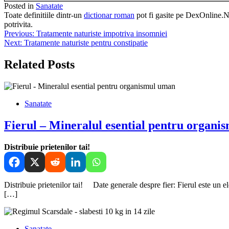
Posted in
Sanatate
Toate definitiile dintr-un
dictionar roman
pot fi gasite pe DexOnline.Net
potrivita.
Navigare
Previous:
Tratamente naturiste impotriva insomniei
Next:
Tratamente naturiste pentru constipatie
în
articole
Related Posts
Sanatate
Fierul – Mineralul esential pentru organ
Distribuie prietenilor tai!
Distribuie prietenilor tai! Date generale despre fier: Fierul este un
[…]
Sanatate