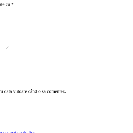
ate cu
*
ru data viitoare când o să comentez.
 o sanatate de fier