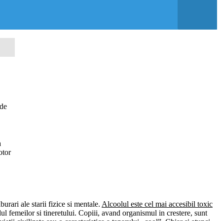
 de
a
otor
rari ale starii fizice si mentale.
Alcoolul este cel mai accesibil toxic
ndul femeilor si tineretului. Copiii, avand organismul in crestere, sunt