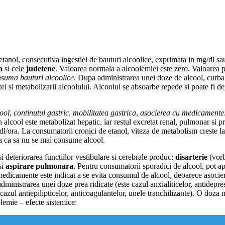
tanol, consecutiva ingestiei de bauturi alcoolice, exprimata in mg/dl sau
a
si cele
judetene
. Valoarea normala a alcoolemiei este zero. Valoarea 
nsuma bauturi alcoolice
. Dupa administrarea unei doze de alcool, curb
ei si metabolizarii alcoolului. Alcoolul se absoarbe repede si poate fi d
ool
,
continutul gastric
,
mobilitatea gastrica
,
asocierea cu medicamente
alcool este metabolizat hepatic, iar restul excretat renal, pulmonar si 
/ora. La consumatorii cronici de etanol, viteza de metabolism creste la 
ia ca sa nu se mai consume alcool.
i deteriorarea functiilor vestibulare si cerebrale produc:
disarterie
(vorb
si
aspirare pulmonara
. Pentru consumatorii sporadici de alcool, pot a
edicamente este indicat a se evita consumul de alcool, deoarece asociere
nistrarea unei doze prea ridicate (este cazul anxialiticelor, antidepresiv
zul antiepilipticelor, anticoagulantelor, unele tranchilizante). O doza m
olemie – efecte sistemice: