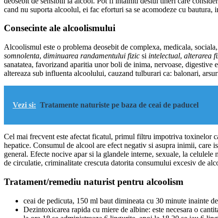
deosebit de sensibili la alcool. Pot fi intalniti destui tineri care consid
cand nu suporta alcoolul, ei fac eforturi sa se acomodeze cu bautura, in
Consecinte ale alcoolismului
Alcoolismul este o problema deosebit de complexa, medicala, sociala, 
somnolenta
,
diminuarea randamentului fizic
si
intelectual
,
alterarea fi
sanatatea, favorizand aparitia unor boli de inima, nervoase, digestive 
altereaza sub influenta alcoolului, cauzand tulburari ca: balonari, arsuri
Vezi si:
Tratamente naturiste pe baza de ceai de paducel
Cel mai frecvent este afectat ficatul, primul filtru impotriva toxinelor 
hepatice. Consumul de alcool are efect negativ si asupra inimii, care isi
general. Efecte nocive apar si la glandele interne, sexuale, la celulel
de circulatie, criminalitate crescuta datorita consumului excesiv de alc
Tratament/remediu naturist pentru alcoolism
ceai de pedicuta, 150 ml baut dimineata cu 30 minute inainte de
Dezintoxicarea rapida cu miere de albine: este necesara o cantitat