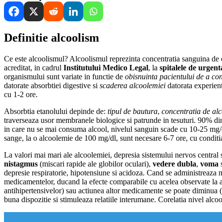
Definitie alcoolism
Ce este alcoolismul? Alcoolismul reprezinta concentratia sanguina de e
acreditat, in cadrul
Institutului Medico Legal
, la
spitalele de urgent
organismului sunt variate in functie de
obisnuinta pacientului de a co
datorate absorbtiei digestive si
scaderea alcoolemiei
datorata experient
cu 1-2 ore.
Absorbtia etanolului depinde de:
tipul de bautura
,
concentratia de alc
traverseaza usor membranele biologice si patrunde in tesuturi. 90% din 
in care nu se mai consuma alcool, nivelul sanguin scade cu 10-25 mg/dl
sange, la o alcoolemie de 100 mg/dl, sunt necesare 6-7 ore, cu condit
La valori mai mari ale alcoolemiei, depresia sistemului nervos central s
nistagmus
(miscari rapide ale globilor oculari),
vedere dubla
,
voma
depresie respiratorie, hipotensiune si acidoza. Cand se administreaza m
medicamentelor, ducand la efecte comparabile cu acelea observate la admi
antihipertensivelor) sau actiunea altor medicamente se poate diminua (ca
buna dispozitie si stimuleaza relatiile interumane. Corelatia nivel alco