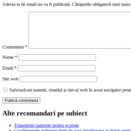
Adresa ta de email nu va fi publicată.
Câmpurile obligatorii sunt marc
Comentariu
*
Nume
*
Email
*
Site web
Salvează-mi numele, emailul și site-ul web în acest navigator pent
Alte recomandari pe subiect
Tratamente naturiste pentru eczeme
Condimentele indispensabile de avut intotdeauna in dulap pentru