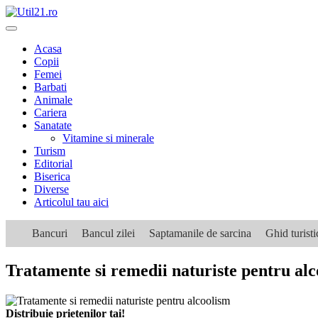
Skip
to
content
Acasa
Copii
Femei
Barbati
Animale
Cariera
Sanatate
Vitamine si minerale
Turism
Editorial
Biserica
Diverse
Articolul tau aici
Bancuri
Bancul zilei
Saptamanile de sarcina
Ghid turist
Tratamente si remedii naturiste pentru al
Distribuie prietenilor tai!