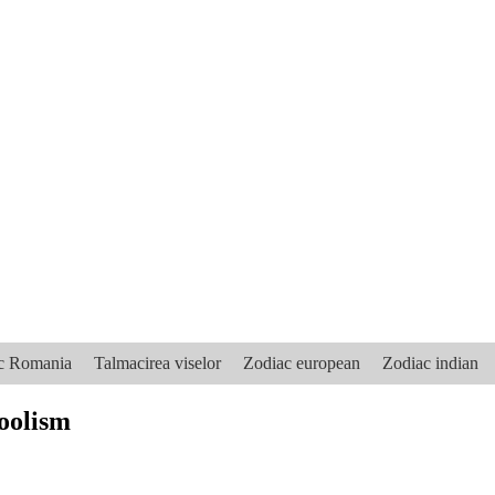
ic Romania
Talmacirea viselor
Zodiac european
Zodiac indian
coolism