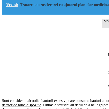
Vezi si:
Tratarea aterosclerozei cu ajutorul plantelor medicina
Niv
Sunt considerati alcoolici bautorii excesivi, care consuma bauturi alco
datator de buna dispozitie
. Ultimele statistici au darul de a ne ingrijor