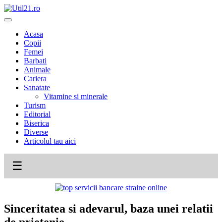
Skip
to
content
Acasa
Copii
Femei
Barbati
Animale
Cariera
Sanatate
Vitamine si minerale
Turism
Editorial
Biserica
Diverse
Articolul tau aici
☰
Sinceritatea si adevarul, baza unei relatii
de prietenie