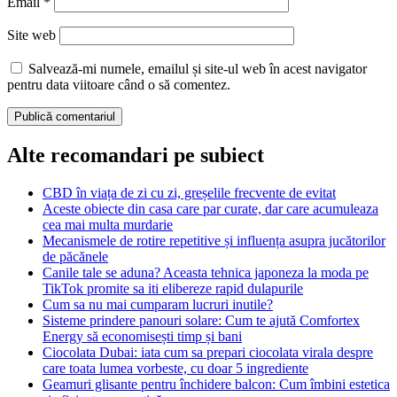
Email
*
Site web
Salvează-mi numele, emailul și site-ul web în acest navigator
pentru data viitoare când o să comentez.
Alte recomandari pe subiect
CBD în viața de zi cu zi, greșelile frecvente de evitat
Aceste obiecte din casa care par curate, dar care acumuleaza
cea mai multa murdarie
Mecanismele de rotire repetitive și influența asupra jucătorilor
de păcănele
Canile tale se aduna? Aceasta tehnica japoneza la moda pe
TikTok promite sa iti elibereze rapid dulapurile
Cum sa nu mai cumparam lucruri inutile?
Sisteme prindere panouri solare: Cum te ajută Comfortex
Energy să economisești timp și bani
Ciocolata Dubai: iata cum sa prepari ciocolata virala despre
care toata lumea vorbeste, cu doar 5 ingrediente
Geamuri glisante pentru închidere balcon: Cum îmbini estetica