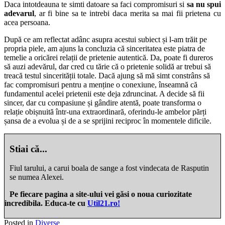
Daca intotdeauna te simti datoare sa faci compromisuri si
sa nu spui
adevarul
, ar fi bine sa te intrebi daca merita sa mai fii prietena cu
acea persoana.
După ce am reflectat adânc asupra acestui subiect și l-am trăit pe
propria piele, am ajuns la concluzia că sinceritatea este piatra de
temelie a oricărei relații de prietenie autentică. Da, poate fi dureros
să auzi adevărul, dar cred cu tărie că o prietenie solidă ar trebui să
treacă testul sincerității totale. Dacă ajung să mă simt constrâns să
fac compromisuri pentru a menține o conexiune, înseamnă că
fundamentul acelei prietenii este deja zdruncinat. A decide să fii
sincer, dar cu compasiune și gândire atentă, poate transforma o
relație obișnuită într-una extraordinară, oferindu-le ambelor părți
șansa de a evolua și de a se sprijini reciproc în momentele dificile.
Stiai că...
Fiul tarului, a carui boala de sange a fost vindecata de Rasputin
se numea Alexei.
Pe fiecare pagina a site-ului vei găsi o noua curiozitate
incredibila. Educa-te cu
Util21.ro!
Posted in
Diverse