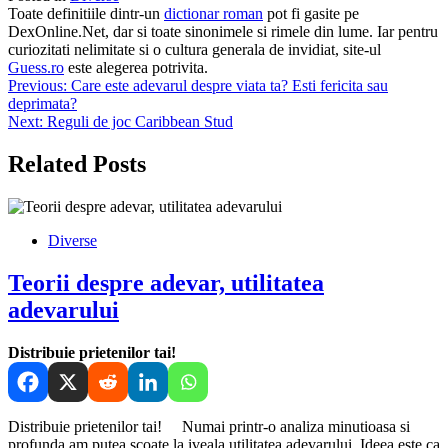
Toate definitiile dintr-un
dictionar roman
pot fi gasite pe
DexOnline.Net, dar si toate sinonimele si rimele din lume. Iar pentru
curiozitati nelimitate si o cultura generala de invidiat, site-ul
Guess.ro
este alegerea potrivita.
Navigare
Previous:
Care este adevarul despre viata ta? Esti fericita sau
deprimata?
în
Next:
Reguli de joc Caribbean Stud
articole
Related Posts
Diverse
Teorii despre adevar, utilitatea
adevarului
Distribuie prietenilor tai!
Distribuie prietenilor tai! Numai printr-o analiza minutioasa si
profunda am putea scoate la iveala utilitatea adevarului. Ideea este ca