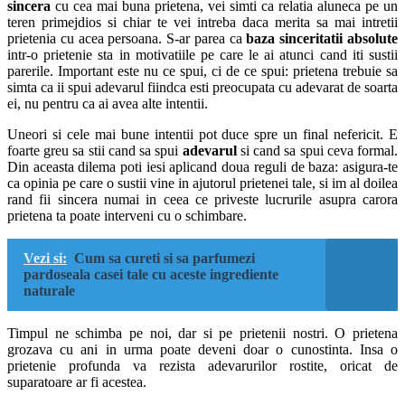
sincera
cu cea mai buna prietena, vei simti ca relatia aluneca pe un
teren primejdios si chiar te vei intreba daca merita sa mai intretii
prietenia cu acea persoana. S-ar parea ca
baza sinceritatii absolute
intr-o prietenie sta in motivatiile pe care le ai atunci cand iti sustii
parerile. Important este nu ce spui, ci de ce spui: prietena trebuie sa
simta ca ii spui adevarul fiindca esti preocupata cu adevarat de soarta
ei, nu pentru ca ai avea alte intentii.
Uneori si cele mai bune intentii pot duce spre un final nefericit. E
foarte greu sa stii cand sa spui
adevarul
si cand sa spui ceva formal.
Din aceasta dilema poti iesi aplicand doua reguli de baza: asigura-te
ca opinia pe care o sustii vine in ajutorul prietenei tale, si im al doilea
rand fii sincera numai in ceea ce priveste lucrurile asupra carora
prietena ta poate interveni cu o schimbare.
Vezi si:
Cum sa cureti si sa parfumezi
pardoseala casei tale cu aceste ingrediente
naturale
Timpul ne schimba pe noi, dar si pe prietenii nostri. O prietena
grozava cu ani in urma poate deveni doar o cunostinta. Insa o
prietenie profunda va rezista adevarurilor rostite, oricat de
suparatoare ar fi acestea.