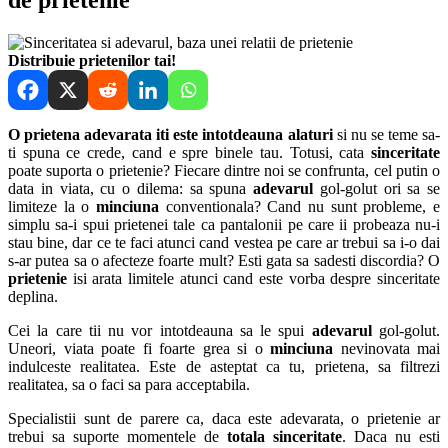
Distribuie prietenilor tai!
O prietena adevarata iti este intotdeauna alaturi
si nu se teme sa-
ti spuna ce crede, cand e spre binele tau. Totusi, cata
sinceritate
poate suporta o prietenie? Fiecare dintre noi se confrunta, cel putin o
data in viata, cu o dilema: sa spuna
adevarul
gol-golut ori sa se
limiteze la o
minciuna
conventionala? Cand nu sunt probleme, e
simplu sa-i spui prietenei tale ca pantalonii pe care ii probeaza nu-i
stau bine, dar ce te faci atunci cand vestea pe care ar trebui sa i-o dai
s-ar putea sa o afecteze foarte mult? Esti gata sa sadesti discordia? O
prietenie
isi arata limitele atunci cand este vorba despre sinceritate
deplina.
Cei la care tii nu vor intotdeauna sa le spui
adevarul
gol-golut.
Uneori, viata poate fi foarte grea si o
minciuna
nevinovata mai
indulceste realitatea. Este de asteptat ca tu, prietena, sa filtrezi
realitatea, sa o faci sa para acceptabila.
Specialistii sunt de parere ca, daca este adevarata, o prietenie ar
trebui sa suporte momentele de
totala sinceritate
. Daca nu esti