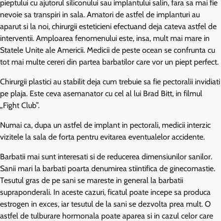
pieptului cu ajutorul siliconului sau implantului salin, fara sa mai fie
nevoie sa transpiri in sala. Amatori de astfel de implanturi au
aparut si la noi, chirurgii esteticieni efectuand deja cateva astfel de
interventii. Amploarea fenomenului este, insa, mult mai mare in
Statele Unite ale Americii. Medicii de peste ocean se confrunta cu
tot mai multe cereri din partea barbatilor care vor un piept perfect.
Chirurgii plastici au stabilit deja cum trebuie sa fie pectoralii invidiati
pe plaja. Este ceva asemanator cu cel al lui Brad Bitt, in filmul
„Fight Club”.
Numai ca, dupa un astfel de implant in pectorali, medicii interzic
vizitele la sala de forta pentru evitarea eventualelor accidente.
Barbatii mai sunt interesati si de reducerea dimensiunilor sanilor.
Sanii mari la barbati poarta denumirea stiintifica de ginecomastie.
Tesutul gras de pe sani se mareste in general la barbatii
supraponderali. In aceste cazuri, ficatul poate incepe sa produca
estrogen in exces, iar tesutul de la sani se dezvolta prea mult. O
astfel de tulburare hormonala poate aparea si in cazul celor care