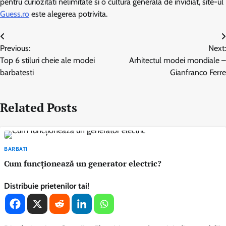
pentru curiozitati nelimitate si o cultura generala de invidiat, site-ul
Guess.ro
este alegerea potrivita.
Navigare
Previous:
Next:
în
Top 6 stiluri cheie ale modei
Arhitectul modei mondiale –
articole
barbatesti
Gianfranco Ferre
Related Posts
BARBATI
Cum funcţionează un generator electric?
Distribuie prietenilor tai!