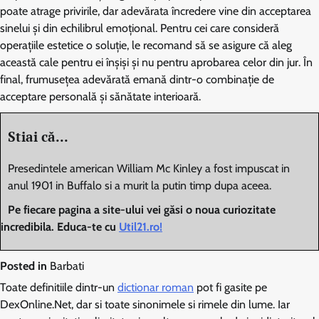
poate atrage privirile, dar adevărata încredere vine din acceptarea
sinelui și din echilibrul emoțional. Pentru cei care consideră
operațiile estetice o soluție, le recomand să se asigure că aleg
această cale pentru ei înșiși și nu pentru aprobarea celor din jur. În
final, frumusețea adevărată emană dintr-o combinație de
acceptare personală și sănătate interioară.
Stiai că...
Presedintele american William Mc Kinley a fost impuscat in
anul 1901 in Buffalo si a murit la putin timp dupa aceea.
Pe fiecare pagina a site-ului vei găsi o noua curiozitate
incredibila. Educa-te cu
Util21.ro!
Posted in
Barbati
Toate definitiile dintr-un
dictionar roman
pot fi gasite pe
DexOnline.Net, dar si toate sinonimele si rimele din lume. Iar