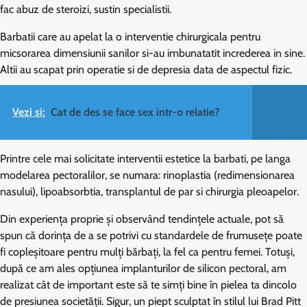
fac abuz de steroizi, sustin specialistii.
Barbatii care au apelat la o interventie chirurgicala pentru
micsorarea dimensiunii sanilor si-au imbunatatit increderea in sine.
Altii au scapat prin operatie si de depresia data de aspectul fizic.
Vezi si:
Cat de des se face sex intr-o relatie?
Printre cele mai solicitate interventii estetice la barbati, pe langa
modelarea pectoralilor, se numara: rinoplastia (redimensionarea
nasului), lipoabsorbtia, transplantul de par si chirurgia pleoapelor.
Din experiența proprie și observând tendințele actuale, pot să
spun că dorința de a se potrivi cu standardele de frumusețe poate
fi copleșitoare pentru mulți bărbați, la fel ca pentru femei. Totuși,
după ce am ales opțiunea implanturilor de silicon pectoral, am
realizat cât de important este să te simți bine în pielea ta dincolo
de presiunea societății. Sigur, un piept sculptat în stilul lui Brad Pitt