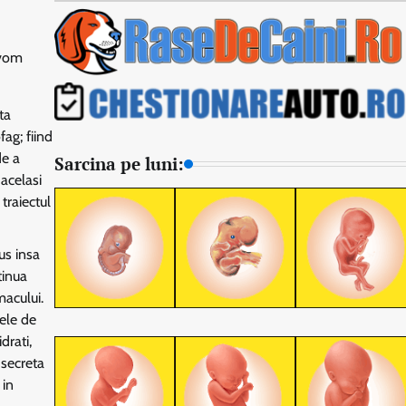
 vom
ta
ag; fiind
de a
Sarcina pe luni:
 acelasi
traiectul
us insa
tinua
macului.
pele de
drati,
 secreta
 in