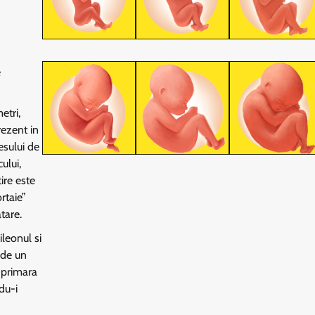
e
etri,
rezent in
cesului de
ului,
ire este
rtaie”
tare.
ileonul si
 de un
a primara
du-i