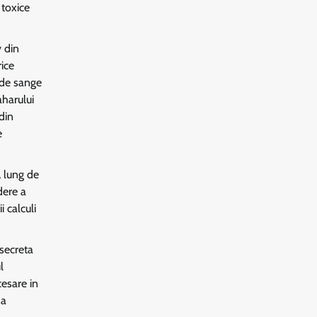
 toxice
v din
ice
 de sange
aharului
din
e
, lung de
dere a
i calculi
secreta
l
cesare in
za