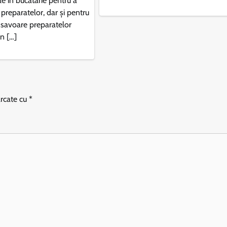
le in bucatarie pentru a
preparatelor, dar și pentru
 savoare preparatelor
In […]
arcate cu
*