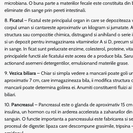
microbiana. O buna parte a materiilor fecale este constituita din b
eliminate din sange prin pereti intestinali.
Ficatul
– Ficatul este principalul organ in care se depoziteaza 
corpul uman si cantareste aproximativ un kilogram si jumatate.
structura sau compozitie chimica, distrugand si anihiland o serie
si un depozit pentru inmagazinarea vitaminelor A si D, precum si a
in sange. In ficat sunt prelucrate enzime, colesterol, proteine, vi
principalele functii ale ficatului este aceea de a produce bila. Sarur
actionand asemeni detergentilor, emulsionand materiile grase.
Vezica biliara
– Chiar si simpla vedere a mancarii poate goli une
aproximativ 7 cm, care inmagazineaza bila, ii modifica structura 
mancarii poate determina golirea ei. Anumiti constituenti fluizi ai 
biliari.
Pancreasul
– Pancreasul este o glanda de aproximativ 15 cm l
insulina, un hormon cu rol in arderea accelerata a zaharurilor din co
sanguin. O functie importanta a pancreasului este fabricarea si s
procesul de digestie: lipaza care descompune grasimile, tripsina 