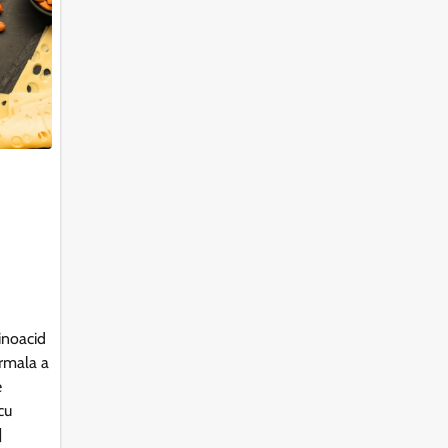
inoacid
ormala a
e
cu
]