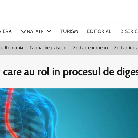
RIERA
TURISM
EDITORIAL
BISERI
SANATATE
stic Romania
Talmacirea viselor
Zodiac european
Zodiac indi
are au rol in procesul de diges