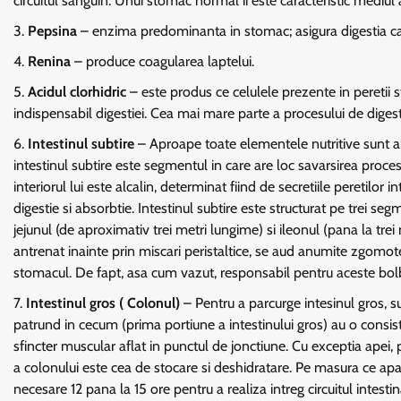
circuitul sanguin. Unui stomac normal ii este caracteristic mediul a
Pepsina
– enzima predominanta in stomac; asigura digestia carni
Renina
– produce coagularea laptelui.
Acidul clorhidric
– este produs ce celulele prezente in peretii 
indispensabil digestiei. Cea mai mare parte a procesului de digesti
Intestinul subtire
– Aproape toate elementele nutritive sunt abs
intestinul subtire este segmentul in care are loc savarsirea proces
interiorul lui este alcalin, determinat fiind de secretiile peretilor
digestie si absorbtie. Intestinul subtire este structurat pe trei se
jejunul (de aproximativ trei metri lungime) si ileonul (pana la trei
antrenat inainte prin miscari peristaltice, se aud anumite zgomot
stomacul. De fapt, asa cum vazut, responsabil pentru aceste bolbo
Intestinul gros ( Colonul)
– Pentru a parcurge intesinul gros, su
patrund in cecum (prima portiune a intestinului gros) au o consist
sfincter muscular aflat in punctul de jonctiune. Cu exceptia apei, 
a colonului este cea de stocare si deshidratare. Pe masura ce apa 
necesare 12 pana la 15 ore pentru a realiza intreg circuitul intest