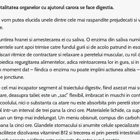
alitatea organelor cu ajutorul carora se face digestia.
, vom putea elucida unele dintre cele mai raspandite prejudecati si
e.
untirea hranei si amestecarea ei cu saliva. O enzima din saliva numi
ele sunt apoi trimise catre fundul gurii si de acolo patrund in esof
cari ritmice de contractare si relaxare a peretelui muscular, cu rol 
edica regurgitarea alimentelor, adica reintoarcerea lor in gura, si in
 moment dat – fiindca o enzima nu poate implini actiunea alteia – 
e jonctiune.
cel mai incapator segment al traiectului digestiv, fiind asezat mai s
are, deasupra taliei; este un „sac” flexibil, imbracat in muschi in con
oolului, nici o substanta ca atare nu este absorbita prin peretii sto
tr-un interval de trei pana la cinci ore. Materialele lichide, ca su
an un timp mai indelungat. Un meniu obisnuit, compus din carbohi
pana la cinci ore. Glandele stomacului si anumite celule specializate
liteze dizolvarea vitaminei B12 si trecerea ei prin peretii intestinali