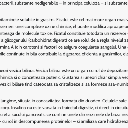
acterii, substante nedigerabile – in principa celuloza – si substante
vitaminele solubile in grasimi. Ficatul este cel mai mare organ masi
 Asemeni unei complexe uzine chimice, el poate modifica aproape or
 intreaga de molecule toxice. Ficatul constituie totodata un rezervor
 glicogenului (carbohidrat digerat) ce are rolul de a regla nivelul z
tamina A (din caroten) si factorii ce asigura coagularea sangelui. Una 
ile continute in bila contribuie la digerarea eficienta a grasimilor, el
ori vezica biliara. Vezica biliara este un organ cu rol de depozitare
chimica si o concetreaza putenic. Gustarea si uneori chiar simpla ve
vezicii biliare tind cateodata sa cristalizeze si sa formeze asa-numiti
ungime, situata in concavitatea formata din duoden. Celulele sale 
rp. Insulina nu este varsata in traiectul digestiv, ci direct in circuitu
ecretia sucului pancreatic ce contine unele din enzimele de baza ne
– cu rol in descompunerea proteinelor – si amiliaza care hidrolizea