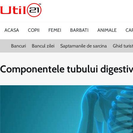
Skip
to
content
ACASA
COPII
FEMEI
BARBATI
ANIMALE
CA
Bancuri
Bancul zilei
Saptamanile de sarcina
Ghid turi
Componentele tubului digestiv c