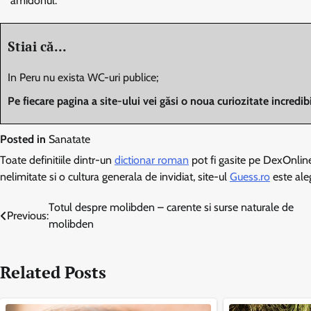
amidonul.
Stiai că...
In Peru nu exista WC-uri publice;
Pe fiecare pagina a site-ului vei găsi o noua curiozitate incredi
Posted in
Sanatate
Toate definitiile dintr-un
dictionar roman
pot fi gasite pe DexOnline.
nelimitate si o cultura generala de invidiat, site-ul
Guess.ro
este aleg
Navigare
Totul despre molibden – carente si surse naturale de
Previous:
molibden
în
articole
Related Posts