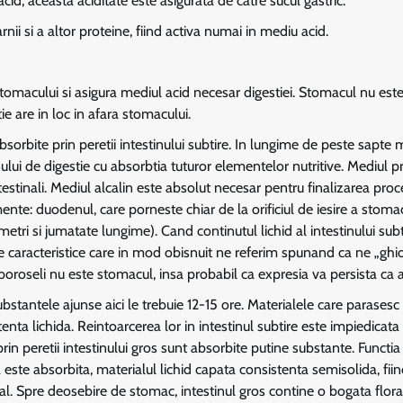
cid; aceasta aciditate este asigurata de catre sucul gastric.
i si a altor proteine, fiind activa numai in mediu acid.
stomacului si asigura mediul acid necesar digestiei. Stomacul nu est
e are in loc in afara stomacului.
orbite prin peretii intestinului subtire. In lungime de peste sapte m
ului de digestie cu absorbtia tuturor elementelor nutritive. Mediul p
 intestinali. Mediul alcalin este absolut necesar pentru finalizarea pro
gmente: duodenul, care porneste chiar de la orificiul de iesire a stomac
 metri si jumatate lungime). Cand continutul lichid al intestinului subt
e caracteristice care in mod obisnuit ne referim spunand ca ne „ghio
roseli nu este stomacul, insa probabil ca expresia va persista ca a
bstantele ajunse aici le trebuie 12-15 ore. Materialele care parasesc 
enta lichida. Reintoarcerea lor in intestinul subtire este impiedicata
prin peretii intestinului gros sunt absorbite putine substante. Functi
este absorbita, materialul lichid capata consistenta semisolida, fiin
inal. Spre deosebire de stomac, intestinul gros contine o bogata flora