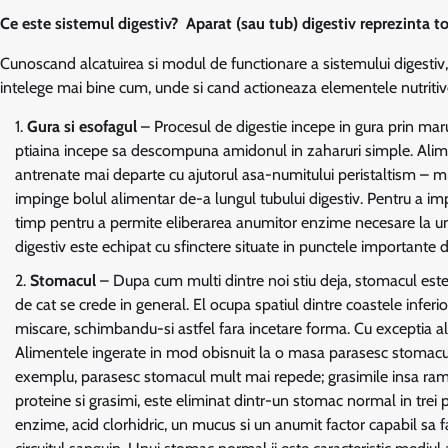
Ce este sistemul digestiv? Aparat (sau tub) digestiv reprezinta tot
Cunoscand alcatuirea si modul de functionare a sistemului digestiv
intelege mai bine cum, unde si cand actioneaza elementele nutritiv
Gura si esofagul
– Procesul de digestie incepe in gura prin mar
ptiaina incepe sa descompuna amidonul in zaharuri simple. Aliment
antrenate mai departe cu ajutorul asa-numitului peristaltism – mis
impinge bolul alimentar de-a lungul tubului digestiv. Pentru a impi
timp pentru a permite eliberarea anumitor enzime necesare la un
digestiv este echipat cu sfinctere situate in punctele importante d
Stomacul
– Dupa cum multi dintre noi stiu deja, stomacul este 
de cat se crede in general. El ocupa spatiul dintre coastele inferio
miscare, schimbandu-si astfel fara incetare forma. Cu exceptia alc
Alimentele ingerate in mod obisnuit la o masa parasesc stomacul in
exemplu, parasesc stomacul mult mai repede; grasimile insa ram
proteine si grasimi, este eliminat dintr-un stomac normal in trei 
enzime, acid clorhidric, un mucus si un anumit factor capabil sa faci