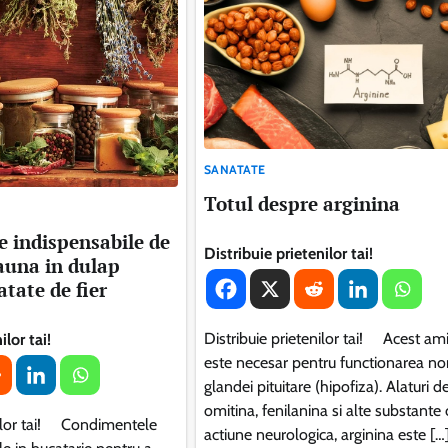
SANATATE
Totul despre arginina
 indispensabile de
Distribuie prietenilor tai!
auna in dulap
tate de fier
Distribuie prietenilor tai! Acest am
ilor tai!
este necesar pentru functionarea n
glandei pituitare (hipofiza). Alaturi d
omitina, fenilanina si alte substante 
nilor tai! Condimentele
actiune neurologica, arginina este […