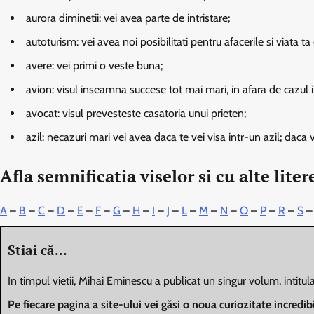
aurora diminetii:
vei avea parte de intristare;
autoturism:
vei avea noi posibilitati pentru afacerile si viata 
avere:
vei primi o veste buna;
avion:
visul inseamna succese tot mai mari, in afara de cazul in
avocat:
visul prevesteste casatoria unui prieten;
azil:
necazuri mari vei avea daca te vei visa intr-un azil; daca ve
Afla semnificatia viselor si cu alte liter
A
–
B
–
C
–
D
–
E
–
F
–
G
–
H
–
I
–
J
–
L
–
M
–
N
–
O
–
P
–
R
–
S
Stiai că...
In timpul vietii, Mihai Eminescu a publicat un singur volum, intitulat 
Pe fiecare pagina a site-ului vei găsi o noua curiozitate incredi