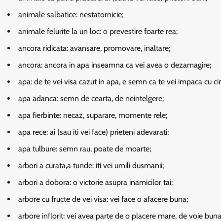
animale salbatice:
nestatornicie;
animale felurite la un loc:
o prevestire foarte rea;
ancora ridicata:
avansare, promovare, inaltare;
ancora:
ancora in apa inseamna ca vei avea o dezamagire;
apa:
de te vei visa cazut in apa, e semn ca te vei impaca cu ci
apa adanca:
semn de cearta, de neintelgere;
apa fierbinte:
necaz, suparare, momente rele;
apa rece:
ai (sau iti vei face) prieteni adevarati;
apa tulbure:
semn rau, poate de moarte;
arbori a curata,a tunde:
iti vei umili dusmanii;
arbori a dobora:
o victorie asupra inamicilor tai;
arbore cu fructe de vei visa:
vei face o afacere buna;
arbore inflorit:
vei avea parte de o placere mare, de voie buna