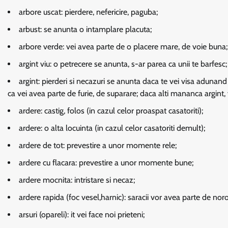
arbore uscat:
pierdere, nefericire, paguba;
arbust:
se anunta o intamplare placuta;
arbore verde:
vei avea parte de o placere mare, de voie buna;
argint viu:
o petrecere se anunta, s-ar parea ca unii te barfesc;
argint:
pierderi si necazuri se anunta daca te vei visa adunand
ca vei avea parte de furie, de suparare; daca alti mananca argint, 
ardere:
castig, folos (in cazul celor proaspat casatoriti);
ardere:
o alta locuinta (in cazul celor casatoriti demult);
ardere de tot:
prevestire a unor momente rele;
ardere cu flacara:
prevestire a unor momente bune;
ardere mocnita:
intristare si necaz;
ardere rapida (foc vesel,harnic):
saracii vor avea parte de noro
arsuri (opareli):
it vei face noi prieteni;