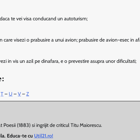
ta daca te vei visa conducand un autoturism;
 care visezi o prabusire a unui avion; prabusire de avion-esec in afa
zi in vis un azil pe dinafara, e o prevestire asupra unor dificultati;
e:
–
T
–
U
–
V
–
Z
Poesii (1883) si ingrijit de criticul Titu Maiorescu.
bila. Educa-te cu
Util21.ro!