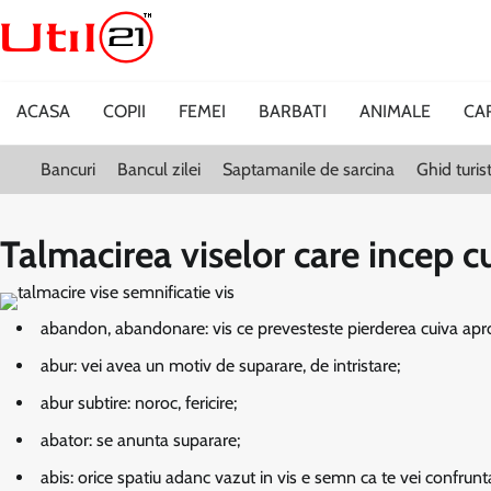
Skip
to
content
ACASA
COPII
FEMEI
BARBATI
ANIMALE
CA
Bancuri
Bancul zilei
Saptamanile de sarcina
Ghid turi
Talmacirea viselor care incep cu
abandon, abandonare:
vis ce prevesteste pierderea cuiva apro
abur:
vei avea un motiv de suparare, de intristare;
abur subtire:
noroc, fericire;
abator:
se anunta suparare;
abis:
orice spatiu adanc vazut in vis e semn ca te vei confrunta c