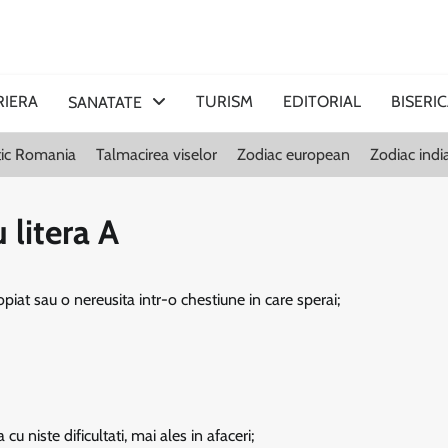
RIERA
TURISM
EDITORIAL
BISERI
SANATATE
stic Romania
Talmacirea viselor
Zodiac european
Zodiac indi
 litera A
piat sau o nereusita intr-o chestiune in care sperai;
u niste dificultati, mai ales in afaceri;