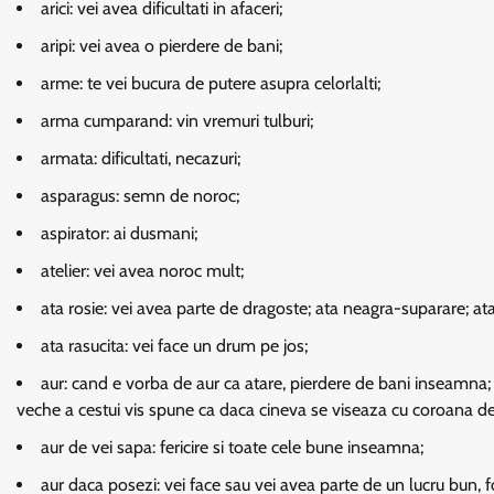
arici:
vei avea dificultati in afaceri;
aripi:
vei avea o pierdere de bani;
arme:
te vei bucura de putere asupra celorlalti;
arma cumparand:
vin vremuri tulburi;
armata:
dificultati, necazuri;
asparagus:
semn de noroc;
aspirator:
ai dusmani;
atelier:
vei avea noroc mult;
ata rosie:
vei avea parte de dragoste; ata neagra-suparare; ata
ata rasucita:
vei face un drum pe jos;
aur:
cand e vorba de aur ca atare, pierdere de bani inseamna; h
veche a cestui vis spune ca daca cineva se viseaza cu coroana de
aur de vei sapa:
fericire si toate cele bune inseamna;
aur daca posezi:
vei face sau vei avea parte de un lucru bun, fo