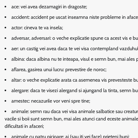
ace:
vei avea dezamagiri in dragoste;
accident:
accident pe uscat inseamna niste probleme in afacer
actor:
cineva te va insela;
adversar, adversari:
o veche explicatie spune ca acest vis e bu
aer:
un castig vei avea daca te vei visa contempland vazduhul l
albina:
daca albina nu te inteapa, visul e semn bun, mai ales p
aflarea, gasirea unui lucru:
prevestire de noroc;
altar:
o veche explicatie arata ca asemenea vis prevesteste bucu
alergare:
daca te visezi alergand si ajungand la tinta, semn bun
amestec:
necazurile vor veni spre tine;
animale:
semn rau daca vei visa animale salbatice sau creaturi 
vacile si boii sunt semn bun, mai ales atunci cand eceste animale 
dificultati in afaceri;
animale cu patru picioare:
ai (sau iti vei face) prieteni buni;