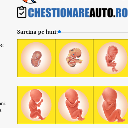
Sarcina pe luni:
e;
ni;
a