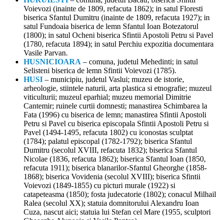
Voievozi (inainte de 1809, refacuta 1862); in satul Floresti
biserica Sfantul Dumitru (inainte de 1809, refacuta 1927); in
satul Fundoaia biserica de lemn Sfantul Ioan Botezatorul
(1800); in satul Ocheni biserica Sfintii Apostoli Petru si Pavel
(1780, refacuta 1894); in satul Perchiu expozitia documentara
Vasile Parvan.
HUSNICIOARA
– comuna, judetul Mehedinti; in satul
Selisteni biserica de lemn Sfintii Voievozi (1785).
HUSI
– municipiu, judetul Vaslui; muzeu de istorie,
arheologie, stiintele naturii, arta plastica si etnografie; muzeul
viticulturii; muzeul eparhial; muzeu memorial Dimitrie
Cantemir; ruinele curtii domnesti; manastirea Schimbarea la
Fata (1996) cu biserica de lemn; manastirea Sfintii Apostoli
Petru si Pavel cu biserica episcopala Sfintii Apostoli Petru si
Pavel (1494-1495, refacuta 1802) cu iconostas sculptat
(1784); palatul episcopal (1782-1792); biserica Sfantul
Dumitru (secolul XVIII, refacuta 1832); biserica Sfantul
Nicolae (1836, refacuta 1862); biserica Sfantul Ioan (1850,
refacuta 1911); biserica blanarilor-Sfantul Gheorghe (1858-
1868); biserica Vovidenia (secolul XVIII); biserica Sfintii
Voievozi (1849-1855) cu picturi murale (1922) si
catapeteasma (1850); fosta judecatorie (1802); conacul Milhail
Ralea (secolul XX); statuia domnitorului Alexandru Ioan
Cuza, nascut aici; statuia lui Stefan cel Mare (1955, sculptori