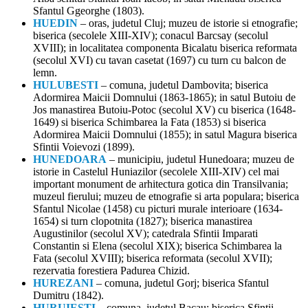
Sfantul Ggeorghe (1803).
HUEDIN
– oras, judetul Cluj; muzeu de istorie si etnografie;
biserica (secolele XIII-XIV); conacul Barcsay (secolul
XVIII); in localitatea componenta Bicalatu biserica reformata
(secolul XVI) cu tavan casetat (1697) cu turn cu balcon de
lemn.
HULUBESTI
– comuna, judetul Dambovita; biserica
Adormirea Maicii Domnului (1863-1865); in satul Butoiu de
Jos manastirea Butoiu-Potoc (secolul XV) cu biserica (1648-
1649) si biserica Schimbarea la Fata (1853) si biserica
Adormirea Maicii Domnului (1855); in satul Magura biserica
Sfintii Voievozi (1899).
HUNEDOARA
– municipiu, judetul Hunedoara; muzeu de
istorie in Castelul Huniazilor (secolele XIII-XIV) cel mai
important monument de arhitectura gotica din Transilvania;
muzeul fierului; muzeu de etnografie si arta populara; biserica
Sfantul Nicolae (1458) cu picturi murale interioare (1634-
1654) si turn clopotnita (1827); biserica manastirea
Augustinilor (secolul XV); catedrala Sfintii Imparati
Constantin si Elena (secolul XIX); biserica Schimbarea la
Fata (secolul XVIII); biserica reformata (secolul XVII);
rezervatia forestiera Padurea Chizid.
HUREZANI
– comuna, judetul Gorj; biserica Sfantul
Dumitru (1842).
HURUIESTI
– comuna, judetul Bacau; biserica Sfintii