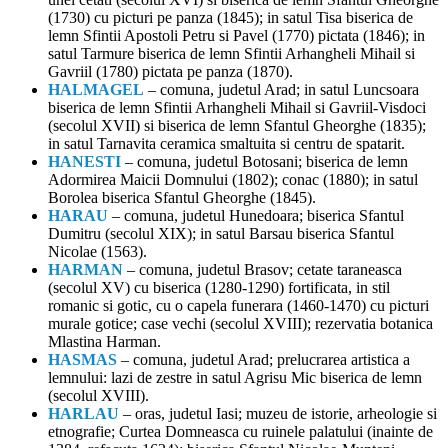
(1730) cu picturi pe panza (1845); in satul Tisa biserica de
lemn Sfintii Apostoli Petru si Pavel (1770) pictata (1846); in
satul Tarmure biserica de lemn Sfintii Arhangheli Mihail si
Gavriil (1780) pictata pe panza (1870).
HALMAGEL
– comuna, judetul Arad; in satul Luncsoara
biserica de lemn Sfintii Arhangheli Mihail si Gavriil-Visdoci
(secolul XVII) si biserica de lemn Sfantul Gheorghe (1835);
in satul Tarnavita ceramica smaltuita si centru de spatarit.
HANESTI
– comuna, judetul Botosani; biserica de lemn
Adormirea Maicii Domnului (1802); conac (1880); in satul
Borolea biserica Sfantul Gheorghe (1845).
HARAU
– comuna, judetul Hunedoara; biserica Sfantul
Dumitru (secolul XIX); in satul Barsau biserica Sfantul
Nicolae (1563).
HARMAN
– comuna, judetul Brasov; cetate taraneasca
(secolul XV) cu biserica (1280-1290) fortificata, in stil
romanic si gotic, cu o capela funerara (1460-1470) cu picturi
murale gotice; case vechi (secolul XVIII); rezervatia botanica
Mlastina Harman.
HASMAS
– comuna, judetul Arad; prelucrarea artistica a
lemnului: lazi de zestre in satul Agrisu Mic biserica de lemn
(secolul XVIII).
HARLAU
– oras, judetul Iasi; muzeu de istorie, arheologie si
etnografie; Curtea Domneasca cu ruinele palatului (inainte de