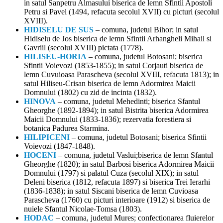
in satul Sanpetru Almasului biserica de lemn Sfintii Apostoli
Petru si Pavel (1494, refacuta secolul XVII) cu picturi (secolul
XVIII).
HIDISELU DE SUS
– comuna, judetul Bihor; in satul
Hidiselu de Jos biserica de lemn Sfintii Arhangheli Mihail si
Gavriil (secolul XVIII) pictata (1778).
HILISEU-HORIA
– comuna, judetul Botosani; biserica
Sfintii Voievozi (1853-1855); in satul Corjauti biserica de
lemn Cuvuioasa Parascheva (secolul XVIII, refacuta 1813); in
satul Hiliseu-Crisan biserica de lemn Adormirea Maicii
Domnului (1802) cu zid de incinta (1832).
HINOVA
– comuna, judetul Mehedinti; biserica Sfantul
Gheorghe (1892-1894); in satul Bistrita biserica Adormirea
Maicii Domnului (1833-1836); rezervatia forestiera si
botanica Padurea Starmina.
HILIPICENI
– comuna, judetul Botosani; biserica Sfintii
Voievozi (1847-1848).
HOCENI
– comuna, judetul Vaslui;biserica de lemn Sfantul
Gheorghe (1820); in satul Barbosi biserica Adormirea Maicii
Domnului (1797) si palatul Cuza (secolul XIX); in satul
Deleni biserica (1812, refacuta 1897) si biserica Trei Ierarhi
(1836-1838); in satul Siscani biserica de lemn Cuvioasa
Parascheva (1760) cu picturi interioare (1912) si biserica de
nuiele Sfantul Nicolae-Tomsa (1803).
HODAC
– comuna, judetul Mures; confectionarea fluierelor