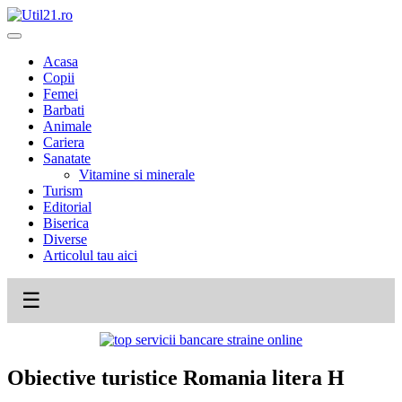
Skip
to
content
Acasa
Copii
Femei
Barbati
Animale
Cariera
Sanatate
Vitamine si minerale
Turism
Editorial
Biserica
Diverse
Articolul tau aici
☰
Obiective turistice Romania litera H