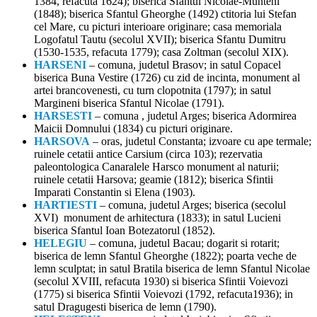
1384, refacuta 1624); biserica Sfantul Nicolae-Munteni
(1848); biserica Sfantul Gheorghe (1492) ctitoria lui Stefan
cel Mare, cu picturi interioare originare; casa memoriala
Logofatul Tautu (secolul XVII); biserica Sfantu Dumitru
(1530-1535, refacuta 1779); casa Zoltman (secolul XIX).
HARSENI
– comuna, judetul Brasov; in satul Copacel
biserica Buna Vestire (1726) cu zid de incinta, monument al
artei brancovenesti, cu turn clopotnita (1797); in satul
Margineni biserica Sfantul Nicolae (1791).
HARSESTI
– comuna , judetul Arges; biserica Adormirea
Maicii Domnului (1834) cu picturi originare.
HARSOVA
– oras, judetul Constanta; izvoare cu ape termale;
ruinele cetatii antice Carsium (circa 103); rezervatia
paleontologica Canaralele Harsco monument al naturii;
ruinele cetatii Harsova; geamie (1812); biserica Sfintii
Imparati Constantin si Elena (1903).
HARTIESTI
– comuna, judetul Arges; biserica (secolul
XVI) monument de arhitectura (1833); in satul Lucieni
biserica Sfantul Ioan Botezatorul (1852).
HELEGIU
– comuna, judetul Bacau; dogarit si rotarit;
biserica de lemn Sfantul Gheorghe (1822); poarta veche de
lemn sculptat; in satul Bratila biserica de lemn Sfantul Nicolae
(secolul XVIII, refacuta 1930) si biserica Sfintii Voievozi
(1775) si biserica Sfintii Voievozi (1792, refacuta1936); in
satul Dragugesti biserica de lemn (1790).