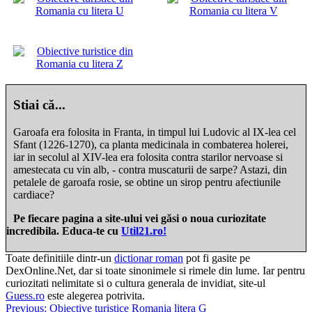
Stiai că...
Garoafa era folosita in Franta, in timpul lui Ludovic al IX-lea cel
Sfant (1226-1270), ca planta medicinala in combaterea holerei,
iar in secolul al XIV-lea era folosita contra starilor nervoase si
amestecata cu vin alb, - contra muscaturii de sarpe? Astazi, din
petalele de garoafa rosie, se obtine un sirop pentru afectiunile
cardiace?
Pe fiecare pagina a site-ului vei găsi o noua curiozitate
incredibila. Educa-te cu
Util21.ro!
Toate definitiile dintr-un
dictionar roman
pot fi gasite pe
DexOnline.Net, dar si toate sinonimele si rimele din lume. Iar pentru
curiozitati nelimitate si o cultura generala de invidiat, site-ul
Guess.ro
este alegerea potrivita.
Navigare
Previous:
Obiective turistice Romania litera G