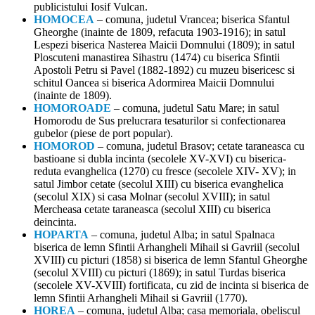
publicistului Iosif Vulcan.
HOMOCEA
– comuna, judetul Vrancea; biserica Sfantul
Gheorghe (inainte de 1809, refacuta 1903-1916); in satul
Lespezi biserica Nasterea Maicii Domnului (1809); in satul
Ploscuteni manastirea Sihastru (1474) cu biserica Sfintii
Apostoli Petru si Pavel (1882-1892) cu muzeu bisericesc si
schitul Oancea si biserica Adormirea Maicii Domnului
(inainte de 1809).
HOMOROADE
– comuna, judetul Satu Mare; in satul
Homorodu de Sus prelucrara tesaturilor si confectionarea
gubelor (piese de port popular).
HOMOROD
– comuna, judetul Brasov; cetate taraneasca cu
bastioane si dubla incinta (secolele XV-XVI) cu biserica-
reduta evanghelica (1270) cu fresce (secolele XIV- XV); in
satul Jimbor cetate (secolul XIII) cu biserica evanghelica
(secolul XIX) si casa Molnar (secolul XVIII); in satul
Mercheasa cetate taraneasca (secolul XIII) cu biserica
deincinta.
HOPARTA
– comuna, judetul Alba; in satul Spalnaca
biserica de lemn Sfintii Arhangheli Mihail si Gavriil (secolul
XVIII) cu picturi (1858) si biserica de lemn Sfantul Gheorghe
(secolul XVIII) cu picturi (1869); in satul Turdas biserica
(secolele XV-XVIII) fortificata, cu zid de incinta si biserica de
lemn Sfintii Arhangheli Mihail si Gavriil (1770).
HOREA
– comuna, judetul Alba; casa memoriala, obeliscul