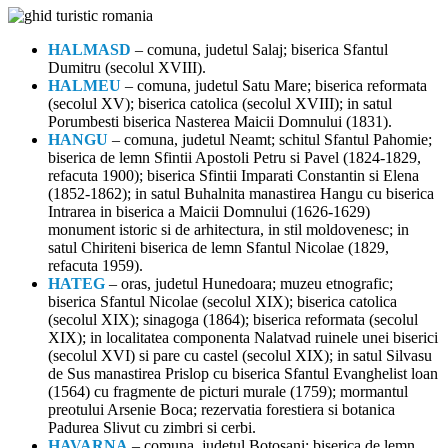
HALMASD
– comuna, judetul Salaj; biserica Sfantul
Dumitru (secolul XVIII).
HALMEU
– comuna, judetul Satu Mare; biserica reformata
(secolul XV); biserica catolica (secolul XVIII); in satul
Porumbesti biserica Nasterea Maicii Domnului (1831).
HANGU
– comuna, judetul Neamt; schitul Sfantul Pahomie;
biserica de lemn Sfintii Apostoli Petru si Pavel (1824-1829,
refacuta 1900); biserica Sfintii Imparati Constantin si Elena
(1852-1862); in satul Buhalnita manastirea Hangu cu biserica
Intrarea in biserica a Maicii Domnului (1626-1629)
monument istoric si de arhitectura, in stil moldovenesc; in
satul Chiriteni biserica de lemn Sfantul Nicolae (1829,
refacuta 1959).
HATEG
– oras, judetul Hunedoara; muzeu etnografic;
biserica Sfantul Nicolae (secolul XIX); biserica catolica
(secolul XIX); sinagoga (1864); biserica reformata (secolul
XIX); in localitatea componenta Nalatvad ruinele unei biserici
(secolul XVI) si pare cu castel (secolul XIX); in satul Silvasu
de Sus manastirea Prislop cu biserica Sfantul Evanghelist loan
(1564) cu fragmente de picturi murale (1759); mormantul
preotului Arsenie Boca; rezervatia forestiera si botanica
Padurea Slivut cu zimbri si cerbi.
HAVARNA
– comuna, judetul Botosani; biserica de lemn