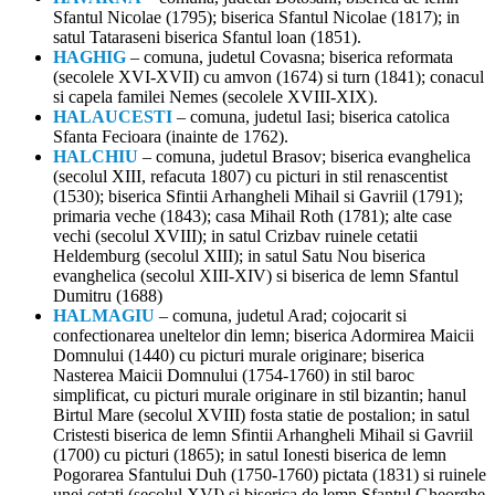
Sfantul Nicolae (1795); biserica Sfantul Nicolae (1817); in
satul Tataraseni biserica Sfantul loan (1851).
HAGHIG
– comuna, judetul Covasna; biserica reformata
(secolele XVI-XVII) cu amvon (1674) si turn (1841); conacul
si capela familei Nemes (secolele XVIII-XIX).
HALAUCESTI
– comuna, judetul Iasi; biserica catolica
Sfanta Fecioara (inainte de 1762).
HALCHIU
– comuna, judetul Brasov; biserica evanghelica
(secolul XIII, refacuta 1807) cu picturi in stil renascentist
(1530); biserica Sfintii Arhangheli Mihail si Gavriil (1791);
primaria veche (1843); casa Mihail Roth (1781); alte case
vechi (secolul XVIII); in satul Crizbav ruinele cetatii
Heldemburg (secolul XIII); in satul Satu Nou biserica
evanghelica (secolul XIII-XIV) si biserica de lemn Sfantul
Dumitru (1688)
HALMAGIU
– comuna, judetul Arad; cojocarit si
confectionarea uneltelor din lemn; biserica Adormirea Maicii
Domnului (1440) cu picturi murale originare; biserica
Nasterea Maicii Domnului (1754-1760) in stil baroc
simplificat, cu picturi murale originare in stil bizantin; hanul
Birtul Mare (secolul XVIII) fosta statie de postalion; in satul
Cristesti biserica de lemn Sfintii Arhangheli Mihail si Gavriil
(1700) cu picturi (1865); in satul Ionesti biserica de lemn
Pogorarea Sfantului Duh (1750-1760) pictata (1831) si ruinele
unei cetati (secolul XVI) si biserica de lemn Sfantul Gheorghe