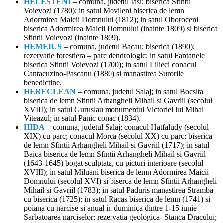
HELESTENI
– comuna, judetul Iasi; biserica Sfintii
Voievozi (1780); in satul Movileni biserica de lemn
Adormirea Maicii Domnului (1812); in satul Oboroceni
biserica Adormirea Maicii Domnului (inainte 1809) si biserica
Sfintii Voievozi (inainte 1809).
HEMEIUS
– comuna, judetul Bacau; biserica (1890);
rezervatie forestiera – parc dendrologic; in satul Fantanele
biserica Sfintii Voievozi (1700); in satul Lilieci conacul
Cantacuzino-Pascanu (1880) si manastirea Surorile
benedictine.
HERECLEAN
– comuna, judetul Salaj; in satul Bocsita
biserica de lemn Sfintii Arhangheli Mihail si Gavriil (secolul
XVIII); in satul Guruslau monumentul Victoriei lui Mihai
Viteazul; in satul Panic conac (1834).
HIDA
– comuna, judetul Salaj; conacul Hatfaludy (secolul
XIX) cu parc; conacul Morca (secolul XX) cu parc; biserica
de lemn Sfintii Arhangheli Mihail si Gavriil (1717); in satul
Baica biserica de lemn Sfintii Arhangheli Mihail si Gavriil
(1643-1645) bogat sculptata, cu picturi interioare (secolul
XVIII); in satul Miluani biserica de lemn Adormirea Maicii
Domnului (secolul XVI) si biserca de lemn Sfintii Arhangheli
Mihail si Gavriil (1783); in satul Paduris manastirea Stramba
cu biserica (1725); in satul Racas biserica de lemn (1741) si
poiana cu narcise si anual in duminica dintre 1-15 iunie
Sarbatoarea narciselor; rezervatia geologica- Stanca Dracului;