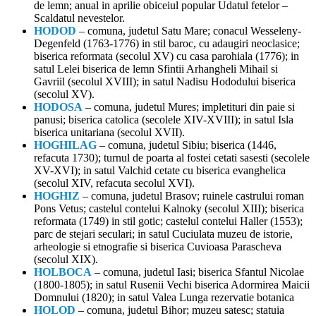
de lemn; anual in aprilie obiceiul popular Udatul fetelor –
Scaldatul nevestelor.
HODOD
– comuna, judetul Satu Mare; conacul Wesseleny-
Degenfeld (1763-1776) in stil baroc, cu adaugiri neoclasice;
biserica reformata (secolul XV) cu casa parohiala (1776); in
satul Lelei biserica de lemn Sfintii Arhangheli Mihail si
Gavriil (secolul XVIII); in satul Nadisu Hododului biserica
(secolul XV).
HODOSA
– comuna, judetul Mures; impletituri din paie si
panusi; biserica catolica (secolele XIV-XVIII); in satul Isla
biserica unitariana (secolul XVII).
HOGHILAG
– comuna, judetul Sibiu; biserica (1446,
refacuta 1730); turnul de poarta al fostei cetati sasesti (secolele
XV-XVI); in satul Valchid cetate cu biserica evanghelica
(secolul XIV, refacuta secolul XVI).
HOGHIZ
– comuna, judetul Brasov; ruinele castrului roman
Pons Vetus; castelul contelui Kalnoky (secolul XIII); biserica
reformata (1749) in stil gotic; castelul contelui Haller (1553);
parc de stejari seculari; in satul Cuciulata muzeu de istorie,
arheologie si etnografie si biserica Cuvioasa Parascheva
(secolul XIX).
HOLBOCA
– comuna, judetul Iasi; biserica Sfantul Nicolae
(1800-1805); in satul Rusenii Vechi biserica Adormirea Maicii
Domnului (1820); in satul Valea Lunga rezervatie botanica
HOLOD
– comuna, judetul Bihor; muzeu satesc; statuia