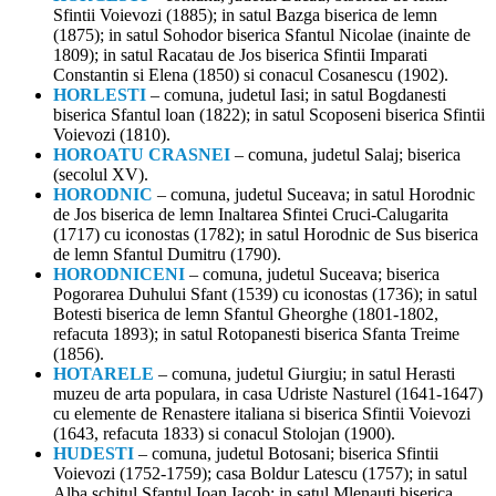
Sfintii Voievozi (1885); in satul Bazga biserica de lemn
(1875); in satul Sohodor biserica Sfantul Nicolae (inainte de
1809); in satul Racatau de Jos biserica Sfintii Imparati
Constantin si Elena (1850) si conacul Cosanescu (1902).
HORLESTI
– comuna, judetul Iasi; in satul Bogdanesti
biserica Sfantul loan (1822); in satul Scoposeni biserica Sfintii
Voievozi (1810).
HOROATU CRASNEI
– comuna, judetul Salaj; biserica
(secolul XV).
HORODNIC
– comuna, judetul Suceava; in satul Horodnic
de Jos biserica de lemn Inaltarea Sfintei Cruci-Calugarita
(1717) cu iconostas (1782); in satul Horodnic de Sus biserica
de lemn Sfantul Dumitru (1790).
HORODNICENI
– comuna, judetul Suceava; biserica
Pogorarea Duhului Sfant (1539) cu iconostas (1736); in satul
Botesti biserica de lemn Sfantul Gheorghe (1801-1802,
refacuta 1893); in satul Rotopanesti biserica Sfanta Treime
(1856).
HOTARELE
– comuna, judetul Giurgiu; in satul Herasti
muzeu de arta populara, in casa Udriste Nasturel (1641-1647)
cu elemente de Renastere italiana si biserica Sfintii Voievozi
(1643, refacuta 1833) si conacul Stolojan (1900).
HUDESTI
– comuna, judetul Botosani; biserica Sfintii
Voievozi (1752-1759); casa Boldur Latescu (1757); in satul
Alba schitul Sfantul Ioan Iacob; in satul Mlenauti biserica