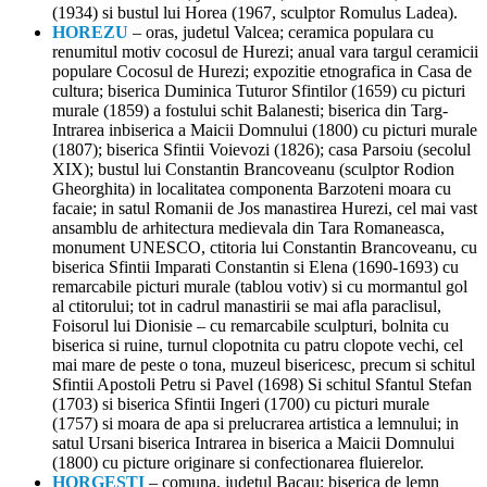
(1934) si bustul lui Horea (1967, sculptor Romulus Ladea).
HOREZU
– oras, judetul Valcea; ceramica populara cu
renumitul motiv cocosul de Hurezi; anual vara targul ceramicii
populare Cocosul de Hurezi; expozitie etnografica in Casa de
cultura; biserica Duminica Tuturor Sfintilor (1659) cu picturi
murale (1859) a fostului schit Balanesti; biserica din Targ-
Intrarea inbiserica a Maicii Domnului (1800) cu picturi murale
(1807); biserica Sfintii Voievozi (1826); casa Parsoiu (secolul
XIX); bustul lui Constantin Brancoveanu (sculptor Rodion
Gheorghita) in localitatea componenta Barzoteni moara cu
facaie; in satul Romanii de Jos manastirea Hurezi, cel mai vast
ansamblu de arhitectura medievala din Tara Romaneasca,
monument UNESCO, ctitoria lui Constantin Brancoveanu, cu
biserica Sfintii Imparati Constantin si Elena (1690-1693) cu
remarcabile picturi murale (tablou votiv) si cu mormantul gol
al ctitorului; tot in cadrul manastirii se mai afla paraclisul,
Foisorul lui Dionisie – cu remarcabile sculpturi, bolnita cu
biserica si ruine, turnul clopotnita cu patru clopote vechi, cel
mai mare de peste o tona, muzeul bisericesc, precum si schitul
Sfintii Apostoli Petru si Pavel (1698) Si schitul Sfantul Stefan
(1703) si biserica Sfintii Ingeri (1700) cu picturi murale
(1757) si moara de apa si prelucrarea artistica a lemnului; in
satul Ursani biserica Intrarea in biserica a Maicii Domnului
(1800) cu picture originare si confectionarea fluierelor.
HORGESTI
– comuna, judetul Bacau; biserica de lemn