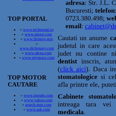
adresa
: Str. J.L. 
Bucuresti;
telefon
0723.380.498;
web
TOP PORTAL
email
:
cabinet@de
»
www.technorati.ro
»
www.about.com
Cautati un anume
ca
»
www.firstgov.gov
»
judetul in care aces
www.dictionary.com
judet nu contine 
»
www.alexa.com
»
www.myspace.com
dentist
inscris, atun
(
click aici
). Daca in
stomatologice
si cel
TOP MOTOR
afla printre ele, putet
CAUTARE
Cabinete stomatolo
»
www.google.com
»
www.yahoo.com
intreaga tara ve
»
search.msn.com
»
www.ask.com
medicala
.