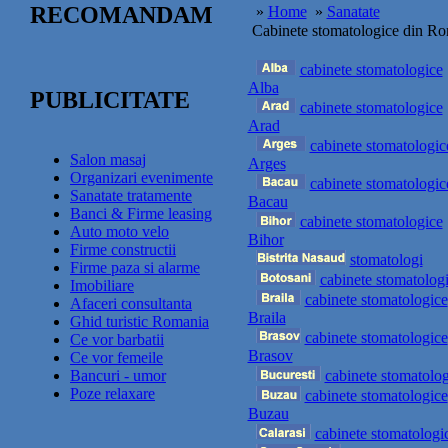
RECOMANDAM
»
Home
»
Sanatate
Cabinete stomatologice din R
cabinete stomatologice
Alba
PUBLICITATE
cabinete stomatologice
Arad
cabinete stomatologic
Salon masaj
Arges
Organizari evenimente
cabinete stomatologic
Sanatate tratamente
Bacau
Banci & Firme leasing
cabinete stomatologice
Auto moto velo
Bihor
Firme constructii
stomatologi
Firme paza si alarme
cabinete stomatolog
Imobiliare
cabinete stomatologice
Afaceri consultanta
Braila
Ghid turistic Romania
cabinete stomatologice
Ce vor barbatii
Brasov
Ce vor femeile
Bancuri - umor
cabinete stomatolog
Poze relaxare
cabinete stomatologice
Buzau
cabinete stomatologi