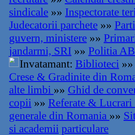
sindicale
»»
Inspectorate teri
Judecatorii parchete
»»
Part
guvern, ministere
»»
Primar
jandarmi, SRI
»»
Politia AB
Invatamant:
Biblioteci
»»
Crese & Gradinite din Rom
alte limbi
»»
Ghid de conve
copii
»»
Referate & Lucrari
generale din Romania
»»
Si
si academii
particulare