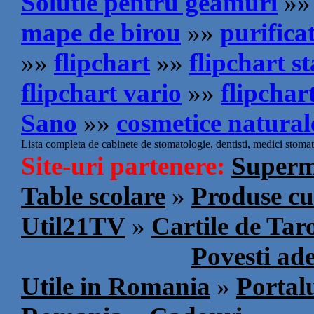
Solutie pentru geamuri
»»
mape de birou
»»
purifica
»»
flipchart
»»
flipchart s
flipchart vario
»»
flipchar
Sano
»»
cosmetice natural
Lista completa de cabinete de stomatologie, dentisti, medici stomatol
Site-uri partenere:
Superm
Table scolare
»
Produse cu
Util21TV
»
Cartile de Tar
Povesti ad
Utile in Romania
»
Portalu