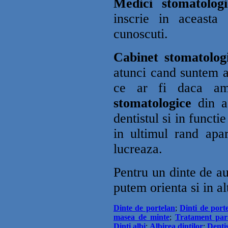
Medici stomatologi
inscrie in aceasta
cunoscuti.
Cabinet stomatolog
atunci cand suntem a
ce ar fi daca a
stomatologice
din ac
dentistul si in functi
in ultimul rand apa
lucreaza.
Pentru un dinte de au
putem orienta si in al
Dinte de portelan
;
Dinti de port
masea de minte
;
Tratament par
Dinti albi
;
Albirea dintilor
;
Dentis