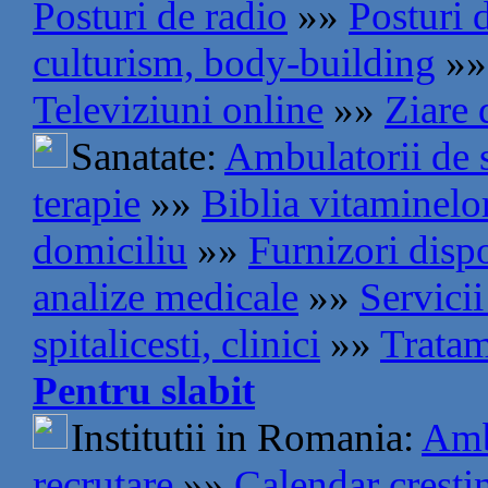
Posturi de radio
»»
Posturi 
culturism, body-building
»»
Televiziuni online
»»
Ziare 
Sanatate:
Ambulatorii de s
terapie
»»
Biblia vitaminelo
domiciliu
»»
Furnizori disp
analize medicale
»»
Servici
spitalicesti, clinici
»»
Tratam
Pentru slabit
Institutii in Romania:
Amb
recrutare
»»
Calendar cresti