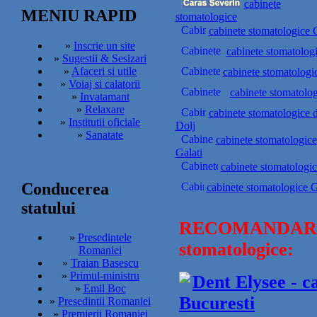
cabinete
MENIU RAPID
stomatologice
cabinete stomatologice 
»
Inscrie un site
cabinete stomatolog
»
Sugestii & Sesizari
»
Afaceri si utile
cabinete stomatologi
»
Voiaj si calatorii
cabinete stomatolog
»
Invatamant
»
Relaxare
cabinete stomatologice 
»
Institutii oficiale
Dolj
»
Sanatate
cabinete stomatologice
Galati
cabinete stomatologic
Conducerea
cabinete stomatologice G
statului
RECOMANDARE
»
Presedintele
stomatologice:
Romaniei
»
Traian Basescu
»
Primul-ministru
Dent Elysee - c
»
Emil Boc
Bucuresti
»
Presedintii Romaniei
»
Premierii Romaniei