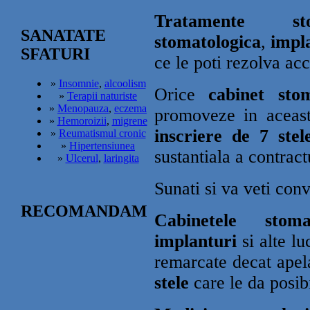
Tratamente stom
SANATATE
stomatologica
,
impl
SFATURI
ce le poti rezolva ac
»
Insomnie
,
alcoolism
Orice
cabinet stom
»
Terapii naturiste
»
Menopauza
,
eczema
promoveze in aceast
»
Hemoroizii
,
migrene
inscriere de 7 stel
»
Reumatismul cronic
»
Hipertensiunea
sustantiala a contract
»
Ulcerul
,
laringita
Sunati si va veti con
RECOMANDAM
Cabinetele stom
implanturi
si alte lu
remarcate decat apel
stele
care le da posibi