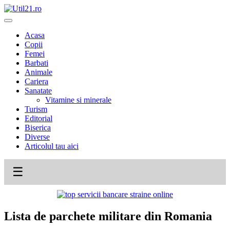
Skip
to
content
Acasa
Copii
Femei
Barbati
Animale
Cariera
Sanatate
Vitamine si minerale
Turism
Editorial
Biserica
Diverse
Articolul tau aici
☰
Lista de parchete militare din Romania