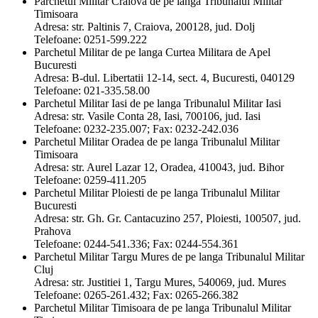
Parchetul Militar Craiova de pe langa Tribunalul Militar
Timisoara
Adresa: str. Paltinis 7, Craiova, 200128, jud. Dolj
Telefoane: 0251-599.222
Parchetul Militar de pe langa Curtea Militara de Apel
Bucuresti
Adresa: B-dul. Libertatii 12-14, sect. 4, Bucuresti, 040129
Telefoane: 021-335.58.00
Parchetul Militar Iasi de pe langa Tribunalul Militar Iasi
Adresa: str. Vasile Conta 28, Iasi, 700106, jud. Iasi
Telefoane: 0232-235.007; Fax: 0232-242.036
Parchetul Militar Oradea de pe langa Tribunalul Militar
Timisoara
Adresa: str. Aurel Lazar 12, Oradea, 410043, jud. Bihor
Telefoane: 0259-411.205
Parchetul Militar Ploiesti de pe langa Tribunalul Militar
Bucuresti
Adresa: str. Gh. Gr. Cantacuzino 257, Ploiesti, 100507, jud.
Prahova
Telefoane: 0244-541.336; Fax: 0244-554.361
Parchetul Militar Targu Mures de pe langa Tribunalul Militar
Cluj
Adresa: str. Justitiei 1, Targu Mures, 540069, jud. Mures
Telefoane: 0265-261.432; Fax: 0265-266.382
Parchetul Militar Timisoara de pe langa Tribunalul Militar