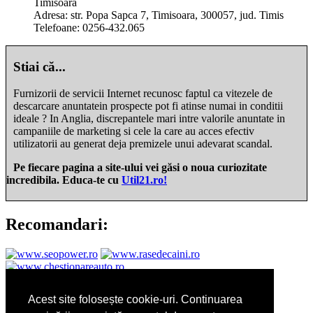
Timisoara
Adresa: str. Popa Sapca 7, Timisoara, 300057, jud. Timis
Telefoane: 0256-432.065
Stiai că...
Furnizorii de servicii Internet recunosc faptul ca vitezele de
descarcare anuntatein prospecte pot fi atinse numai in conditii
ideale ? In Anglia, discrepantele mari intre valorile anuntate in
campaniile de marketing si cele la care au acces efectiv
utilizatorii au generat deja premizele unui adevarat scandal.
Pe fiecare pagina a site-ului vei găsi o noua curiozitate
incredibila. Educa-te cu
Util21.ro!
Recomandari:
Sarcina pe luni:
Acest site folosește cookie-uri. Continuarea