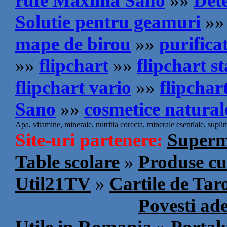
rufe Maxima Sano
»»
Det
Solutie pentru geamuri
»»
mape de birou
»»
purifica
»»
flipchart
»»
flipchart s
flipchart vario
»»
flipchar
Sano
»»
cosmetice natural
Apa, vitamine, minerale, nutritia corecta, minerale esentiale, supli
Site-uri partenere:
Superm
Table scolare
»
Produse cu
Util21TV
»
Cartile de Tar
Povesti ad