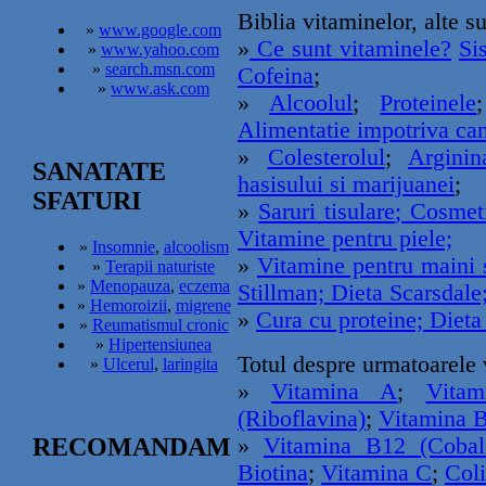
Biblia vitaminelor, alte s
»
www.google.com
»
Ce sunt vitaminele?
Si
»
www.yahoo.com
»
search.msn.com
Cofeina
;
»
www.ask.com
»
Alcoolul
;
Proteinele
Alimentatie impotriva can
»
Colesterolul
;
Arginin
SANATATE
hasisului si marijuanei
;
SFATURI
»
Saruri tisulare
; Cosmeti
Vitamine pentru piele;
»
Insomnie
,
alcoolism
»
Vitamine pentru maini 
»
Terapii naturiste
»
Menopauza
,
eczema
Stillman;
Dieta Scarsdale
»
Hemoroizii
,
migrene
»
Cura cu proteine;
Dieta
»
Reumatismul cronic
»
Hipertensiunea
Totul despre urmatoarele 
»
Ulcerul
,
laringita
»
Vitamina A
;
Vitam
(Riboflavina)
;
Vitamina B
RECOMANDAM
»
Vitamina B12 (Cobal
Biotina
;
Vitamina C
;
Col