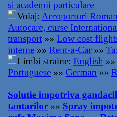
si academii
particulare
Voiaj:
Aeroporturi Roman
Autocare, curse Internationa
transport
»»
Low cost flight
interne
»»
Rent-a-Car
»»
Ta
Limbi straine:
English
»»
Portuguese
»»
German
»»
R
Solutie impotriva gandaci
tantarilor
»»
Spray impotr