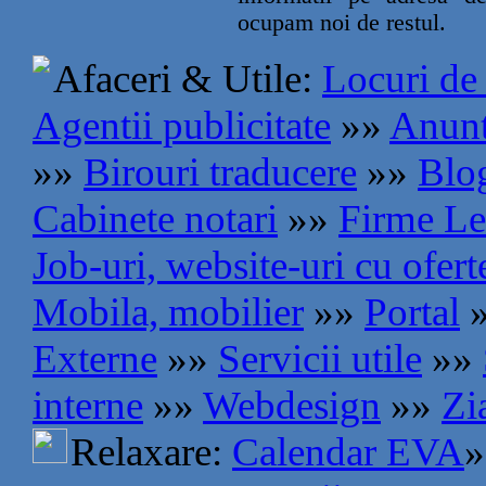
ocupam noi de restul.
Afaceri & Utile:
Locuri de
Agentii publicitate
»»
Anunt
»»
Birouri traducere
»»
Blog
Cabinete notari
»»
Firme Le
Job-uri, website-uri cu ofer
Mobila, mobilier
»»
Portal
Externe
»»
Servicii utile
»»
interne
»»
Webdesign
»»
Zi
Relaxare:
Calendar EVA
»