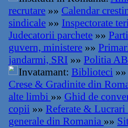
recrutare
»»
Calendar cresti
sindicale
»»
Inspectorate teri
Judecatorii parchete
»»
Part
guvern, ministere
»»
Primar
jandarmi, SRI
»»
Politia AB
Invatamant:
Biblioteci
»»
Crese & Gradinite din Rom
alte limbi
»»
Ghid de conve
copii
»»
Referate & Lucrari
generale din Romania
»»
Si