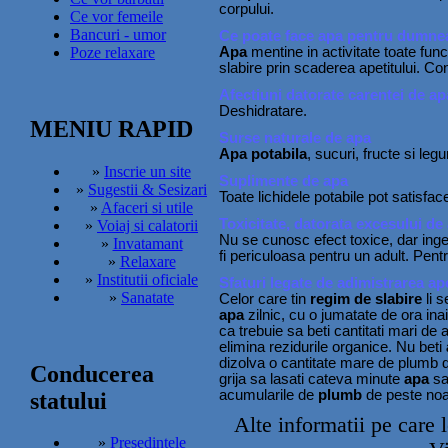
corpului.
Ce vor femeile
Bancuri - umor
Ce poate face apa pentru dumne
Poze relaxare
Apa
mentine in activitate toate func
slabire prin scaderea apetitului. Con
Afectiuni datorate carentei de ap
Deshidratare.
MENIU RAPID
Surse naturale de apa
Apa potabila
, sucuri, fructe si leg
»
Inscrie un site
Suplimente de apa
»
Sugestii & Sesizari
Toate lichidele potabile pot satisfac
»
Afaceri si utile
Toxicitate, datorata excesului de
»
Voiaj si calatorii
Nu se cunosc efect toxice, dar inger
»
Invatamant
fi periculoasa pentru un adult. Pentr
»
Relaxare
»
Institutii oficiale
Sfaturi legate de adimistrarea ap
»
Sanatate
Celor care tin
regim de slabire
li 
apa
zilnic, cu o jumatate de ora inai
ca trebuie sa beti cantitati mari de
elimina rezidurile organice. Nu beti
dizolva o cantitate mare de plumb
Conducerea
grija sa lasati cateva minute
apa
sa
acumularile de
plumb
de peste noa
statului
Alte informatii pe care l
»
Presedintele