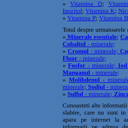
»
Vitamina D
;
Vitami
Inozitol
;
Vitamina K
;
Nic
»
Vitamina P
;
Vitamina 
Totul despre urmatoarele 
»
Minerale esentiale
;
Ca
Cobaltul
- minerale;
»
Cromul
- minerale;
Cu
Fluor
- minerale;
»
Fosfor
- minerale;
Iod
Manganul
- minerale;
»
Molibdenul
- minera
minerale;
Sodiul
- minera
»
Sulful
- minerale;
Zinc
Cunoasteti alte informati
slabire, care nu sunt in
apara pe internet la ac
informatii pe adresa d