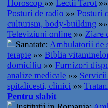
Horoscop
»»
Lectii Tarot
»»
Posturi de radio
»»
Posturi 
culturism, body-building
»»
Televiziuni online
»»
Ziare 
Sanatate:
Ambulatorii de s
terapie
»»
Biblia vitaminelo
domiciliu
»»
Furnizori disp
analize medicale
»»
Servici
spitalicesti, clinici
»»
Tratam
Pentru slabit
Institutii in Romania:
Amb