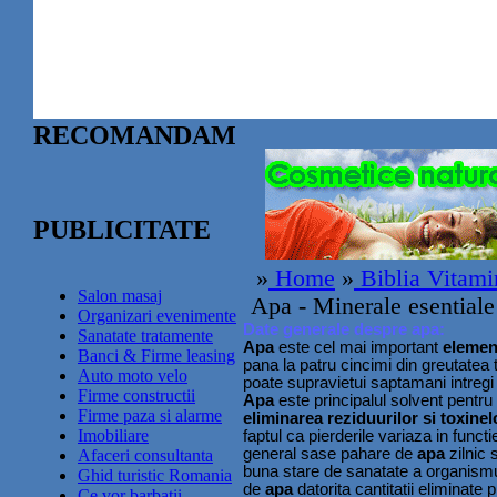
RECOMANDAM
PUBLICITATE
»
Home
»
Biblia Vitami
Salon masaj
Apa
- Minerale esential
Organizari evenimente
Date generale despre apa:
Sanatate tratamente
Apa
este cel mai important
element
Banci & Firme leasing
pana la patru cincimi din greutatea 
Auto moto velo
poate supravietui saptamani intregi
Firme constructii
Apa
este principalul solvent pentru t
Firme paza si alarme
eliminarea reziduurilor si toxinel
Imobiliare
faptul ca pierderile variaza in functi
general sase pahare de
apa
zilnic 
Afaceri consultanta
buna stare de sanatate a organism
Ghid turistic Romania
de
apa
datorita cantitatii eliminate 
Ce vor barbatii