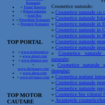
Vi
Romaniei
Cosmetice naturale:
»
Traian Basescu
»
Cosmetice naturale cu 
»
Primul-ministru
»
Emil Boc
»
Cosmetice naturale folos
»
Presedintii Romaniei
»
Cosmetice naturale in E
»
Premierii Romaniei
»
Cosmetice naturale in G
»
Cosmetice naturale in 
»
Cosmetice naturale pent
TOP PORTAL
»
Cosmetice naturale prod
»
www.technorati.ro
»
Cosmetice naturale 
»
www.about.com
naturale
;
»
www.firstgov.gov
»
Cosmetice naturale s
»
www.dictionary.com
timpului
;
»
www.alexa.com
»
Cosmetica notiuni intro
»
www.myspace.com
»
Cosmetice naturale pen
»
Cosmetice naturale prep
»
Cosmetice bio viitorul fr
TOP MOTOR
»
Avantajele cosmeticelor
CAUTARE