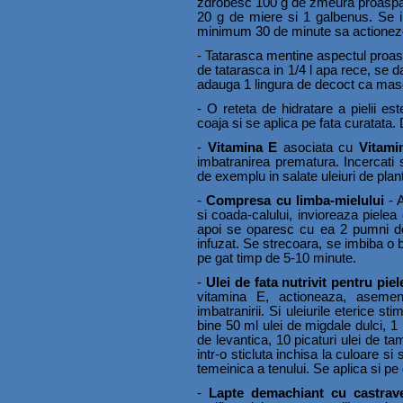
zdrobesc 100 g de zmeura proaspat
20 g de miere si 1 galbenus. Se in
minimum 30 de minute sa actioneze
- Tatarasca mentine aspectul proaspa
de tatarasca in 1/4 l apa rece, se d
adauga 1 lingura de decoct ca masc
- O reteta de hidratare a pielii es
coaja si se aplica pe fata curatata.
-
Vitamina E
asociata cu
Vitami
imbatranirea prematura. Incercati 
de exemplu in salate uleiuri de plan
-
Compresa cu limba-mielului
- A
si coada-calului, invioreaza pielea 
apoi se oparesc cu ea 2 pumni de 
infuzat. Se strecoara, se imbiba o bu
pe gat timp de 5-10 minute.
-
Ulei de fata nutrivit pentru pie
vitamina E, actioneaza, asemeni 
imbatranirii. Si uleiurile eterice s
bine 50 ml ulei de migdale dulci, 1 
de levantica, 10 picaturi ulei de tam
intr-o sticluta inchisa la culoare s
temeinica a tenului. Se aplica si pe
-
Lapte demachiant cu castrav