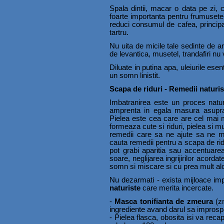
Spala dintii, macar o data pe zi,
foarte importanta pentru frumusete ta,
reduci consumul de cafea, principalu
tartru.
Nu uita de micile tale sedinte de ar
de levantica, musetel, trandafiri nu 
Diluate in putina apa, uleiurile ese
un somn linistit.
Scapa de riduri - Remedii naturis
Imbatranirea este un proces natur
amprenta in egala masura asupra i
Pielea este cea care are cel mai m
formeaza cute si riduri, pielea si m
remedii care sa ne ajute sa ne me
cauta remedii pentru a scapa de ridu
pot grabi aparitia sau accentuarea 
soare, neglijarea ingrijirilor acord
somn si miscare si cu prea mult alc
Nu dezarmati - exista mijloace impo
naturiste
care merita incercate.
-
Masca tonifianta de zmeura
(zm
ingrediente avand darul sa improsp
- Pielea flasca, obosita isi va reca