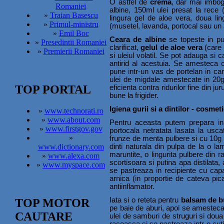
O astfel de
crema
, dar mai imboga
Romaniei
albine, 150ml ulei presat la rece
»
Traian Basescu
lingura gel de aloe vera, doua lingu
»
Primul-ministru
(musetel, lavanda, portocal sau un a
»
Emil Boc
Ceara de albine
se topeste in put
»
Presedintii Romaniei
clarificat,
gelul de aloe vera
(care 
»
Premierii Romaniei
si uleiul volatil. Se pot adauga si 
antirid al acestuia. Se amesteca
pune intr-un vas de portelan in car
ulei de migdale amestecate in 20g
TOP PORTAL
eficienta contra ridurilor fine din ju
bune la frigider.
Igiena gurii si a dintilor - cosmet
»
www.technorati.ro
»
www.about.com
Pentru aceasta putem prepara in
»
www.firstgov.gov
portocala netratata lasata la us
»
frunze de menta pulbere si cu 10g
dinti naturala din pulpa de la o l
www.dictionary.com
maruntite, o lingurita pulbere din r
»
www.alexa.com
scortisoara si putina apa distilat
»
www.myspace.com
se pastreaza in recipiente cu capa
arnica (in proportie de cateva pi
antiinflamator.
Iata si o reteta pentru
balsam de b
TOP MOTOR
pe baie de aburi, apoi se amesteca c
CAUTARE
ulei de samburi de struguri si doua 