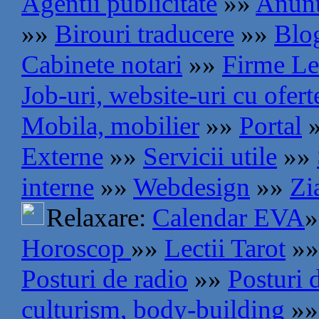
Agentii publicitate
»»
Anunt
»»
Birouri traducere
»»
Blog
Cabinete notari
»»
Firme Le
Job-uri, website-uri cu ofer
Mobila, mobilier
»»
Portal
Externe
»»
Servicii utile
»»
interne
»»
Webdesign
»»
Zi
Relaxare:
Calendar EVA
»
Horoscop
»»
Lectii Tarot
»»
Posturi de radio
»»
Posturi 
culturism, body-building
»»