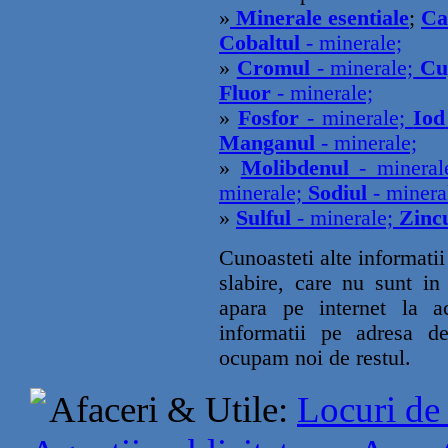
»
Minerale esentiale
;
Ca
Cobaltul
- minerale;
»
Cromul
- minerale;
Cu
Fluor
- minerale;
»
Fosfor
- minerale;
Iod
Manganul
- minerale;
»
Molibdenul
- minera
minerale;
Sodiul
- minera
»
Sulful
- minerale;
Zinc
Cunoasteti alte informati
slabire, care nu sunt in
apara pe internet la ac
informatii pe adresa d
ocupam noi de restul.
Afaceri & Utile:
Locuri de