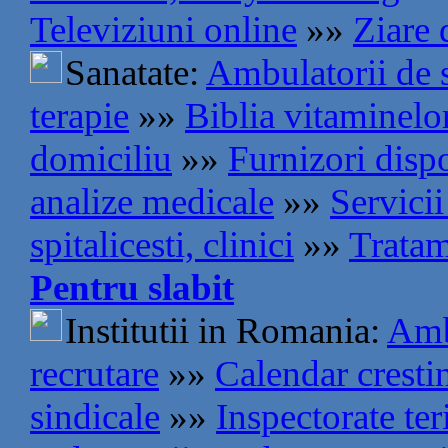
Televiziuni online
»»
Ziare 
Sanatate:
Ambulatorii de s
terapie
»»
Biblia vitaminelo
domiciliu
»»
Furnizori disp
analize medicale
»»
Servici
spitalicesti, clinici
»»
Tratam
Pentru slabit
Institutii in Romania:
Amb
recrutare
»»
Calendar cresti
sindicale
»»
Inspectorate teri