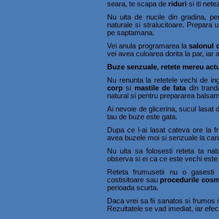
seara, te scapa de
riduri
si iti net
Nu uita de nucile din gradina, pent
naturale si stralucitoare. Prepara u
pe saptamana.
Vei anula programarea la
salonul 
vei avea culoarea dorita la par, iar a
Buze senzuale, retete mereu actu
Nu renunta la retetele vechi de ing
corp
si
mastile de fata
din tranda
natural si pentru prepararea balsam
Ai nevoie de glicerina, sucul lasat 
tau de buze este gata.
Dupa ce l-ai lasat cateva ore la fr
avea buzele moi si senzuale la care
Nu uita sa folosesti reteta ta natu
observa si ei ca ce este vechi este 
Reteta frumusetii nu o gasesti
costisitoare sau
procedurile cosm
perioada scurta.
Daca vrei sa fii sanatos si frumos in
Rezultatele se vad imediat, iar efec