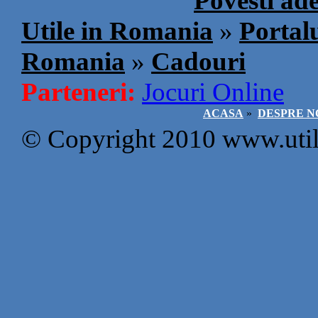
Povesti ad
Utile in Romania
»
Portalu
Romania
»
Cadouri
Parteneri:
Jocuri Online
ACASA
»
DESPRE N
© Copyright 2010 www.util21