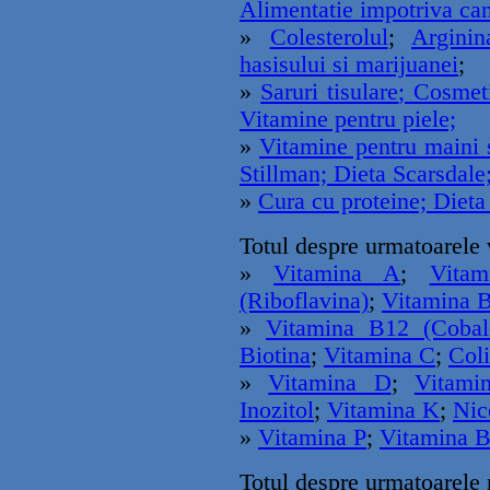
Alimentatie impotriva can
»
Colesterolul
;
Arginin
hasisului si marijuanei
;
»
Saruri tisulare
; Cosmeti
Vitamine pentru piele;
»
Vitamine pentru maini 
Stillman;
Dieta Scarsdale
»
Cura cu proteine;
Dieta
Totul despre urmatoarele 
»
Vitamina A
;
Vitam
(Riboflavina)
;
Vitamina B
»
Vitamina B12 (Cobal
Biotina
;
Vitamina C
;
Col
»
Vitamina D
;
Vitami
Inozitol
;
Vitamina K
;
Nic
»
Vitamina P
;
Vitamina 
Totul despre urmatoarele 