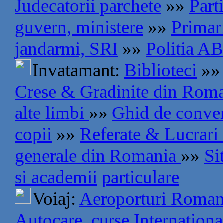
Judecatorii parchete
»»
Part
guvern, ministere
»»
Primar
jandarmi, SRI
»»
Politia AB
Invatamant:
Biblioteci
»»
Crese & Gradinite din Rom
alte limbi
»»
Ghid de conve
copii
»»
Referate & Lucrari
generale din Romania
»»
Si
si academii
particulare
Voiaj:
Aeroporturi Roman
Autocare, curse Internationa