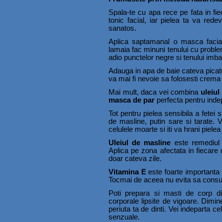
Spala-te cu apa rece pe fata in f
tonic facial, iar pielea ta va rede
sanatos.
Aplica saptamanal o masca facia
lamaia fac minuni tenului cu proble
adio punctelor negre si tenului imba
Adauga in apa de baie cateva picaturi
va mai fi nevoie sa folosesti crema 
Mai mult, daca vei combina
uleiul
masca de par
perfecta pentru indep
Tot pentru pielea sensibila a fetei s
de masline, putin sare si tarate. 
celulele moarte si iti va hrani piele
Uleiul de masline
este remediul p
Aplica pe zona afectata in fiecare
doar cateva zile.
Vitamina E
este foarte importanta p
Tocmai de aceea nu evita sa consu
Poti prepara si masti de corp 
corporale lipsite de vigoare. Dimin
periuta ta de dinti. Vei indeparta c
senzuale.