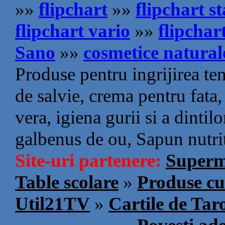
»»
flipchart
»»
flipchart s
flipchart vario
»»
flipchar
Sano
»»
cosmetice natural
Produse pentru ingrijirea ten
de salvie, crema pentru fata,
vera, igiena gurii si a dinti
galbenus de ou, Sapun nutri
Site-uri partenere:
Superm
Table scolare
»
Produse cu
Util21TV
»
Cartile de Tar