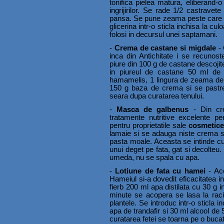
tonifica pielea matura, eliberand-o 
ingrijirilor. Se rade 1/2 castrave
pansa. Se pune zeama peste care s
glicerina intr-o sticla inchisa la cu
folosi in decursul unei saptamani.
-
Crema de castane si migdale
- 
inca din Antichitate i se recunost
piure din 100 g de castane descojit
in piureul de castane 50 ml de
hamamelis, 1 lingura de zeama de 
150 g baza de crema si se pastrea
seara dupa curatarea tenului.
-
Masca de galbenus
- Din cre
tratamente nutritive excelente p
pentru proprietatile sale
cosmetic
lamaie si se adauga niste crema s
pasta moale. Aceasta se intinde cu
unui deget pe fata, gat si decolte
umeda, nu se spala cu apa.
-
Lotiune de fata cu hamei
- Ace
Hameiul si-a dovedit eficacitatea in 
fierb 200 ml apa distilata cu 30 g 
minute se acopera se lasa la racit
plantele. Se introduc intr-o sticla
apa de trandafir si 30 ml alcool de
curatarea fetei se toarna pe o bucat