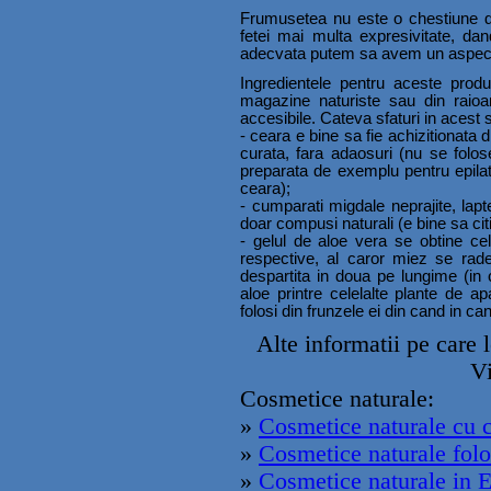
Frumusetea nu este o chestiune de
fetei mai multa expresivitate, dan
adecvata putem sa avem un aspect pla
Ingredientele pentru aceste prod
magazine naturiste sau din raioan
accesibile. Cateva sfaturi in acest 
- ceara e bine sa fie achizitionata d
curata, fara adaosuri (nu se folo
preparata de exemplu pentru epilat,
ceara);
- cumparati migdale neprajite, lapt
doar compusi naturali (e bine sa cit
- gelul de aloe vera se obtine ce
respective, al caror miez se rad
despartita in doua pe lungime (in 
aloe printre celelalte plante de 
folosi din frunzele ei din cand in can
Alte informatii pe care l
Vi
Cosmetice naturale:
»
Cosmetice naturale cu 
»
Cosmetice naturale folos
»
Cosmetice naturale in E