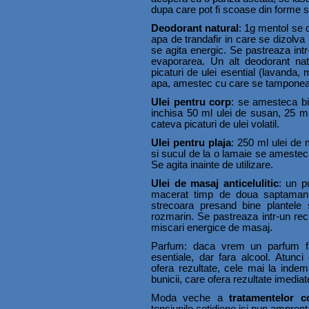
dupa care pot fi scoase din forme s
Deodorant natural
: 1g mentol se 
apa de trandafir in care se dizolva
se agita energic. Se pastreaza intr-
evaporarea. Un alt deodorant natu
picaturi de ulei esential (lavanda, 
apa, amestec cu care se tamponeaza
Ulei pentru corp
: se amesteca bin
inchisa 50 ml ulei de susan, 25 ml
cateva picaturi de ulei volatil.
Ulei pentru plaja
: 250 ml ulei de 
si sucul de la o lamaie se amesteca 
Se agita inainte de utilizare.
Ulei de masaj anticelulitic
: un p
macerat timp de doua saptamani
strecoara presand bine plantele 
rozmarin. Se pastreaza intr-un recip
miscari energice de masaj.
Parfum: daca vrem un parfum fa
esentiale, dar fara alcool. Atunc
ofera rezultate, cele mai la indem
bunicii, care ofera rezultate imedia
Moda veche a
tratamentelor c