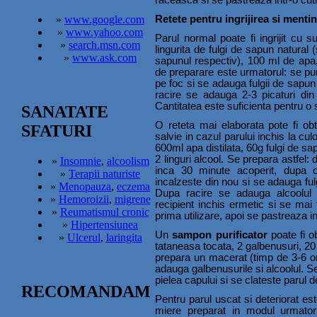
raceasca si se pastreaza intr-o cut
Retete pentru ingrijirea si menti
»
www.google.com
»
www.yahoo.com
Parul normal poate fi ingrijit cu 
»
search.msn.com
lingurita de fulgi de sapun natural
»
www.ask.com
sapunul respectiv), 100 ml de apa,
de preparare este urmatorul: se pune
pe foc si se adauga fulgii de sap
racire se adauga 2-3 picaturi din u
Cantitatea este suficienta pentru o 
SANATATE
O reteta mai elaborata pote fi obti
SFATURI
salvie in cazul parului inchis la cu
600ml apa distilata, 60g fulgi de sa
2 linguri alcool. Se prepara astfel:
»
Insomnie
,
alcoolism
inca 30 minute acoperit, dupa 
»
Terapii naturiste
incalzeste din nou si se adauga fu
»
Menopauza
,
eczema
Dupa racire se adauga alcoolul a
»
Hemoroizii
,
migrene
recipient inchis ermetic si se mai 
»
Reumatismul cronic
prima utilizare, apoi se pastreaza in
»
Hipertensiunea
Un
sampon purificator
poate fi o
»
Ulcerul
,
laringita
tataneasa tocata, 2 galbenusuri, 2
prepara un macerat (timp de 3-6 or
adauga galbenusurile si alcoolul. S
pielea capului si se clateste parul d
RECOMANDAM
Pentru parul uscat si deteriorat est
miere preparat in modul urmato