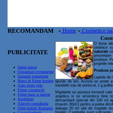
RECOMANDAM
»
Home
»
Cosmetice nat
Cosm
O buna alt
sintetice s
PUBLICITATE
naturale
us
prezentam i
produse. Po
propriile ret
Salon masaj
Produse pen
Organizari evenimente
Sanatate tratamente
Laptele de 
Banci & Firme leasing
tipurile de ten. Acesta se poate 
Auto moto velo
trandafiri sau de portocal, 1 g pulb
Firme constructii
Migdalele se piseaza turnand cate 
Firme paza si alarme
angelica si se amesteca bine to
Imobiliare
demachiant special din 100 ml apa
Afaceri consultanta
(maxim 30oC) pentru a putea dizolva
Ghid turistic Romania
adauga 20 ml ulei de migdale dul
frigider. Cantitatile sunt suficien
Ce vor barbatii