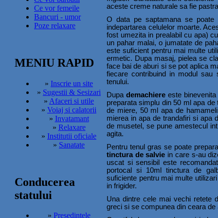
aceste creme naturale sa fie pastrate 
Ce vor femeile
Bancuri - umor
O data pe saptamana se poate rea
Poze relaxare
indepartarea celulelor moarte. Ace
fost umezita in prealabil cu apa) c
un pahar malai, o jumatate de paha
este suficient pentru mai multe util
ermetic. Dupa masaj, pielea se cl
MENIU RAPID
face bai de aburi si se pot aplica m
fiecare contribuind in modul sau sp
tenului.
»
Inscrie un site
»
Sugestii & Sesizari
Dupa
demachiere
este binevenita o
»
Afaceri si utile
preparata simplu din 50 ml apa de tr
»
Voiaj si calatorii
de miere, 50 ml apa de hamamelis 
»
Invatamant
mierea in apa de trandafiri si apa 
de musetel, se pune amestecul intr-
»
Relaxare
agita.
»
Institutii oficiale
»
Sanatate
Pentru tenul gras se poate prepar
tinctura de salvie
in care s-au dizo
uscat si sensibil este recomandat
portocal si 10ml tinctura de gal
suficiente pentru mai multe utilizar
Conducerea
in frigider.
statului
Una dintre cele mai vechi retete
greci si se compunea din ceara de al
»
Presedintele