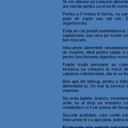
Te vei obisnui sa consumi alimente
are nevoie pentru ca el sa fie mere
Pentru a fi mereu in forma, nu sar
putin de sapte sau opt ore. Es
organismului.
Evita pe cat posibil sedentarismul. M
saptamana, sau urca pe munte ori p
faci miscare.
Inlocuieste alimentele nesanatoase d
de masline, ideal pentru salate si 
pentru functionarea digestiva norma
Foarte multe persoane au colester
incearca sa consumi la micul de
valoarea colesterolului, dar te va fer
Bea apa din belsug, pentru o hidra
alimentatia ta. Un mar la serviciu s
vitamine.
Nu evita laptele, branza, smantana 
unde nu ai timp sa mananci cons
metabolism si il vei prelua din fiec
Sucurile acidulate, care contin indul
Inlocuieste-le cu apa plata, putina 
Frumusete prin metoda naturista