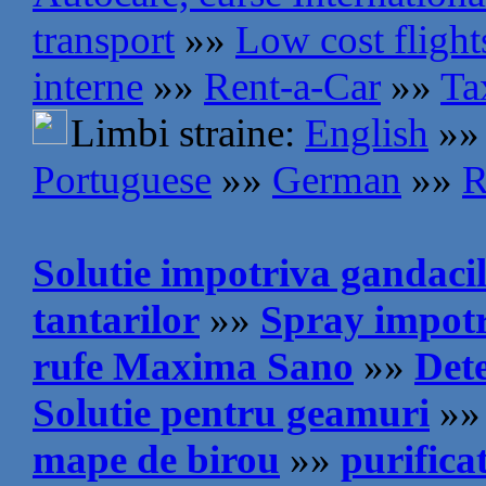
transport
»»
Low cost flight
interne
»»
Rent-a-Car
»»
Ta
Limbi straine:
English
»»
Portuguese
»»
German
»»
R
Solutie impotriva gandaci
tantarilor
»»
Spray impotr
rufe Maxima Sano
»»
Det
Solutie pentru geamuri
»»
mape de birou
»»
purifica