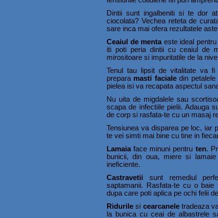
tensiunile cotidiene isi pun amprent
Dintii sunt ingalbeniti si te dor
ciocolata? Vechea reteta de curatare
sare inca mai ofera rezultatele aste
Ceaiul de menta
este ideal pentru 
iti poti peria dintii cu ceaiul de
mirositoare si impuritatile de la nivel
Tenul tau lipsit de vitalitate va fi
prepara
masti faciale
din petalele 
pielea isi va recapata aspectul san
Nu uita de migdalele sau scortisoa
scapa de infectiile pielii. Adauga s
de corp si rasfata-te cu un masaj r
Tensiunea va disparea pe loc, iar pi
te vei simti mai bine cu tine in fiecar
Lamaia
face minuni pentru
ten
. P
bunicii, din oua, miere si lamaie
ineficiente.
Castravetii
sunt remediul perf
saptamanii. Rasfata-te cu o baie f
dupa care poti aplica pe ochi felii 
Ridurile
si
cearcanele
tradeaza var
la bunica cu ceai de albastrele s