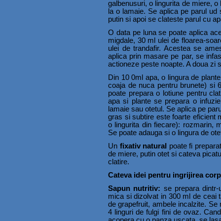
galbenusuri, o lingurita de miere, o
la o lamaie. Se aplica pe parul u
putin si apoi se clateste parul cu a
O data pe luna se poate aplica acest
migdale, 30 ml ulei de floarea-soare
ulei de trandafir. Acestea se ame
aplica prin masare pe par, se infas
actioneze peste noapte. A doua zi s
Din 10 0ml apa, o lingura de plan
coaja de nuca pentru brunete) si 6
poate prepara o lotiune pentru cla
apa si plante se prepara o infuzi
lamaie sau otetul. Se aplica pe paru
gras si subtire este foarte eficien
o lingurita din fiecare): rozmarin, 
Se poate adauga si o lingura de otet
Un
fixativ natural
poate fi prepara
de miere, putin otet si cateva picatur
clatire.
Cateva idei pentru ingrijirea cor
Sapun nutritiv:
se prepara dintr-
mica si dizolvat in 300 ml de ceai t
de grapefruit, ambele incalzite. Se
4 linguri de fulgi fini de ovaz. C
acopera cu o panza uscata, se lasa 