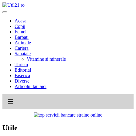
Skip
to
content
Acasa
Copii
Femei
Barbati
Animale
Cariera
Sanatate
Vitamine si minerale
Turism
Editorial
Biserica
Diverse
Articolul tau aici
☰
Utile