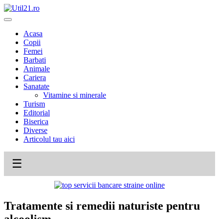
Skip
to
content
Acasa
Copii
Femei
Barbati
Animale
Cariera
Sanatate
Vitamine si minerale
Turism
Editorial
Biserica
Diverse
Articolul tau aici
☰
Tratamente si remedii naturiste pentru
alcoolism