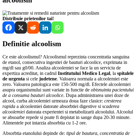
Distribuie prietenilor tai!
Definitie alcoolism
Ce este alcoolismul? Alcoolismul reprezinta concentratia sanguina
de etanol, consecutiva ingestiei de bauturi alcoolice, exprimata in
mg/dl sau g0/00. Analiza alcoolemiei se face la un serviciu de
expertiza acreditat, in cadrul
Institutului Medico Legal
, la
spitalele
de urgenta
si cele
judetene
. Valoarea normala a alcoolemiei este
zero. Valoarea patologica este 150-500 mg/dl. Efectele alcoolemiei
asupra organismului sunt variate in functie de
obisnuinta pacientului
de a consuma bauturi alcoolice
. Dupa administrarea unei doze de
alcool, curba alcoolemiei urmeaza doua faze clasice:
cresterea
rapida
a alcoolemiei datorate absorbtiei digestive si
scaderea
alcoolemiei
datorata experientei si metabolizarii alcoolului. Alcoolul
se absoarbe repede si poate fi depistat in sange dupa 20-30 minute.
Alimentele pot intarzia absorbtia cu 1-2 ore.
Absorbtia etanolului depinde de:
tipul de bautura
,
concentratia de