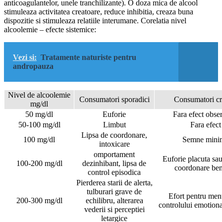
anticoagulantelor, unele tranchilizante). O doza mica de alcool
stimuleaza activitatea creatoare, reduce inhibitia, creaza buna
dispozitie si stimuleaza relatiile interumane. Corelatia nivel
alcoolemie – efecte sistemice:
Vezi si:
Tratamente naturiste pentru
andropauza
Nivel de alcoolemie
Consumatori sporadici
Consumatori cr
mg/dl
50 mg/dl
Euforie
Fara efect obse
50-100 mg/dl
Limbut
Fara efect
Lipsa de coordonare,
100 mg/dl
Semne mini
intoxicare
omportament
Euforie placuta sau
100-200 mg/dl
dezinhibant, lipsa de
coordonare be
control episodica
Pierderea starii de alerta,
tulburari grave de
Efort pentru men
200-300 mg/dl
echilibru, alterarea
controlului emotiona
vederii si perceptiei
letargice