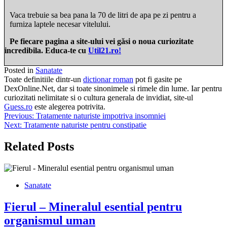
Vaca trebuie sa bea pana la 70 de litri de apa pe zi pentru a
furniza laptele necesar vitelului.
Pe fiecare pagina a site-ului vei găsi o noua curiozitate
incredibila. Educa-te cu
Util21.ro!
Posted in
Sanatate
Toate definitiile dintr-un
dictionar roman
pot fi gasite pe
DexOnline.Net, dar si toate sinonimele si rimele din lume. Iar pentru
curiozitati nelimitate si o cultura generala de invidiat, site-ul
Guess.ro
este alegerea potrivita.
Navigare
Previous:
Tratamente naturiste impotriva insomniei
Next:
Tratamente naturiste pentru constipatie
în
articole
Related Posts
Sanatate
Fierul – Mineralul esential pentru
organismul uman