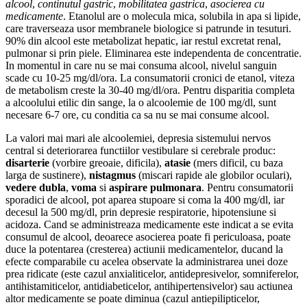
alcool
,
continutul gastric
,
mobilitatea gastrica
,
asocierea cu
medicamente
. Etanolul are o molecula mica, solubila in apa si lipide,
care traverseaza usor membranele biologice si patrunde in tesuturi.
90% din alcool este metabolizat hepatic, iar restul excretat renal,
pulmonar si prin piele. Eliminarea este independenta de concentratie.
In momentul in care nu se mai consuma alcool, nivelul sanguin
scade cu 10-25 mg/dl/ora. La consumatorii cronici de etanol, viteza
de metabolism creste la 30-40 mg/dl/ora. Pentru disparitia completa
a alcoolului etilic din sange, la o alcoolemie de 100 mg/dl, sunt
necesare 6-7 ore, cu conditia ca sa nu se mai consume alcool.
La valori mai mari ale alcoolemiei, depresia sistemului nervos
central si deteriorarea functiilor vestibulare si cerebrale produc:
disarterie
(vorbire greoaie, dificila),
atasie
(mers dificil, cu baza
larga de sustinere),
nistagmus
(miscari rapide ale globilor oculari),
vedere dubla
,
voma
si
aspirare pulmonara
. Pentru consumatorii
sporadici de alcool, pot aparea stupoare si coma la 400 mg/dl, iar
decesul la 500 mg/dl, prin depresie respiratorie, hipotensiune si
acidoza. Cand se administreaza medicamente este indicat a se evita
consumul de alcool, deoarece asocierea poate fi periculoasa, poate
duce la potentarea (cresterea) actiunii medicamentelor, ducand la
efecte comparabile cu acelea observate la administrarea unei doze
prea ridicate (este cazul anxialiticelor, antidepresivelor, somniferelor,
antihistamiticelor, antidiabeticelor, antihipertensivelor) sau actiunea
altor medicamente se poate diminua (cazul antiepilipticelor,