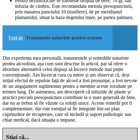
Pentru dezintoxicare se foloseste drojdia de bere, 70 gr, sau
infuzia de cimbru. Este recomandata metoda presopuncturii,
prin masarea punctului 10 (tonifiere), de pe meridianul
plamanului, situat la baza degetului mare, pe partea palmara.
Vezi si:
Tratamente naturiste pentru eczeme
Din experiența mea personală, tratamentele și remediile naturiste
pentru alcoolism, așa cum sunt descrise în articol, par să ofere o
abordare alternativă celor dispuși să încerce metode mai puțin
convenționale. Am încercat cura cu miere și am observat că, deși
inițial efectul de repulsie față de alcool a fost pronunțat, a fost nevoie
de un angajament suplimentar pentru a menține aceste rezultate pe
termen lung. De asemenea, am descoperit că infuziile de plante și
practici precum presopunctura contribuie la o stare generală de bine,
dar nu ar trebui să fie văzute ca soluții unice. Aceste remedii pot fi
complementare, dar este esențial să fie integrate într-un plan
cuprinzător de recuperare, care să includă și suport psihologic sau
chiar medical, dacă situația o impune.
Stiai că...