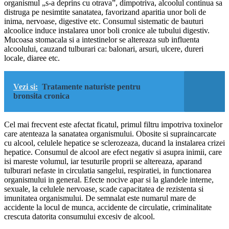
organismul „s-a deprins cu otrava”, dimpotriva, alcoolul continua sa
distruga pe nesimtite sanatatea, favorizand aparitia unor boli de
inima, nervoase, digestive etc. Consumul sistematic de bauturi
alcoolice induce instalarea unor boli cronice ale tubului digestiv.
Mucoasa stomacala si a intestinelor se altereaza sub influenta
alcoolului, cauzand tulburari ca: balonari, arsuri, ulcere, dureri
locale, diaree etc.
Vezi si:
Tratamente naturiste pentru
bronsita cronica
Cel mai frecvent este afectat ficatul, primul filtru impotriva toxinelor
care atenteaza la sanatatea organismului. Obosite si supraincarcate
cu alcool, celulele hepatice se sclerozeaza, ducand la instalarea crizei
hepatice. Consumul de alcool are efect negativ si asupra inimii, care
isi mareste volumul, iar tesuturile proprii se altereaza, aparand
tulburari nefaste in circulatia sangelui, respiratiei, in functionarea
organismului in general. Efecte nocive apar si la glandele interne,
sexuale, la celulele nervoase, scade capacitatea de rezistenta si
imunitatea organismului. De semnalat este numarul mare de
accidente la locul de munca, accidente de circulatie, criminalitate
crescuta datorita consumului excesiv de alcool.