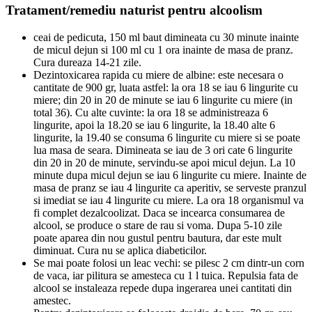
Tratament/remediu naturist pentru alcoolism
ceai de pedicuta, 150 ml baut dimineata cu 30 minute inainte
de micul dejun si 100 ml cu 1 ora inainte de masa de pranz.
Cura dureaza 14-21 zile.
Dezintoxicarea rapida cu miere de albine: este necesara o
cantitate de 900 gr, luata astfel: la ora 18 se iau 6 lingurite cu
miere; din 20 in 20 de minute se iau 6 lingurite cu miere (in
total 36). Cu alte cuvinte: la ora 18 se administreaza 6
lingurite, apoi la 18.20 se iau 6 lingurite, la 18.40 alte 6
lingurite, la 19.40 se consuma 6 lingurite cu miere si se poate
lua masa de seara. Dimineata se iau de 3 ori cate 6 lingurite
din 20 in 20 de minute, servindu-se apoi micul dejun. La 10
minute dupa micul dejun se iau 6 lingurite cu miere. Inainte de
masa de pranz se iau 4 lingurite ca aperitiv, se serveste pranzul
si imediat se iau 4 lingurite cu miere. La ora 18 organismul va
fi complet dezalcoolizat. Daca se incearca consumarea de
alcool, se produce o stare de rau si voma. Dupa 5-10 zile
poate aparea din nou gustul pentru bautura, dar este mult
diminuat. Cura nu se aplica diabeticilor.
Se mai poate folosi un leac vechi: se pilesc 2 cm dintr-un corn
de vaca, iar pilitura se amesteca cu 1 l tuica. Repulsia fata de
alcool se instaleaza repede dupa ingerarea unei cantitati din
amestec.