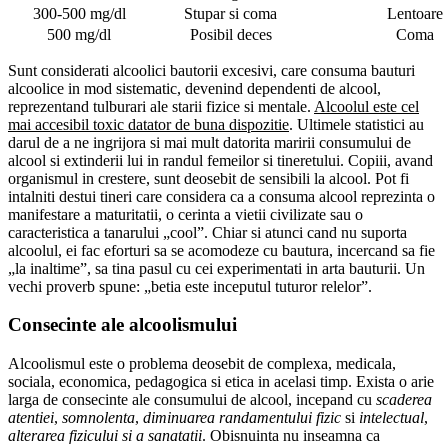
300-500 mg/dl
Stupar si coma
Lentoare
500 mg/dl
Posibil deces
Coma
Sunt considerati alcoolici bautorii excesivi, care consuma bauturi
alcoolice in mod sistematic, devenind dependenti de alcool,
reprezentand tulburari ale starii fizice si mentale.
Alcoolul este cel
mai accesibil toxic datator de buna dispozitie
. Ultimele statistici au
darul de a ne ingrijora si mai mult datorita maririi consumului de
alcool si extinderii lui in randul femeilor si tineretului. Copiii, avand
organismul in crestere, sunt deosebit de sensibili la alcool. Pot fi
intalniti destui tineri care considera ca a consuma alcool reprezinta o
manifestare a maturitatii, o cerinta a vietii civilizate sau o
caracteristica a tanarului „cool”. Chiar si atunci cand nu suporta
alcoolul, ei fac eforturi sa se acomodeze cu bautura, incercand sa fie
„la inaltime”, sa tina pasul cu cei experimentati in arta bauturii. Un
vechi proverb spune: „betia este inceputul tuturor relelor”.
Consecinte ale alcoolismului
Alcoolismul este o problema deosebit de complexa, medicala,
sociala, economica, pedagogica si etica in acelasi timp. Exista o arie
larga de consecinte ale consumului de alcool, incepand cu
scaderea
atentiei
,
somnolenta
,
diminuarea randamentului fizic
si
intelectual
,
alterarea fizicului si a sanatatii
. Obisnuinta nu inseamna ca