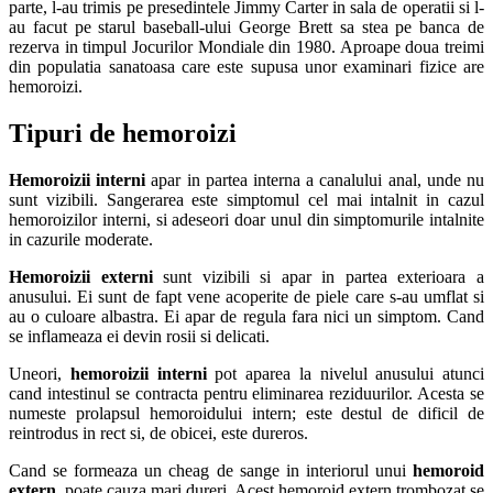
parte, l-au trimis pe presedintele Jimmy Carter in sala de operatii si l-
au facut pe starul baseball-ului George Brett sa stea pe banca de
rezerva in timpul Jocurilor Mondiale din 1980. Aproape doua treimi
din populatia sanatoasa care este supusa unor examinari fizice are
hemoroizi.
Tipuri de hemoroizi
Hemoroizii interni
apar in partea interna a canalului anal, unde nu
sunt vizibili. Sangerarea este simptomul cel mai intalnit in cazul
hemoroizilor interni, si adeseori doar unul din simptomurile intalnite
in cazurile moderate.
Hemoroizii externi
sunt vizibili si apar in partea exterioara a
anusului. Ei sunt de fapt vene acoperite de piele care s-au umflat si
au o culoare albastra. Ei apar de regula fara nici un simptom. Cand
se inflameaza ei devin rosii si delicati.
Uneori,
hemoroizii interni
pot aparea la nivelul anusului atunci
cand intestinul se contracta pentru eliminarea reziduurilor. Acesta se
numeste prolapsul hemoroidului intern; este destul de dificil de
reintrodus in rect si, de obicei, este dureros.
Cand se formeaza un cheag de sange in interiorul unui
hemoroid
extern
, poate cauza mari dureri. Acest hemoroid extern trombozat se