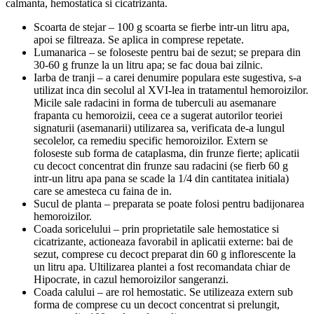
calmanta, hemostatica si cicatrizanta.
Scoarta de stejar
– 100 g scoarta se fierbe intr-un litru apa,
apoi se filtreaza. Se aplica in comprese repetate.
Lumanarica
– se foloseste pentru bai de sezut; se prepara din
30-60 g frunze la un litru apa; se fac doua bai zilnic.
Iarba de tranji
– a carei denumire populara este sugestiva, s-a
utilizat inca din secolul al XVI-lea in tratamentul hemoroizilor.
Micile sale radacini in forma de tuberculi au asemanare
frapanta cu hemoroizii, ceea ce a sugerat autorilor teoriei
signaturii (asemanarii) utilizarea sa, verificata de-a lungul
secolelor, ca remediu specific hemoroizilor. Extern se
foloseste sub forma de cataplasma, din frunze fierte; aplicatii
cu decoct concentrat din frunze sau radacini (se fierb 60 g
intr-un litru apa pana se scade la 1/4 din cantitatea initiala)
care se amesteca cu faina de in.
Sucul de planta
– preparata se poate folosi pentru badijonarea
hemoroizilor.
Coada soricelului
– prin proprietatile sale hemostatice si
cicatrizante, actioneaza favorabil in aplicatii externe: bai de
sezut, comprese cu decoct preparat din 60 g inflorescente la
un litru apa. Ultilizarea plantei a fost recomandata chiar de
Hipocrate, in cazul hemoroizilor sangeranzi.
Coada calului
– are rol hemostatic. Se utilizeaza extern sub
forma de comprese cu un decoct concentrat si prelungit,