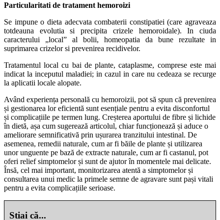
Particularitati de tratament hemoroizi
Se impune o dieta adecvata combaterii constipatiei (care agraveaza
totdeauna evolutia si precipita crizele hemoroidale). In ciuda
caracterului „local” al bolii, homeopatia da bune rezultate in
suprimarea crizelor si prevenirea recidivelor.
Tratamentul local cu bai de plante, cataplasme, comprese este mai
indicat la inceputul maladiei; in cazul in care nu cedeaza se recurge
la aplicatii locale alopate.
Având experiența personală cu hemoroizii, pot să spun că prevenirea
și gestionarea lor eficientă sunt esențiale pentru a evita disconfortul
și complicațiile pe termen lung. Creșterea aportului de fibre și lichide
în dietă, așa cum sugerează articolul, chiar funcționează și aduce o
ameliorare semnificativă prin ușurarea tranzitului intestinal. De
asemenea, remedii naturale, cum ar fi băile de plante și utilizarea
unor unguente pe bază de extracte naturale, cum ar fi castanul, pot
oferi relief simptomelor și sunt de ajutor în momentele mai delicate.
Însă, cel mai important, monitorizarea atentă a simptomelor și
consultarea unui medic la primele semne de agravare sunt pași vitali
pentru a evita complicațiile serioase.
Stiai că...