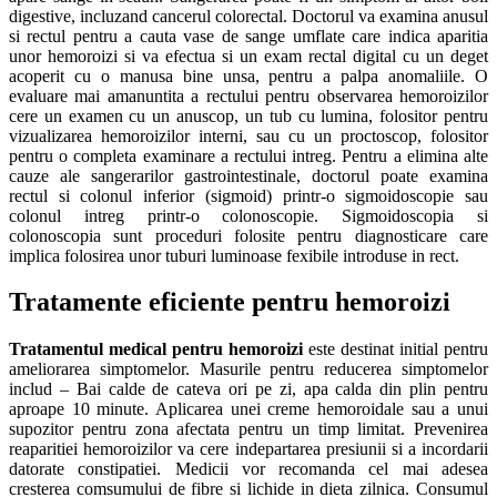
digestive, incluzand cancerul colorectal. Doctorul va examina anusul
si rectul pentru a cauta vase de sange umflate care indica aparitia
unor hemoroizi si va efectua si un exam rectal digital cu un deget
acoperit cu o manusa bine unsa, pentru a palpa anomaliile. O
evaluare mai amanuntita a rectului pentru observarea hemoroizilor
cere un examen cu un anuscop, un tub cu lumina, folositor pentru
vizualizarea hemoroizilor interni, sau cu un proctoscop, folositor
pentru o completa examinare a rectului intreg. Pentru a elimina alte
cauze ale sangerarilor gastrointestinale, doctorul poate examina
rectul si colonul inferior (sigmoid) printr-o sigmoidoscopie sau
colonul intreg printr-o colonoscopie. Sigmoidoscopia si
colonoscopia sunt proceduri folosite pentru diagnosticare care
implica folosirea unor tuburi luminoase fexibile introduse in rect.
Tratamente eficiente pentru hemoroizi
Tratamentul medical pentru hemoroizi
este destinat initial pentru
ameliorarea simptomelor. Masurile pentru reducerea simptomelor
includ – Bai calde de cateva ori pe zi, apa calda din plin pentru
aproape 10 minute. Aplicarea unei creme hemoroidale sau a unui
supozitor pentru zona afectata pentru un timp limitat. Prevenirea
reaparitiei hemoroizilor va cere indepartarea presiunii si a incordarii
datorate constipatiei. Medicii vor recomanda cel mai adesea
cresterea comsumului de fibre si lichide in dieta zilnica. Consumul