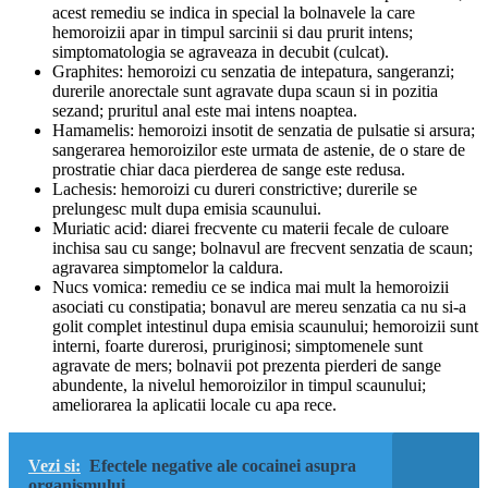
acest remediu se indica in special la bolnavele la care
hemoroizii apar in timpul sarcinii si dau prurit intens;
simptomatologia se agraveaza in decubit (culcat).
Graphites:
hemoroizi cu senzatia de intepatura, sangeranzi;
durerile anorectale sunt agravate dupa scaun si in pozitia
sezand; pruritul anal este mai intens noaptea.
Hamamelis:
hemoroizi insotit de senzatia de pulsatie si arsura;
sangerarea hemoroizilor este urmata de astenie, de o stare de
prostratie chiar daca pierderea de sange este redusa.
Lachesis:
hemoroizi cu dureri constrictive; durerile se
prelungesc mult dupa emisia scaunului.
Muriatic acid:
diarei frecvente cu materii fecale de culoare
inchisa sau cu sange; bolnavul are frecvent senzatia de scaun;
agravarea simptomelor la caldura.
Nucs vomica:
remediu ce se indica mai mult la hemoroizii
asociati cu constipatia; bonavul are mereu senzatia ca nu si-a
golit complet intestinul dupa emisia scaunului; hemoroizii sunt
interni, foarte durerosi, pruriginosi; simptomenele sunt
agravate de mers; bolnavii pot prezenta pierderi de sange
abundente, la nivelul hemoroizilor in timpul scaunului;
ameliorarea la aplicatii locale cu apa rece.
Vezi si:
Efectele negative ale cocainei asupra
organismului