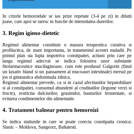
In crizele hemoroidale se iau prize repetate (3-4 pe zi) in dilutii
joase, care apoi se raresc in functie de intensitatea durerilor.
3. Regim igieno-dietetic
Regimul alimentar constituie o masura terapeutica curativa si
profilactica, de mare importanta, in tratamentul acestei maladii. Pe
primul plan sta lupta impotriva constipatiei, actiuni prin care pe
langa regimul adecvat se indica folosirea unor substante
fitofarmaceutice mucilaginoase, cum este produsul Galgorin (fiind
un laxativ bland si un pansament al mucoasei intestinale) mersul pe
jos si gimnastica abdominala zilnica.
Regimul alimentar prevede, ca si in cazul afectiunilor hepatobiliare
si al constipatiei, consumul abundent al cruditatilor (legume verzi si
fructe), restrictia dulciurilor, grasimilor, bauturilor fermentate, si
evitarea condimentelor din alimentatie.
4. Tratament balnear pentru hemoroizi
Se indica statiunile in care se poate corecta constipatia cronica:
Slanic – Moldova, Sangeorz, Baltatesti.