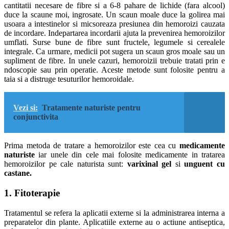
cantitatii necesare de fibre si a 6-8 pahare de lichide (fara alcool)
duce la scaune moi, ingrosate. Un scaun moale duce la golirea mai
usoara a intestinelor si micsoreaza presiunea din hemoroizi cauzata
de incordare. Indepartarea incordarii ajuta la prevenirea hemoroizilor
umflati. Surse bune de fibre sunt fructele, legumele si cerealele
integrale. Ca urmare, medicii pot sugera un scaun gros moale sau un
supliment de fibre. In unele cazuri, hemoroizii trebuie tratati prin e
ndoscopie sau prin operatie. Aceste metode sunt folosite pentru a
taia si a distruge tesuturilor hemoroidale.
Vezi si:
Tratamente naturiste pentru
conjunctivita
Prima metoda de tratare a hemoroizilor este cea cu
medicamente
naturiste
iar unele din cele mai folosite medicamente in tratarea
hemoroizilor pe cale naturista sunt:
varixinal gel
si
unguent cu
castane.
1. Fitoterapie
Tratamentul se refera la aplicatii externe si la administrarea interna a
preparatelor din plante. Aplicatiile externe au o actiune antiseptica,