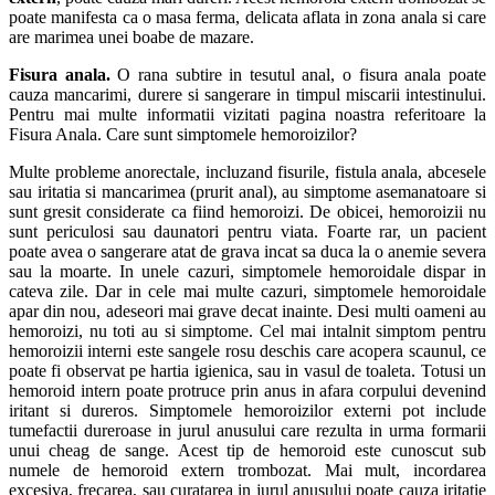
poate manifesta ca o masa ferma, delicata aflata in zona anala si care
are marimea unei boabe de mazare.
Fisura anala.
O rana subtire in tesutul anal, o fisura anala poate
cauza mancarimi, durere si sangerare in timpul miscarii intestinului.
Pentru mai multe informatii vizitati pagina noastra referitoare la
Fisura Anala. Care sunt simptomele hemoroizilor?
Multe probleme anorectale, incluzand fisurile, fistula anala, abcesele
sau iritatia si mancarimea (prurit anal), au simptome asemanatoare si
sunt gresit considerate ca fiind hemoroizi. De obicei, hemoroizii nu
sunt periculosi sau daunatori pentru viata. Foarte rar, un pacient
poate avea o sangerare atat de grava incat sa duca la o anemie severa
sau la moarte. In unele cazuri, simptomele hemoroidale dispar in
cateva zile. Dar in cele mai multe cazuri, simptomele hemoroidale
apar din nou, adeseori mai grave decat inainte. Desi multi oameni au
hemoroizi, nu toti au si simptome. Cel mai intalnit simptom pentru
hemoroizii interni este sangele rosu deschis care acopera scaunul, ce
poate fi observat pe hartia igienica, sau in vasul de toaleta. Totusi un
hemoroid intern poate protruce prin anus in afara corpului devenind
iritant si dureros. Simptomele hemoroizilor externi pot include
tumefactii dureroase in jurul anusului care rezulta in urma formarii
unui cheag de sange. Acest tip de hemoroid este cunoscut sub
numele de hemoroid extern trombozat. Mai mult, incordarea
excesiva, frecarea, sau curatarea in jurul anusului poate cauza iritatie