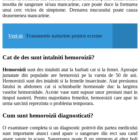
insotita de sangerare si/sau mancarime, care poate duce la formarea
unui cerc vicios de simptome. Drenarea mucusului poate cauza
deasemenea mancarime.
Vezi si:
Tratamente naturiste pentru eczeme
Cat de des sunt intalniti hemoroizii?
Hemoroizii
sunt des intalniti atat la barbati cat si la femei. Aproape
jumatate din populatie are hemoroizi pe la varsta de 50 de ani.
Hemoroizii sunt des intalniti si la femeile insarcinate. Atat presiunea
fatului in abdomen cat si schimbarile hormonale duc la largirea
vaselor hemoroidale. Aceste vase sunt supuse unor presiuni mari in
timpul nasterii. Pentru majoritatea femeilor, hemoroizii care apar in
urma sarcinii reprezinta o problema temporara.
Cum sunt hemoroizii diagnosticati?
O examinare completa si un diagnostic potrivit din partea medicului
sunt importante atunci cand apare o sangerare din rect sau cand
apare sange in scaun. Sangerarea poate fi un simptom al altor boli