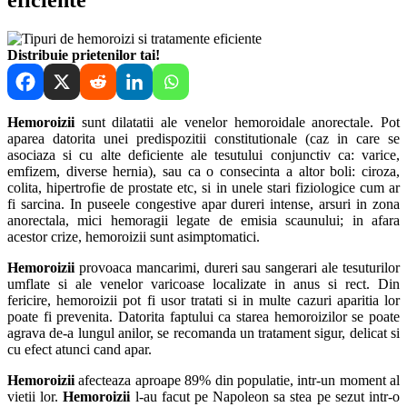
Distribuie prietenilor tai!
Hemoroizii
sunt dilatatii ale venelor hemoroidale anorectale. Pot
aparea datorita unei predispozitii constitutionale (caz in care se
asociaza si cu alte deficiente ale tesutului conjunctiv ca: varice,
emfizem, diverse hernia), sau ca o consecinta a altor boli: ciroza,
colita, hipertrofie de prostate etc, si in unele stari fiziologice cum ar
fi sarcina. In puseele congestive apar dureri intense, arsuri in zona
anorectala, mici hemoragii legate de emisia scaunului; in afara
acestor crize, hemoroizii sunt asimptomatici.
Hemoroizii
provoaca mancarimi, dureri sau sangerari ale tesuturilor
umflate si ale venelor varicoase localizate in anus si rect. Din
fericire, hemoroizii pot fi usor tratati si in multe cazuri aparitia lor
poate fi prevenita. Datorita faptului ca starea hemoroizilor se poate
agrava de-a lungul anilor, se recomanda un tratament sigur, delicat si
cu efect atunci cand apar.
Hemoroizii
afecteaza aproape 89% din populatie, intr-un moment al
vietii lor.
Hemoroizii
l-au facut pe Napoleon sa stea pe sezut intr-o