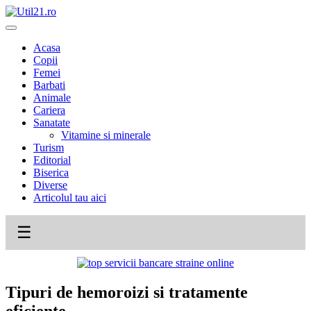
Skip
to
content
Acasa
Copii
Femei
Barbati
Animale
Cariera
Sanatate
Vitamine si minerale
Turism
Editorial
Biserica
Diverse
Articolul tau aici
☰
Tipuri de hemoroizi si tratamente
eficiente