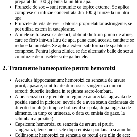
preparat din 100 g planta la un litru apa.
Frunzele de soc
– sunt renumite ca topice externe. Se aplica
comprese cu infuzie concentrata din 100 g frunze la un litru
apa.
Frunzele de vita de vie
– datorita proprietatilor astringente, se
pot utiliza extern in cataplasme.
Afinele
se folosesc ca decoct, obtinut dintr-un pumn de afine,
care se fierb intr-un litru de apa, pana cand aceasta cantitate se
reduce la jumatate. Se aplica extern sub forma de spalaturi si
comprese. Pentru igiena zilnica se fac alternativ baile de sezut
cu infuzie de musetele si de galbenele.
2. Tratamente homeopatice pentru hemoroizi
Aesculus hippocastanum:
hemoroizi cu senzatia de arsura,
prurit, apasare; sunt foarte durerosi si sangereaza numai
rareori; durerile iradiaza in regiunea sacro-lombara.
Aloe:
senzatia de greutate in regiunea anorectala agravata de
pozitia stand in picioare; nevoia de a avea scaun declansata de
diferiti stimuli (in timp ce bolnavul se spala, dupa ingestia de
alimente, in timp ce urineaza, o data cu emisia de gaze, la
schimbarea pozitiei).
Capsicum:
hemoroizi cu senzatia de arsura si prurit,
sangeranzi; tenesme si sete dupa emisia spontana a scaunului.
Collinsonia:
hemoroizi cu senzatia ca rectul este plin de ace;