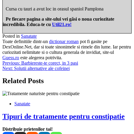
Cursa cu tauri a avut loc in orasul spaniol Pamplona
Pe fiecare pagina a site-ului vei găsi o noua curiozitate
incredibila. Educa-te cu
Util21.ro!
Posted in
Sanatate
Toate definitiile dintr-un
dictionar roman
pot fi gasite pe
DexOnline.Net, dar si toate sinonimele si rimele din lume. Iar pentru
curiozitati nelimitate si o cultura generala de invidiat, site-ul
Guess.ro
este alegerea potrivita.
Navigare
Previous:
Barbiereste-te corect, in 3 pasi
Next:
Solutii alternative ale cofeinei
în
articole
Related Posts
Sanatate
Tipuri de tratamente pentru constipatie
Distribuie prietenilor tai!